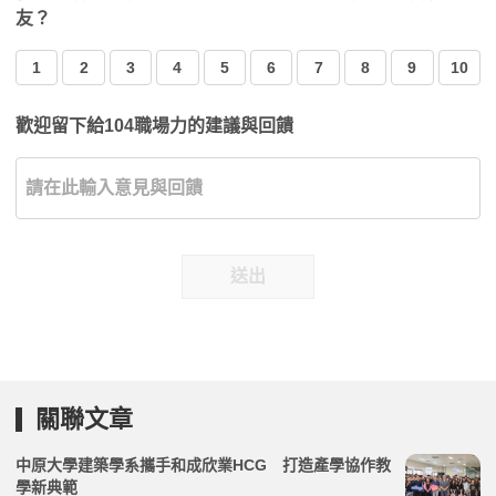
友？
1
2
3
4
5
6
7
8
9
10
歡迎留下給104職場力的建議與回饋
送出
關聯文章
中原大學建築學系攜手和成欣業HCG 打造產學協作教
學新典範