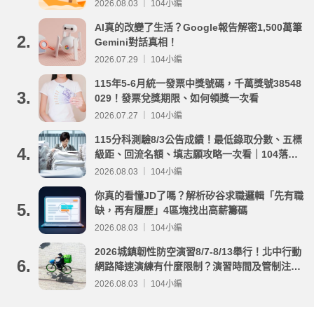
2026.08.03 ｜ 104小編
AI真的改變了生活？Google報告解密1,500萬筆
2.
Gemini對話真相！
2026.07.29 ｜ 104小編
115年5-6月統一發票中獎號碼，千萬獎號38548
3.
029！發票兌獎期限、如何領獎一次看
2026.07.27 ｜ 104小編
115分科測驗8/3公告成績！最低錄取分數、五標
4.
級距、回流名額、填志願攻略一次看｜104落點
分析
2026.08.03 ｜ 104小編
你真的看懂JD了嗎？解析矽谷求職邏輯「先有職
5.
缺，再有履歷」4區塊找出高薪籌碼
2026.08.03 ｜ 104小編
2026城鎮韌性防空演習8/7-8/13舉行！北中行動
6.
網路降速演練有什麼限制？演習時間及管制注意
事項整理
2026.08.03 ｜ 104小編