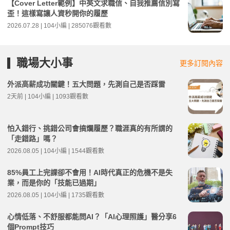
【Cover Letter範例】中英文求職信、自我推薦信別寫
歪！這樣寫讓人資秒開你的履歷
2026.07.28 | 104小編 | 285076觀看數
職場大小事
更多訂閱內容
外派高薪成功關鍵！五大問題，先測自己是否踩雷
2天前 | 104小編 | 1093觀看數
怕入錯行、挑錯公司會搞爛履歷？職涯真的有所謂的
「走錯路」嗎？
2026.08.05 | 104小編 | 1544觀看數
85%員工上完課卻不會用！AI時代真正的危機不是失
業，而是你的「技能已過期」
2026.08.05 | 104小編 | 1735觀看數
心情低落、不舒服都能問AI？「AI心理照護」醫分享6
個Prompt技巧