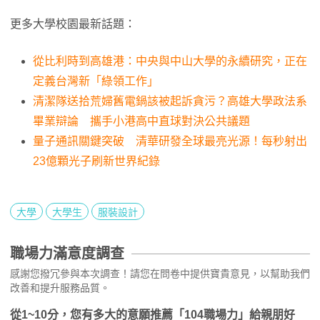
更多大學校園最新話題：
從比利時到高雄港：中央與中山大學的永續研究，正在
定義台灣新「綠領工作」
清潔隊送拾荒婦舊電鍋該被起訴貪污？高雄大學政法系
畢業辯論 攜手小港高中直球對決公共議題
量子通訊關鍵突破 清華研發全球最亮光源！每秒射出
23億顆光子刷新世界紀錄
大學
大學生
服裝設計
職場力滿意度調查
感謝您撥冗參與本次調查！請您在問卷中提供寶貴意見，以幫助我們
改善和提升服務品質。
從1~10分，您有多大的意願推薦「104職場力」給親朋好