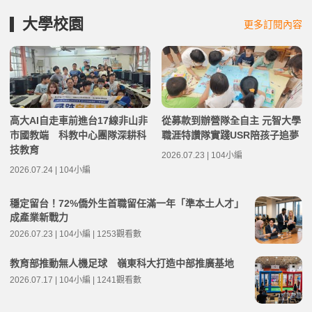
大學校園
更多訂閱內容
高大AI自走車前進台17線非山非
從募款到辦營隊全自主 元智大學
市國教端 科教中心團隊深耕科
職涯特讚隊實踐USR陪孩子追夢
技教育
2026.07.23 | 104小編
2026.07.24 | 104小編
穩定留台！72%僑外生首職留任滿一年「準本土人才」
成產業新戰力
2026.07.23 | 104小編 | 1253觀看數
教育部推動無人機足球 嶺東科大打造中部推廣基地
2026.07.17 | 104小編 | 1241觀看數