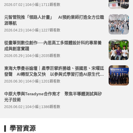
2026.07.02 | 104小編 | 1711觀看數
元智管院推「領路人計畫」 AI預約業師打造全方位職
涯導航
2026.04.23 | 104小編 | 1227觀看數
從畫筆到數位創作──內思高工多媒體設計科的專業養
成與創意實踐
2026.05.29 | 104小編 | 2035觀看數
東海大學曼谷論壇｜產學巨擘許勝雄、張國恩、宋曜廷
發聲 AI轉型又急又快 以參與式學習打造AI原生代大
學
2026.06.30 | 104小編 | 1201觀看數
中原大學與Teradyne合作育才 聚焦半導體測試與矽
光子技術
2026.06.02 | 104小編 | 1386觀看數
學習資源