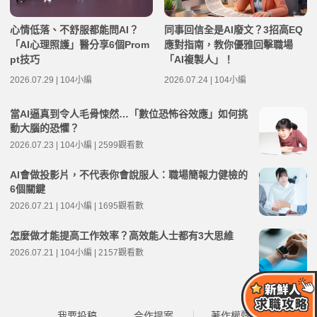
心情低落、不舒服都能問AI？
同事回信全是AI廢文？3招高EQ
「AI心理照護」醫分享6個Prom
應對指南，教你優雅回擊職場
pt技巧
「AI複製人」！
2026.07.29 | 104小編
2026.07.24 | 104小編
當AI逼真到令人毛骨悚然…「數位恐怖谷效應」如何挑
動大腦的恐懼？
2026.07.23 | 104小編 | 2599觀看數
AI會做投影片，不代表你會說服人：職場簡報力健檢的
6個關鍵
2026.07.21 | 104小編 | 1695觀看數
怎麼做才能提高工作效率？高效能人士都有3大思維
2026.07.21 | 104小編 | 2157觀看數
我要投稿
合作提案
著作權聲明