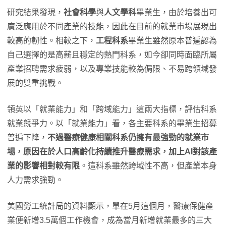
研究結果發現，
社會科學
與
人文學科
畢業生，由於培養出可
廣泛應用於不同產業的技能，因此在目前的就業市場展現出
較高的韌性。相較之下，
工程科系
畢業生雖然原本普遍認為
自己選擇的是高薪且穩定的熱門科系，如今卻同時面臨所屬
產業招聘需求疲弱，以及專業技能較為侷限、不易跨領域發
展的雙重挑戰。
領英以「就業能力」和「跨域能力」這兩大指標，評估科系
就業競爭力。以「就業能力」看，各主要科系的畢業生招募
普遍下降，
不過醫療健康相關科系仍擁有最強勁的就業市
場，原因在於人口高齡化持續推升醫療需求，加上AI對該產
業的影響相對較有限
。這科系雖然跨域性不高，但產業本身
人力需求強勁。
美國勞工統計局的資料顯示，單在5月這個月，醫療保健產
業便新增3.5萬個工作機會，成為當月新增就業最多的三大