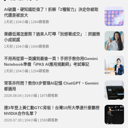
AI破牆，硬知識貶值了！拆解「2種智力」決定你被取
代還是被放大
1天前 | 104小編 | 1264觀看數
業績低潮怎麼熬？過來人叮嚀「別想著成交」：把握微
小成就感
1天前 | 104小編 | 1044觀看數
不用再從第一頁讀到最後一頁！手把手教你用Gemini
Notebook準備「iPAS AI應用規劃師」考試筆記
1天前 | 104小編 | 1204觀看數
常答非所問？教你3步管理AI記憶 ChatGPT、Gemini
都適用
2026.08.04 | 104小編 | 1875觀看數
連3年登上黃仁勳GTC背板！台灣10所大學憑什麼霸榜
NVIDIA合作名單？
2026.07.30 | 104小編 | 1593觀看數