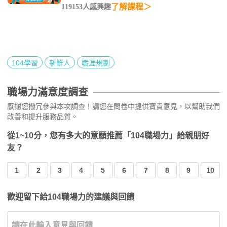
了解課程＞
119153人感興趣
104學習
新鮮人
職涯規劃
職場力滿意度調查
感謝您撥冗參與本次調查！請您在問卷中提供寶貴意見，以幫助我們
改善和提升服務品質。
從1~10分，您有多大的意願推薦「104職場力」給親朋好
友？
1
2
3
4
5
6
7
8
9
10
歡迎留下給104職場力的建議與回饋