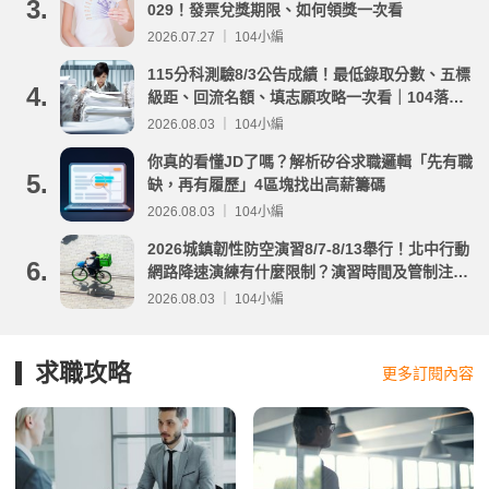
3.
029！發票兌獎期限、如何領獎一次看
2026.07.27 ｜ 104小編
115分科測驗8/3公告成績！最低錄取分數、五標
4.
級距、回流名額、填志願攻略一次看｜104落點
分析
2026.08.03 ｜ 104小編
你真的看懂JD了嗎？解析矽谷求職邏輯「先有職
5.
缺，再有履歷」4區塊找出高薪籌碼
2026.08.03 ｜ 104小編
2026城鎮韌性防空演習8/7-8/13舉行！北中行動
6.
網路降速演練有什麼限制？演習時間及管制注意
事項整理
2026.08.03 ｜ 104小編
求職攻略
更多訂閱內容