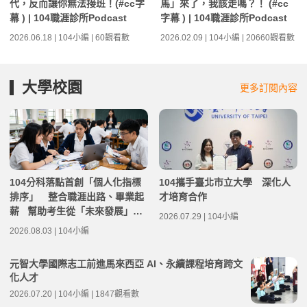
代，反而讓你無法接班！(#cc字
馬」來了，我該走嗎？！ (#cc
幕 ) | 104職涯診所Podcast
字幕 ) | 104職涯診所Podcast
2026.06.18 | 104小編 | 60觀看數
2026.02.09 | 104小編 | 20660觀看數
大學校園
更多訂閱內容
104分科落點首創「個人化指標
104攜手臺北市立大學 深化人
排序」 整合職涯出路、畢業起
才培育合作
薪 幫助考生從「未來發展」選
2026.07.29 | 104小編
填關鍵志願
2026.08.03 | 104小編
元智大學國際志工前進馬來西亞 AI、永續課程培育跨文
化人才
2026.07.20 | 104小編 | 1847觀看數