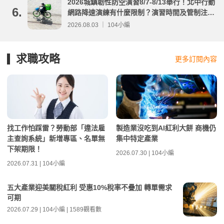
2026城鎮韌性防空演習8/7-8/13舉行！北中行動
6.
網路降速演練有什麼限制？演習時間及管制注意
事項整理
2026.08.03 ｜ 104小編
求職攻略
更多訂閱內容
找工作怕踩雷？勞動部「違法雇
製造業沒吃到AI紅利大餅 商機仍
主查詢系統」新增專區、名單無
集中特定產業
下架期限！
2026.07.30 | 104小編
2026.07.31 | 104小編
五大產業迎美關稅紅利 受惠10%稅率不疊加 轉單需求
可期
2026.07.29 | 104小編 | 1589觀看數