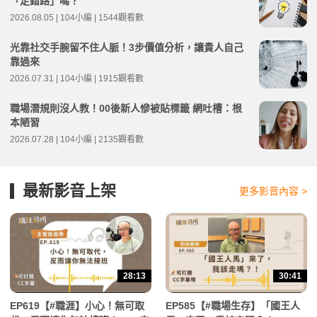
「走錯路」嗎？
2026.08.05 | 104小編 | 1544觀看數
光靠社交手腕留不住人脈！3步價值分析，讓貴人自己
靠過來
2026.07.31 | 104小編 | 1915觀看數
職場潛規則沒人教！00後新人慘被貼標籤 網吐槽：根
本陋習
2026.07.28 | 104小編 | 2135觀看數
最新影音上架
更多影音內容 >
28:13
30:41
EP619【#職涯】小心！無可取
EP585【#職場生存】「國王人