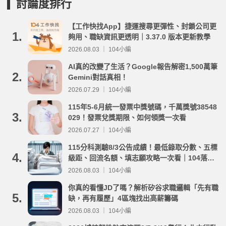
討論度排行
【工作快找App】捷運搜尋更彈性、封鎖公司更
1.
夠用、職缺資訊更透明｜3.37.0 版本更新教學
2026.08.03 ｜ 104小編
AI真的改變了生活？Google報告解密1,500萬筆
2.
Gemini對話真相！
2026.07.29 ｜ 104小編
115年5-6月統一發票中獎號碼，千萬獎號38548
3.
029！發票兌獎期限、如何領獎一次看
2026.07.27 ｜ 104小編
115分科測驗8/3公告成績！最低錄取分數、五標
4.
級距、回流名額、填志願攻略一次看｜104落點
分析
2026.08.03 ｜ 104小編
你真的看懂JD了嗎？解析矽谷求職邏輯「先有職
5.
缺，再有履歷」4區塊找出高薪籌碼
2026.08.03 ｜ 104小編