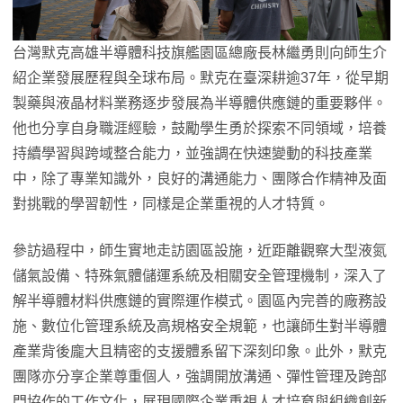
台灣默克高雄半導體科技旗艦園區總廠長林繼勇則向師生介
紹企業發展歷程與全球布局。默克在臺深耕逾37年，從早期
製藥與液晶材料業務逐步發展為半導體供應鏈的重要夥伴。
他也分享自身職涯經驗，鼓勵學生勇於探索不同領域，培養
持續學習與跨域整合能力，並強調在快速變動的科技產業
中，除了專業知識外，良好的溝通能力、團隊合作精神及面
對挑戰的學習韌性，同樣是企業重視的人才特質。
參訪過程中，師生實地走訪園區設施，近距離觀察大型液氮
儲氣設備、特殊氣體儲運系統及相關安全管理機制，深入了
解半導體材料供應鏈的實際運作模式。園區內完善的廠務設
施、數位化管理系統及高規格安全規範，也讓師生對半導體
產業背後龐大且精密的支援體系留下深刻印象。此外，默克
團隊亦分享企業尊重個人，強調開放溝通、彈性管理及跨部
門協作的工作文化，展現國際企業重視人才培育與組織創新