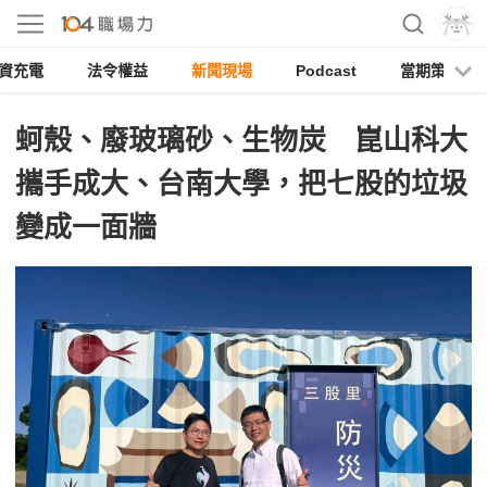
資充電
法令權益
新聞現場
Podcast
當期策展
蚵殼、廢玻璃砂、生物炭 崑山科大
攜手成大、台南大學，把七股的垃圾
變成一面牆