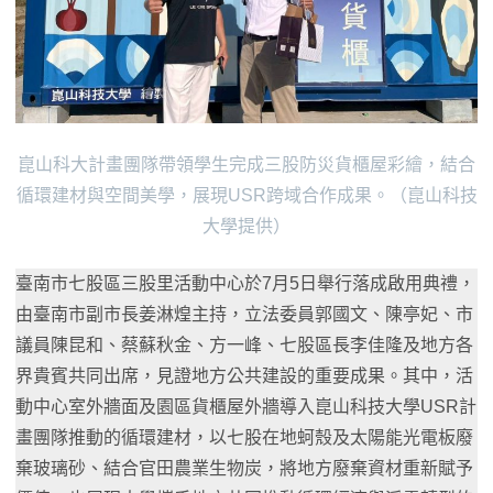
崑山科大計畫團隊帶領學生完成三股防災貨櫃屋彩繪，結合
循環建材與空間美學，展現USR跨域合作成果。（崑山科技
大學提供）
臺南市七股區三股里活動中心於7月5日舉行落成啟用典禮，
由臺南市副市長姜淋煌主持，立法委員郭國文、陳亭妃、市
議員陳昆和、蔡蘇秋金、方一峰、七股區長李佳隆及地方各
界貴賓共同出席，見證地方公共建設的重要成果。其中，活
動中心室外牆面及園區貨櫃屋外牆導入崑山科技大學USR計
畫團隊推動的循環建材，以七股在地蚵殼及太陽能光電板廢
棄玻璃砂、結合官田農業生物炭，將地方廢棄資材重新賦予