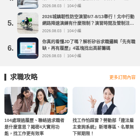
分析
2026.08.03 ｜ 104小編
2026城鎮韌性防空演習8/7-8/13舉行！北中行動
5.
網路降速演練有什麼限制？演習時間及管制注意
事項整理
2026.08.03 ｜ 104小編
你真的看懂JD了嗎？解析矽谷求職邏輯「先有職
6.
缺，再有履歷」4區塊找出高薪籌碼
2026.08.03 ｜ 104小編
求職攻略
更多訂閱內容
104處理過履歷、聯絡過求職者
找工作怕踩雷？勞動部「違法雇
是什麼意思？揭密4大實用功
主查詢系統」新增專區、名單無
能，找工作更有效率
下架期限！