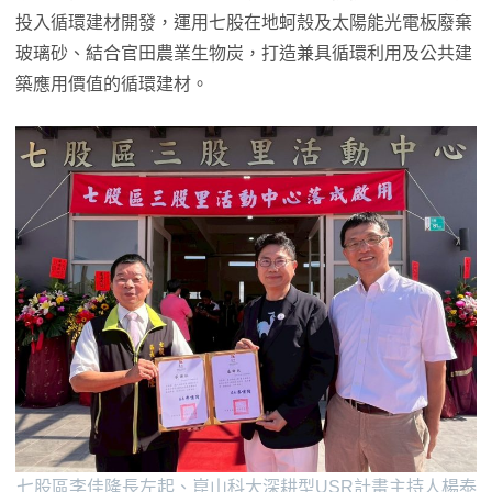
投入循環建材開發，運用七股在地蚵殼及太陽能光電板廢棄
玻璃砂、結合官田農業生物炭，打造兼具循環利用及公共建
築應用價值的循環建材。
七股區李佳隆長左起、崑山科大深耕型USR計畫主持人楊泰