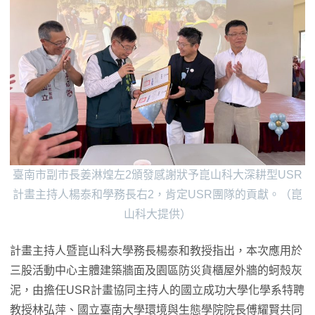
臺南市副市長姜淋煌左2頒發感謝狀予崑山科大深耕型USR
計畫主持人楊泰和學務長右2，肯定USR團隊的貢獻。（崑
山科大提供）
計畫主持人暨崑山科大學務長楊泰和教授指出，本次應用於
三股活動中心主體建築牆面及園區防災貨櫃屋外牆的蚵殼灰
泥，由擔任USR計畫協同主持人的國立成功大學化學系特聘
教授林弘萍、國立臺南大學環境與生態學院院長傅耀賢共同