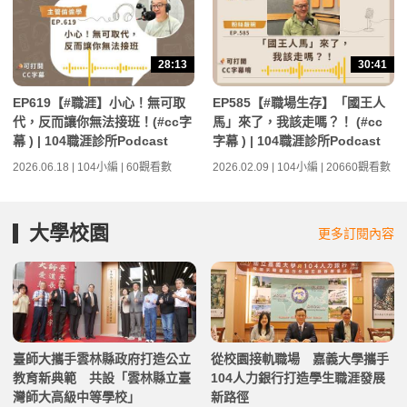
28:13
30:41
EP619【#職涯】小心！無可取
EP585【#職場生存】「國王人
代，反而讓你無法接班！(#cc字
馬」來了，我該走嗎？！ (#cc
幕 ) | 104職涯診所Podcast
字幕 ) | 104職涯診所Podcast
2026.06.18 | 104小編 | 60觀看數
2026.02.09 | 104小編 | 20660觀看數
大學校園
更多訂閱內容
臺師大攜手雲林縣政府打造公立
從校園接軌職場 嘉義大學攜手
教育新典範 共設「雲林縣立臺
104人力銀行打造學生職涯發展
灣師大高級中等學校」
新路徑