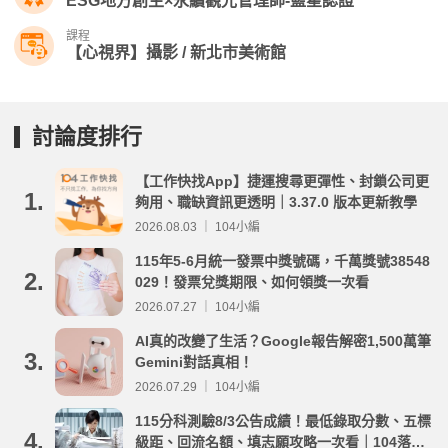
ESG地方創生×永續觀光管理師-藍星認證
課程
【心視界】攝影 / 新北市美術館
討論度排行
【工作快找App】捷運搜尋更彈性、封鎖公司更
1.
夠用、職缺資訊更透明｜3.37.0 版本更新教學
2026.08.03 ｜ 104小編
115年5-6月統一發票中獎號碼，千萬獎號38548
2.
029！發票兌獎期限、如何領獎一次看
2026.07.27 ｜ 104小編
AI真的改變了生活？Google報告解密1,500萬筆
3.
Gemini對話真相！
2026.07.29 ｜ 104小編
115分科測驗8/3公告成績！最低錄取分數、五標
4.
級距、回流名額、填志願攻略一次看｜104落點