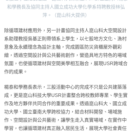
和學務長及協同主持人國立成功大學化學系特聘教授林弘
萍。（崑山科大提供）
除循環建材應用外，另一計畫協同主持人崑山科大空間設計
系助理教授吳基正則帶領系上學生，以七股地方文化、漁村
意象及永續理念為設計主軸，完成園區防災貨櫃屋外觀彩
繪，透過空間設計與公共藝術創作，營造具地方特色的場域
氛圍，也使循環建材與空間美學相互融合，展現USR跨域合
作的成果。
楊泰和學務長表示，三股活動中心的完成不只是公共建築落
成，更是崑山科技大學USR計畫整合跨校教師專業、學生實
作及地方夥伴共同合作的重要成果。透過崑山科大、國立成
功大學、國立臺南大學跨校協力，結合材料開發、場域施
作、空間設計與公共藝術，讓學生走入真實場域，在實作中
學習，也讓循環建材真正融入居民生活，展現大學社會責任