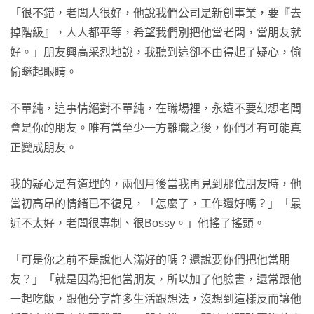
「很不錯，老闆人很好，他說我們公司是新創事業，要『去
掉階級』，人人都平等，希望我們別把他當老闆，當朋友就
好。」朋友興高采烈地說，我聽到這卻不由得起了疑心，偷
偷瞇起眼睛。
不單純，這事情絕對不單純，在職場裡，永遠不要幻想老闆
會是你的朋友。唯有當至少一方離職之後，你們才有可能真
正變成朋友。
我的疑心是有道理的，兩個月後當我再見到那位朋友時，他
當初高昂的情緒已不復見，「怎麼了，工作還好嗎？」「最
近不太好，老闆很專制、很Bossy。」他搖了搖頭。
「可是你之前不是說他人滿好的嗎？還說要你們把他當朋
友？」「就是因為把他當朋友，所以加了他臉書，還常跟他
一起吃飯，跟他分享許多生活跟想法，沒想到這樣反而讓他