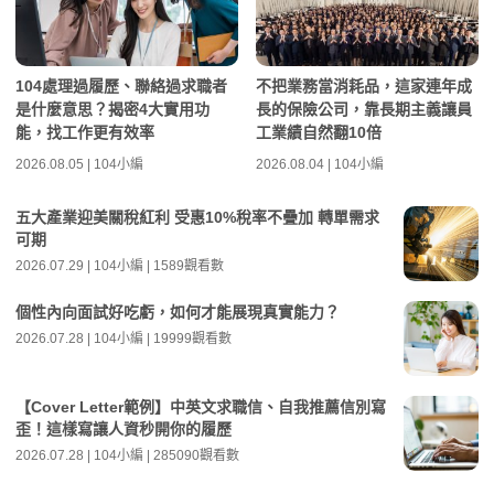
104處理過履歷、聯絡過求職者
不把業務當消耗品，這家連年成
是什麼意思？揭密4大實用功
長的保險公司，靠長期主義讓員
能，找工作更有效率
工業績自然翻10倍
2026.08.05 | 104小編
2026.08.04 | 104小編
五大產業迎美關稅紅利 受惠10%稅率不疊加 轉單需求
可期
2026.07.29 | 104小編 | 1589觀看數
個性內向面試好吃虧，如何才能展現真實能力？
2026.07.28 | 104小編 | 19999觀看數
【Cover Letter範例】中英文求職信、自我推薦信別寫
歪！這樣寫讓人資秒開你的履歷
2026.07.28 | 104小編 | 285090觀看數