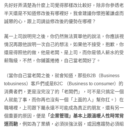
先好好弄清楚為什麼上司覺得那樣改比較好，除非你參透老
半天還是不知道修改後有哪裡好，我會建議你懷抱著謙虛而
誠懇的心，跟上司請益修改後的優勢在哪裡？
萬一上司說明完之後，你仍然無法買單他的說法，你應該視
情況再跟他說明一次自己的想法，如果他不接受，抱歉，你
還是得照他的做，他是老闆、是上司，而你是領人薪水的受
薪階級，不然，你鋪蓋捲捲，自己當老闆好了。
（當你自己當老闆之後，就會知道，那些B2B（Business
tobusiness）客戶們或是B2C （Business to consumer）的
消費者們，更是沒完沒了的「老闆們」，可不是只搞定一個
人就能了事，而你再也沒有一個「上面的人」幫你扛。）在
職場裡，上司跟下屬永遠不可能成為真正的朋友，還有另一
個重要的原因，便是
「企業管理」基本上跟溫暖人性時常背
道而馳
，例如為了業績，必須扶強汰弱，或因應趨勢必須組