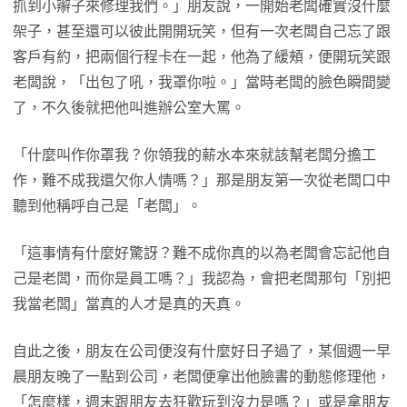
抓到小辮子來修理我們。」朋友說，一開始老闆確實沒什麼
架子，甚至還可以彼此開開玩笑，但有一次老闆自己忘了跟
客戶有約，把兩個行程卡在一起，他為了緩頰，便開玩笑跟
老闆說，「出包了吼，我罩你啦。」當時老闆的臉色瞬間變
了，不久後就把他叫進辦公室大罵。
「什麼叫作你罩我？你領我的薪水本來就該幫老闆分擔工
作，難不成我還欠你人情嗎？」那是朋友第一次從老闆口中
聽到他稱呼自己是「老闆」。
「這事情有什麼好驚訝？難不成你真的以為老闆會忘記他自
己是老闆，而你是員工嗎？」我認為，會把老闆那句「別把
我當老闆」當真的人才是真的天真。
自此之後，朋友在公司便沒有什麼好日子過了，某個週一早
晨朋友晚了一點到公司，老闆便拿出他臉書的動態修理他，
「怎麼樣，週末跟朋友去狂歡玩到沒力是嗎？」或是拿朋友