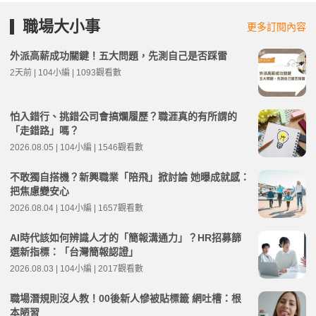
職場大小事
更多訂閱內容
外派高薪成功關鍵！五大問題，先測自己是否踩雷
2天前 | 104小編 | 1093觀看數
怕入錯行、挑錯公司會搞爛履歷？職涯真的有所謂的
「走錯路」嗎？
2026.08.05 | 104小編 | 1546觀看數
不敢獨自搭機？新興職業「陪飛」掀討論 她曝成就感：
把焦慮變安心
2026.08.04 | 104小編 | 1657觀看數
AI時代該如何辨識人才的「簡報溝通力」？HR招募篩
選新指標：「台灣簡報認證」
2026.08.03 | 104小編 | 2017觀看數
職場潛規則沒人教！00後新人慘被貼標籤 網吐槽：根
本陋習