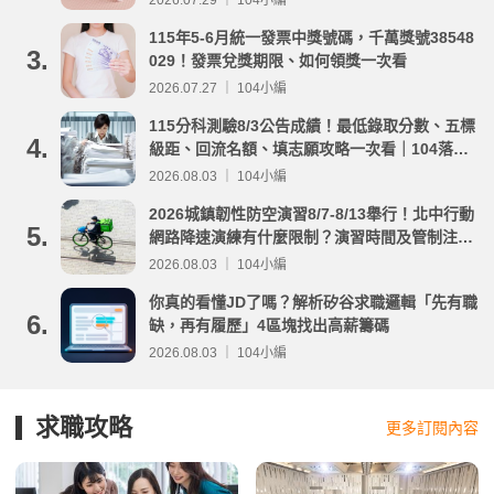
115年5-6月統一發票中獎號碼，千萬獎號38548
3.
029！發票兌獎期限、如何領獎一次看
2026.07.27 ｜ 104小編
115分科測驗8/3公告成績！最低錄取分數、五標
4.
級距、回流名額、填志願攻略一次看｜104落點
分析
2026.08.03 ｜ 104小編
2026城鎮韌性防空演習8/7-8/13舉行！北中行動
5.
網路降速演練有什麼限制？演習時間及管制注意
事項整理
2026.08.03 ｜ 104小編
你真的看懂JD了嗎？解析矽谷求職邏輯「先有職
6.
缺，再有履歷」4區塊找出高薪籌碼
2026.08.03 ｜ 104小編
求職攻略
更多訂閱內容