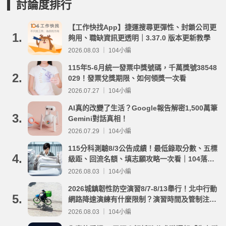
討論度排行
【工作快找App】捷運搜尋更彈性、封鎖公司更
1.
夠用、職缺資訊更透明｜3.37.0 版本更新教學
2026.08.03 ｜ 104小編
115年5-6月統一發票中獎號碼，千萬獎號38548
2.
029！發票兌獎期限、如何領獎一次看
2026.07.27 ｜ 104小編
AI真的改變了生活？Google報告解密1,500萬筆
3.
Gemini對話真相！
2026.07.29 ｜ 104小編
115分科測驗8/3公告成績！最低錄取分數、五標
4.
級距、回流名額、填志願攻略一次看｜104落點
分析
2026.08.03 ｜ 104小編
2026城鎮韌性防空演習8/7-8/13舉行！北中行動
5.
網路降速演練有什麼限制？演習時間及管制注意
事項整理
2026.08.03 ｜ 104小編