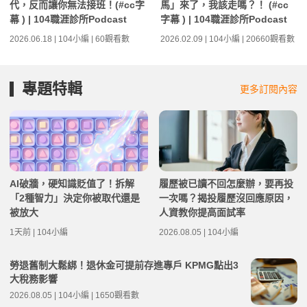
代，反而讓你無法接班！(#cc字
馬」來了，我該走嗎？！ (#cc
幕 ) | 104職涯診所Podcast
字幕 ) | 104職涯診所Podcast
2026.06.18 | 104小編 | 60觀看數
2026.02.09 | 104小編 | 20660觀看數
專題特輯
更多訂閱內容
AI破牆，硬知識貶值了！拆解
履歷被已讀不回怎麼辦，要再投
「2種智力」決定你被取代還是
一次嗎？揭投履歷沒回應原因，
被放大
人資教你提高面試率
1天前 | 104小編
2026.08.05 | 104小編
勞退舊制大鬆綁！退休金可提前存進專戶 KPMG點出3
大稅務影響
2026.08.05 | 104小編 | 1650觀看數