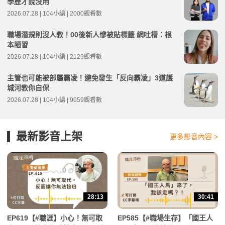
學歷才說沒用
2026.07.28 | 104小編 | 2000觀看數
職場潛規則沒人教！00後新人慘被貼標籤 網吐槽：根
本陋習
2026.07.28 | 104小編 | 2129觀看數
主管也可能被部屬霸凌！避免發生「反向霸凌」3道護
城河教你自保
2026.07.28 | 104小編 | 9059觀看數
最新影音上架
更多影音內容 >
28:13
30:41
EP619【#職涯】小心！無可取
EP585【#職場生存】「國王人