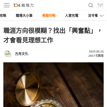
攻略
職場大小事
專題特輯
人資充電
法令權益
職涯方向很模糊？找出「興奮點」，
才會看見理想工作
2025.06.15
方舟文化
2857
次觀看