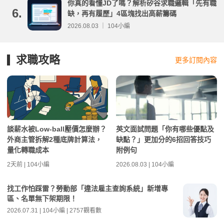
你真的看懂JD了嗎？解析矽谷求職邏輯「先有職
6.
缺，再有履歷」4區塊找出高薪籌碼
2026.08.03 ｜ 104小編
求職攻略
更多訂閱內容
談薪水被Low-ball壓價怎麼辦？
英文面試問題「你有哪些優點及
外商主管拆解2種底牌計算法，
缺點？」更加分的6招回答技巧
量化轉職成本
附例句
2天前 | 104小編
2026.08.03 | 104小編
找工作怕踩雷？勞動部「違法雇主查詢系統」新增專
區、名單無下架期限！
2026.07.31 | 104小編 | 2757觀看數