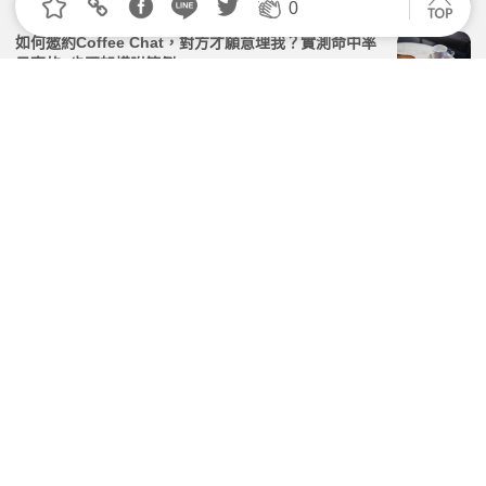
0
如何邀約Coffee Chat，對方才願意理我？實測命中率
最高的3步驟架構附範例
2026.03.26 | 104小編 | 3154觀看數
悶聲發大財！資深人資「低調求職」3招，在職找工作
又不被主管知道
2026.03.03 | 104小編 | 52056觀看數
履歷表沒東西寫？3個AI幫你寫好履歷！無經驗也能馬
上應徵找工作！
2026.02.11 | 104小編 | 4171觀看數
文組進科技業先投PM？內行人曝背後辛酸：超浪費時
間
2026.06.02 | 104小編 | 2586觀看數
學習資源