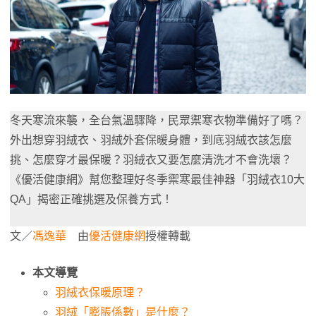
冬天寒流來襲，全台氣溫驟降，民眾禦寒衣物準備好了嗎？
外出想穿羽絨衣、羽絨外套保暖身體，到底羽絨衣該怎麼
挑、怎麼穿才最保暖？羽絨衣又要怎麼清洗才不會洗壞？
《優活健康網》幫您整理好冬季禦寒最佳神器「羽絨衣10大
QA」揭密正確挑選及保養方式！
文／
馮逸華
由
優活健康網
授權轉載
本文導覽
羽絨衣保暖原理？
羽絨「膨脹係數」是什麼？