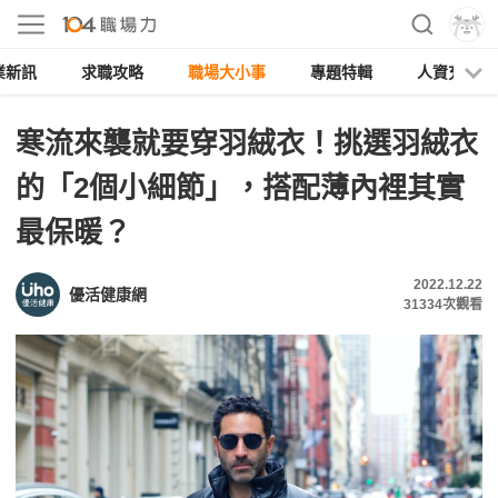
業新訊
求職攻略
職場大小事
專題特輯
人資充電
寒流來襲就要穿羽絨衣！挑選羽絨衣
的「2個小細節」，搭配薄內裡其實
最保暖？
2022.12.22
優活健康網
31334
次觀看