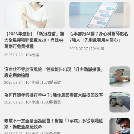
【2026年最新】「新冠疫苗」擴
心事都跟AI講？身心科醫師點名
大全民接種延長至9/28，尚餘44
7種人「先別急著用AI談心」
萬劑可免費接種
2026.07.27 | 104小編
2026.07.28 | 104小編
沒症狀不等於沒風險！健檢報告出現「升主動脈擴張」
應定期做追蹤
2026.07.24 | 104小編 | 1578觀看數
為何建議年假排在年中？3種休息節奏幫大腦找回效率
2026.07.23 | 104小編 | 1583觀看數
咳嗽不一定全是因為感冒！醫揭「1罕病」多從喉嚨感
染、擴散全身恐致命