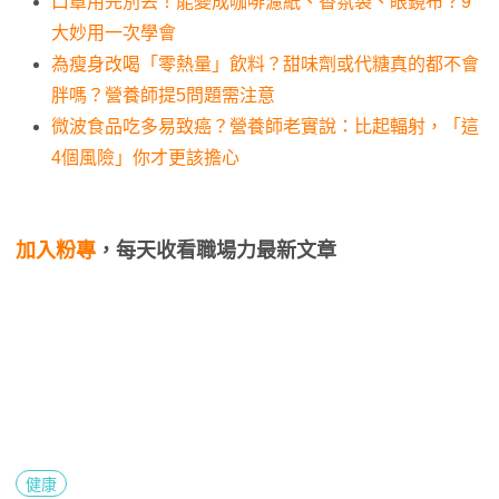
口罩用完別丟！能變成咖啡濾紙、香氛袋、眼鏡布？9
大妙用一次學會
為瘦身改喝「零熱量」飲料？甜味劑或代糖真的都不會
胖嗎？營養師提5問題需注意
微波食品吃多易致癌？營養師老實說：比起輻射，「這
4個風險」你才更該擔心
加入粉專
，每天收看職場力最新文章
健康