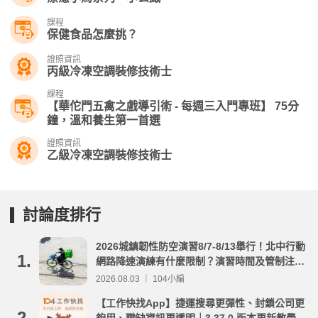
課程
保健食品怎麼挑？
證照資訊
丙級冷凍空調裝修技術士
課程
【華佗門五禽之戲導引術 - 每週三入門專班】 75分
鐘，溫和養生第一首選
證照資訊
乙級冷凍空調裝修技術士
討論度排行
2026城鎮韌性防空演習8/7-8/13舉行！北中行動
1.
網路降速演練有什麼限制？演習時間及管制注意
事項整理
2026.08.03 ｜ 104小編
【工作快找App】捷運搜尋更彈性、封鎖公司更
2.