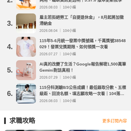
夠用、職缺資訊更透明｜3.37.0 版本更新教學
2026.08.03 ｜ 104小編
雇主若拒絕勞工「自提退休金」，8月起將加徵
3.
滯納金
2026.08.04 ｜ 104小編
115年5-6月統一發票中獎號碼，千萬獎號38548
4.
029！發票兌獎期限、如何領獎一次看
2026.07.27 ｜ 104小編
AI真的改變了生活？Google報告解密1,500萬筆
5.
Gemini對話真相！
2026.07.29 ｜ 104小編
115分科測驗8/3公告成績！最低錄取分數、五標
6.
級距、回流名額、填志願攻略一次看｜104落點
分析
2026.08.03 ｜ 104小編
求職攻略
更多訂閱內容