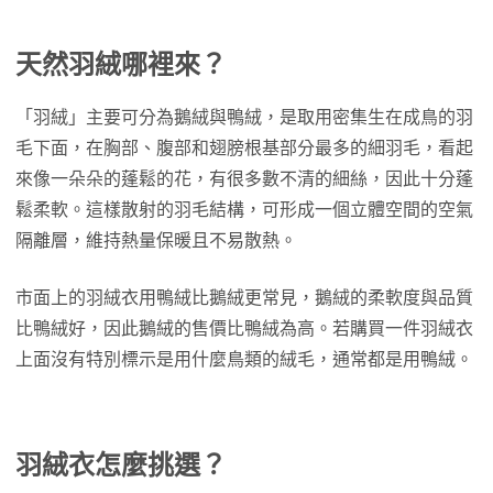
天然羽絨哪裡來？
「羽絨」主要可分為鵝絨與鴨絨，是取用密集生在成鳥的羽
毛下面，在胸部、腹部和翅膀根基部分最多的細羽毛，看起
來像一朵朵的蓬鬆的花，有很多數不清的細絲，因此十分蓬
鬆柔軟。這樣散射的羽毛結構，可形成一個立體空間的空氣
隔離層，維持熱量保暖且不易散熱。
市面上的羽絨衣用鴨絨比鵝絨更常見，鵝絨的柔軟度與品質
比鴨絨好，因此鵝絨的售價比鴨絨為高。若購買一件羽絨衣
上面沒有特別標示是用什麼鳥類的絨毛，通常都是用鴨絨。
羽絨衣怎麼挑選？