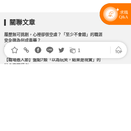
關聯文章
履歷無可挑剔，心裡卻很空虛？「至少不會錯」的職涯
安全牌為何成毒藥？
2026.04.25 | 104小編 | 2556觀看數
1
【職場愚人節】盤點7類「以為玩笑，結果是現實」的
辦公室荒謬劇
2026.04.01 | 104小編 | 3264觀看數
其實，職場上沒有「懷才不遇｣ 這回事！
2026.05.01 | 104小編 | 24575觀看數
辦公室最煩口頭禪！上班族狂列金句：聽到就想翻白眼
2026.03.16 | 104小編 | 4306觀看數