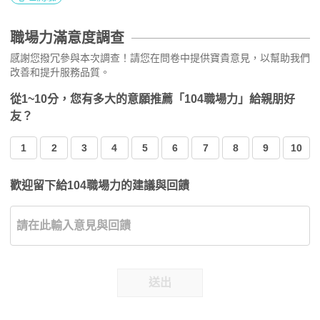
職場力滿意度調查
感謝您撥冗參與本次調查！請您在問卷中提供寶貴意見，以幫助我們
改善和提升服務品質。
從1~10分，您有多大的意願推薦「104職場力」給親朋好
友？
1
2
3
4
5
6
7
8
9
10
歡迎留下給104職場力的建議與回饋
送出