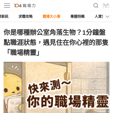
業新訊
求職攻略
職場大小事
專題特輯
人資充電
你是哪種辦公室角落生物？1分鐘盤
點職涯狀態，遇見住在你心裡的那隻
「職場精靈」