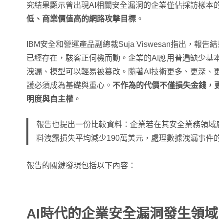
究結果顯示曾出現AI相關安全漏洞的企業僅佔採訪樣本的 
低、商業價值高的網路攻擊目標
。
IBM安全和營運產品副總裁Suja Viswesan指出，報
已經存在，駭客正伺機而動。企業的AI應用普遍缺少基
洩漏、模型可以輕易被篡改。隨著AI技術更多、更深、更
護必須成為基礎與重心。
不作為的代價不僅損失金錢，
明度與自主權
。
報告也提出一份比較資料：企業若在其安全業務領域廣
料洩露損失平均減少190萬美元，處理數據洩漏事件
報告的關鍵發現包括以下內容：
AI時代的企業安全漏洞發生領域