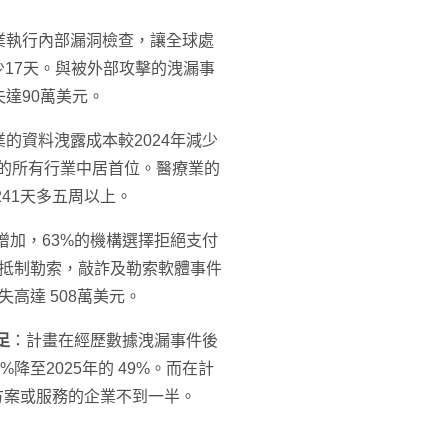
業執行內部漏洞檢查，讓全球處
少17天。與被外部攻擊的洩漏事
達90萬美元。
的資料洩露成本較2024年減少
查的所有行業中居首位。醫療業的
241天多五周以上。
增加，63%的機構選擇拒絕支付
企業抵制勒索，敲詐及勒索軟體事件
失高達 508萬美元。
足
：計畫在經歷數據洩漏事件後
降至2025年的 49%。而在計
全方案或服務的企業不到一半。