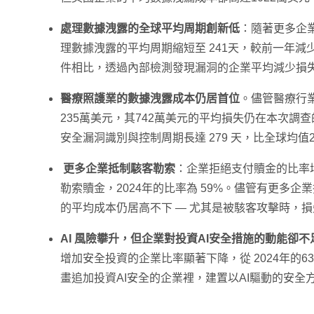
處理數據洩露的全球平均周期創新低
：隨著更多企
理數據洩露的平均周期縮短至 241天，較前一年減
件相比，透過內部檢測發現漏洞的企業平均減少損失
醫療照護業的數據洩露成本仍居首位
。儘管醫療行業
235萬美元，其742萬美元的平均損失仍在本次調
安全漏洞識別與控制周期長達 279 天，比全球均值
更多企業抵制駭客勒索
：企業拒絕支付贖金的比率
勒索贖金，2024年的比率為 59%。儘管有更多
的平均成本仍居高不下 — 尤其是被駭客攻擊時，損
AI 風險攀升，但企業對投資AI安全措施的動能卻不
增加安全投資的企業比率顯著下降，從 2024年的63%
畫追加投資AI安全的企業裡，建置以AI驅動的安