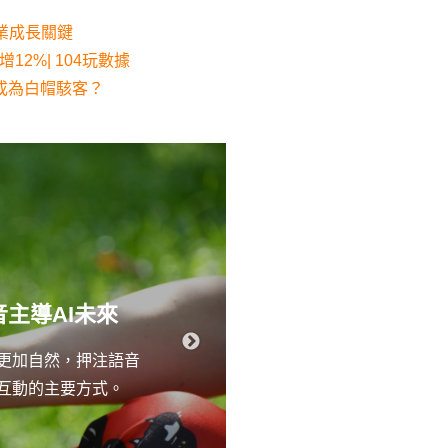
企業成長關鍵
12%| 104玩數據
成為白帽駭客？
AI破牆，硬
音主導AI未來
當AI成為每個人
話更加自然，押注語音
崖式下跌。台灣大
具互動的主要方式。
式AI終結傳統分
力，才能不讓自己