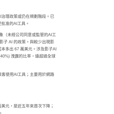
AI治理政策或仍在規劃階段。已
受批准的AI工具。
現象（未經公司同意或監管的AI工
影子 AI 的政策。與較少出現影
多出 67 萬美元。涉及影子AI
(40%) 洩露的比率，遠超過全球
駭客使用AI工具；主要用於網路
4萬美元，是近五年來首次下降；
。