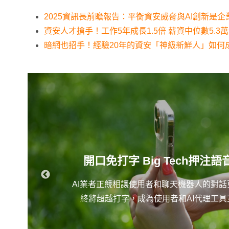
2025資訊長前瞻報告：平衡資安威脅與AI創新是
資安人才搶手！工作5年成長1.5倍 薪資中位數5.3萬增
暗網也招手！經驗20年的資安「神級新鮮人」如何
開口免打字 Big Tech押注語
AI業者正競相讓使用者和聊天機器人的對
終將超越打字，成為使用者和AI代理工