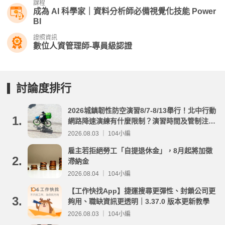
課程
成為 AI 科學家｜資料分析師必備視覺化技能 Power
BI
證照資訊
數位人資管理師-專員級認證
討論度排行
2026城鎮韌性防空演習8/7-8/13舉行！北中行動
1.
網路降速演練有什麼限制？演習時間及管制注意
事項整理
2026.08.03 ｜ 104小編
雇主若拒絕勞工「自提退休金」，8月起將加徵
2.
滯納金
2026.08.04 ｜ 104小編
【工作快找App】捷運搜尋更彈性、封鎖公司更
3.
夠用、職缺資訊更透明｜3.37.0 版本更新教學
2026.08.03 ｜ 104小編