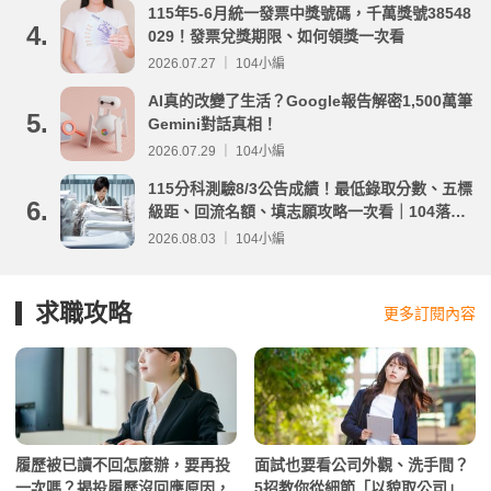
115年5-6月統一發票中獎號碼，千萬獎號38548
4.
029！發票兌獎期限、如何領獎一次看
2026.07.27 ｜ 104小編
AI真的改變了生活？Google報告解密1,500萬筆
5.
Gemini對話真相！
2026.07.29 ｜ 104小編
115分科測驗8/3公告成績！最低錄取分數、五標
6.
級距、回流名額、填志願攻略一次看｜104落點
分析
2026.08.03 ｜ 104小編
求職攻略
更多訂閱內容
履歷被已讀不回怎麼辦，要再投
面試也要看公司外觀、洗手間？
一次嗎？揭投履歷沒回應原因，
5招教你從細節「以貌取公司」