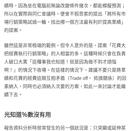
績時，因為坐在電腦前無論改變條件幾次，都能模擬預測；
所以在實際與同仁會議時，便會不假思索的提出「將所有市
場行銷策略試過一輪，找出哪一個方法最有利於提高業績」
的提案。
雖然這是非常極端的範例，但令人意外的是，提案「花費大
把經費執行行銷策略」的人相當的多。這種時候只會在負責
人破口大罵「這種事我也知道！就是因為做不到才煩惱
啊！」的情況下收場。在這樣的情況下，建議不要只是將業
績和花費的經費這類互相矛盾（Trade off， 抵換關係）的因
素納入，同時也必須納入次要的方案，如此一來討論才能繼
續下去。
光知道％數沒有用
報告資料分析時很常發生的另一個狀況是：只突顯或延伸某