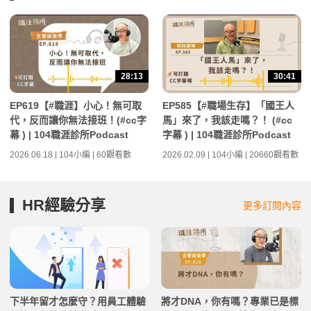
28:13
30:41
EP619【#職涯】小心！無可取
EP585【#職場生存】「國王人
代，反而讓你無法接班！(#cc字
馬」來了，我該走嗎？！ (#cc
幕 ) | 104職涯診所Podcast
字幕 ) | 104職涯診所Podcast
2026.06.18 | 104小編 | 60觀看數
2026.02.09 | 104小編 | 20660觀看數
HR經驗分享
更多訂閱內容
下半年留才怎麼守？用員工體驗
將才DNA，你有嗎？專業已是標