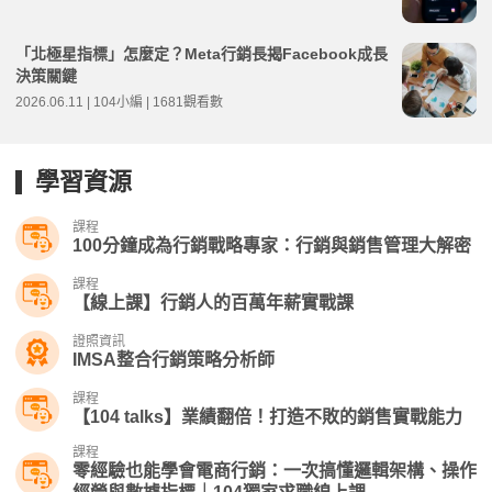
「北極星指標」怎麼定？Meta行銷長揭Facebook成長
決策關鍵
2026.06.11 | 104小編 | 1681觀看數
學習資源
課程
100分鐘成為行銷戰略專家：行銷與銷售管理大解密
課程
【線上課】行銷人的百萬年薪實戰課
證照資訊
IMSA整合行銷策略分析師
課程
【104 talks】業績翻倍！打造不敗的銷售實戰能力
課程
零經驗也能學會電商行銷：一次搞懂邏輯架構、操作