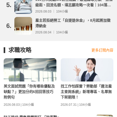
5.
級距、回流名額、填志願攻略一次看｜104落點
分析
2026.08.03 ｜ 104小編
雇主若拒絕勞工「自提退休金」，8月起將加徵
6.
滯納金
2026.08.04 ｜ 104小編
求職攻略
更多訂閱內容
英文面試問題「你有哪些優點及
找工作怕踩雷？勞動部「違法雇
缺點？」更加分的6招回答技巧
主查詢系統」新增專區、名單無
附例句
下架期限！
2026.08.03 | 104小編
2026.07.31 | 104小編