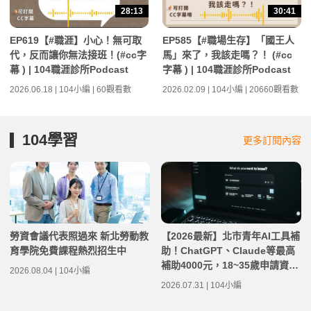
28:13
30:41
EP619【#職涯】小心！無可取
EP585【#職場生存】「國王人
代，反而讓你無法接班！(#cc字
馬」來了，我該走嗎？！ (#cc
幕 ) | 104職涯診所Podcast
字幕 ) | 104職涯診所Podcast
2026.06.18 | 104小編 | 60觀看數
2026.02.09 | 104小編 | 20660觀看數
104學習
更多訂閱內容
勞資會議代表照過來 新北勞動教
【2026最新】北市青年AI工具補
育學院免費課程熱烈招生中
助！ChatGPT、Claude等最高
補助4000元，18~35歲申請資格
2026.08.04 | 104小編
總整理
2026.07.31 | 104小編