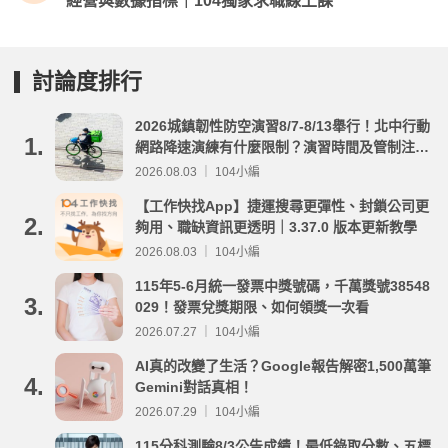
經營與數據指標｜104獨家求職線上課
討論度排行
2026城鎮韌性防空演習8/7-8/13舉行！北中行動
1.
網路降速演練有什麼限制？演習時間及管制注意
事項整理
2026.08.03 ｜ 104小編
【工作快找App】捷運搜尋更彈性、封鎖公司更
2.
夠用、職缺資訊更透明｜3.37.0 版本更新教學
2026.08.03 ｜ 104小編
115年5-6月統一發票中獎號碼，千萬獎號38548
3.
029！發票兌獎期限、如何領獎一次看
2026.07.27 ｜ 104小編
AI真的改變了生活？Google報告解密1,500萬筆
4.
Gemini對話真相！
2026.07.29 ｜ 104小編
115分科測驗8/3公告成績！最低錄取分數、五標