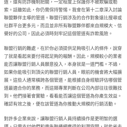
道，還有防詐機制把關，一定程度上保護你不被欺騙或勒
索。話雖如此，你仍需保持警惕。我會在第十二章深入討論
聯盟夥伴主導的管道。聯盟行銷涉及的合作對象遠比搜尋或
社群平台更多元，而且並非所有聯盟夥伴都來自規模大、信
譽好的公司，因此必須時刻牢記這個管道有詐欺風險。
聯盟行銷的難處，在於你必須提供足夠吸引人的條件，說穿
了就是看起來要付得起足夠的報酬。因此，規模較小的業者
能否讓聯盟行銷人員願意投入，本身就是一道門檻。不過，
如果你能吸引到頂尖的聯盟行銷人員，眼前的機會將大幅擴
展。這些人通常橫跨各個管道，能根據自身經驗評估哪個管
道最適合你的業務，而這類專業判斷在公司內部往往很難找
到。他們接著會實驗，看看能否讓這個管道為你產生效益。
確認有效之後，便在該管道為你推動大規模的行銷活動。
對許多企業來說，讓聯盟行銷人員持續操作是更明智的選
擇，只需支付他們和廣告聯播網應得的利潤空間，就能省去