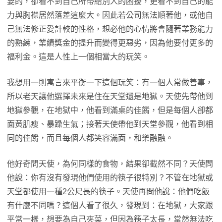
要的，卻看不到自己所帶給別人的困擾，更看不到自己的能
力與胸襟居然落差這麼大。因此若公司無法順著他，或他自
己無法修正愛計較的性格，想必他的心情將會隨著業務能力
的熟練，業績獎金的提升而變得更惡劣，因為他要付更多的
福利金。這是人性上一個相當大的玩笑。
我想用一則寓言來平衡一下這個玩笑：有一個人常做善事，
所以老天讓他選擇未來是住在天堂還是地獄。天使先帶他到
地獄參觀，在地獄中，他看到滿桌的佳餚，但是每個人卻都
面黃肌瘦、暴躁生氣；接著天使帶他到天堂參觀，他看到相
同的佳餚，而且每個人都笑容滿面，和樂融融。
他好奇問天使，為何同樣的食物，結果卻截然不同？天使問
他說：你有沒有發現他們使用的筷子很特別？不管在地獄或
天堂都使用一種2公尺長的筷子。天使再問他說：他們吃飯
有什麼不同嗎？這個人看了很久，發現到：在地獄，大家跟
平常一樣，想要為自己夾菜，但因為筷子太長，當然無法吃