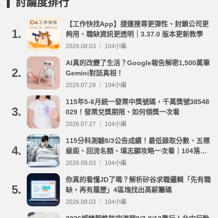
討論度排行
【工作快找App】捷運搜尋更彈性、封鎖公司更
1.
夠用、職缺資訊更透明｜3.37.0 版本更新教學
2026.08.03 ｜ 104小編
AI真的改變了生活？Google報告解密1,500萬筆
2.
Gemini對話真相！
2026.07.29 ｜ 104小編
115年5-6月統一發票中獎號碼，千萬獎號38548
3.
029！發票兌獎期限、如何領獎一次看
2026.07.27 ｜ 104小編
115分科測驗8/3公告成績！最低錄取分數、五標
4.
級距、回流名額、填志願攻略一次看｜104落點
分析
2026.08.03 ｜ 104小編
你真的看懂JD了嗎？解析矽谷求職邏輯「先有職
5.
缺，再有履歷」4區塊找出高薪籌碼
2026.08.03 ｜ 104小編