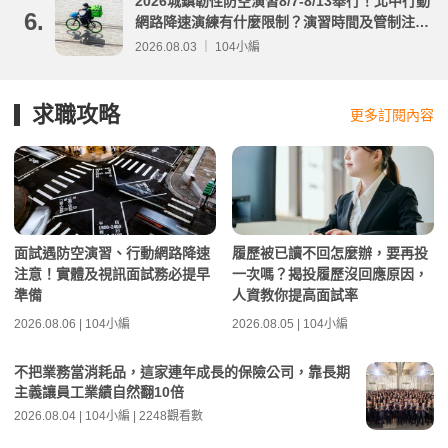
2026城鎮韌性防空演習8/7-8/13舉行！北中行動
6.
網路降速演練有什麼限制？演習時間及管制注意
事項整理
2026.08.03 ｜ 104小編
求職攻略
更多訂閱內容
面試遇防空演習、行動網路降速
履歷被已讀不回怎麼辦，要再投
注意！實體及視訊面試務必提早
一次嗎？揭投履歷沒回應原因，
準備
人資教你提高面試率
2026.08.06 | 104小編
2026.08.05 | 104小編
不把業務當消耗品，這家連年成長的保險公司，靠長期
主義讓員工業績自然翻10倍
2026.08.04 | 104小編 | 2248觀看數