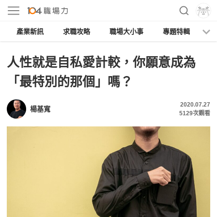
產業新訊
求職攻略
職場大小事
專題特輯
人
人性就是自私愛計較，你願意成為
「最特別的那個」嗎？
2020.07.27
楊基寬
5129
次觀看