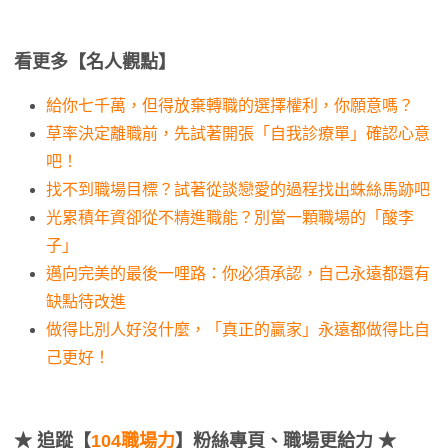
看更多【名人觀點】
給你七千萬，但得放棄轉職的選擇權利，你願意嗎？
草率決定離職前，先試著開張「自我診療單」確認心意
吧！
找不到職場目標？試著從談戀愛的過程找出蛛絲馬跡吧
光累積年資卻從不精進職能？別當一顆職場的「酸李
子」
邁向完美的最後一哩路：你必須承認，自己永遠都還有
缺點待改進
做得比別人好沒什麼，「真正的贏家」永遠都做得比自
己更好！
★
追蹤【
104職場力
】粉絲專頁、職場更給力 ★