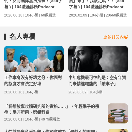
代，反而讓你無法接班！(#cc字
馬」來了，我該走嗎？！ (#cc
幕 ) | 104職涯診所Podcast
字幕 ) | 104職涯診所Podcast
2026.06.18 | 104小編 | 60觀看數
2026.02.09 | 104小編 | 20660觀看數
名人專欄
更多訂閱內容
工作本身沒有好壞之分，你面對
中年危機最可怕的是：空有年資
的態度才會決定好壞
而未精進職能的「酸李子」
2020.08.16 | 104小編
2020.08.09 | 104小編
「我想放棄攻讀研究所的資格……」，年輕學子的徬
徨：學非所用、選錯科系
2020.08.01 | 104小編 | 4979觀看數
人性就是自私愛計較，你願意成為「最特別的那個」