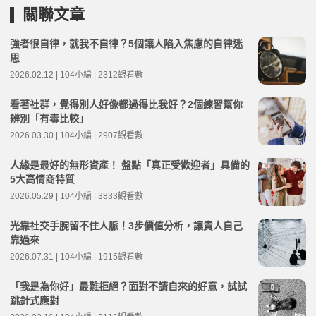
關聯文章
強者很自律，就我不自律？5個讓人陷入焦慮的自律迷
思
2026.02.12 | 104小編 | 2312觀看數
看著社群，覺得別人好像都過得比我好？2個練習幫你
辨別「有毒比較」
2026.03.30 | 104小編 | 2907觀看數
人緣是最好的無形資產！ 盤點「真正受歡迎者」具備的
5大高情商特質
2026.05.29 | 104小編 | 3833觀看數
光靠社交手腕留不住人脈！3步價值分析，讓貴人自己
靠過來
2026.07.31 | 104小編 | 1915觀看數
「我是為你好」最難拒絕？面對不請自來的好意，試試
跳針式應對