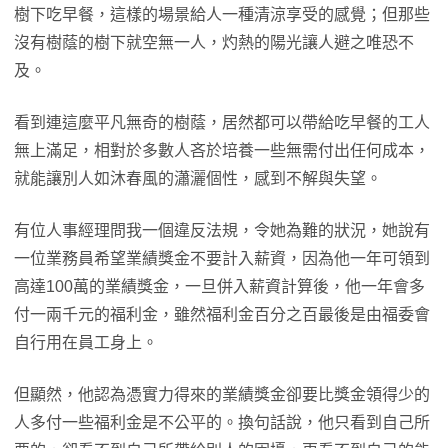
樹下吃早餐，這樣的場景給人一種清涼享受的感覺；但那些
沒有樹蔭的樹下就空無一人，灼熱的陽光讓人避之唯恐不
及。
看到連這麼平凡無奇的樹蔭，居然都可以帶給吃早餐的工人
無上滿足，相對於多數人吝於培養一些無需付出任何成本，
就能讓別人如沐春風的瀟灑個性，感到不解與失望。
有位人事經理問我一個違反法規，令她為難的狀況，她說有
一位業務員希望業績獎金不要計入薪資，因為他一年可領到
高達100萬的業績獎金，一旦併入薪資計算後，他一年會多
付一兩千元的福利金，雖然福利金百分之百最後是由福委會
自行用在員工身上。
但顯然，他認為憑實力得來的業績獎金卻要比獎金領得少的
人多付一些福利金是不公平的。換句話說，他只看到自己所