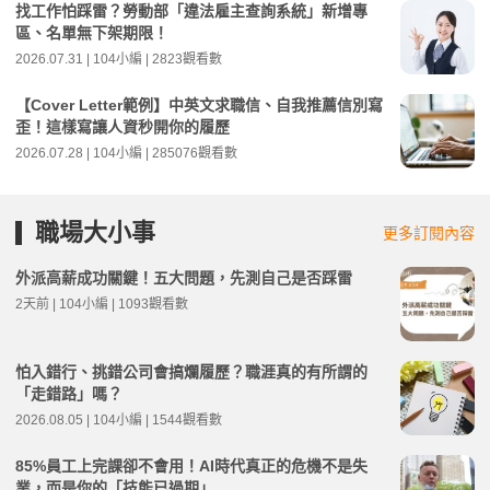
找工作怕踩雷？勞動部「違法雇主查詢系統」新增專
區、名單無下架期限！
2026.07.31 | 104小編 | 2823觀看數
【Cover Letter範例】中英文求職信、自我推薦信別寫
歪！這樣寫讓人資秒開你的履歷
2026.07.28 | 104小編 | 285076觀看數
職場大小事
更多訂閱內容
外派高薪成功關鍵！五大問題，先測自己是否踩雷
2天前 | 104小編 | 1093觀看數
怕入錯行、挑錯公司會搞爛履歷？職涯真的有所謂的
「走錯路」嗎？
2026.08.05 | 104小編 | 1544觀看數
85%員工上完課卻不會用！AI時代真正的危機不是失
業，而是你的「技能已過期」