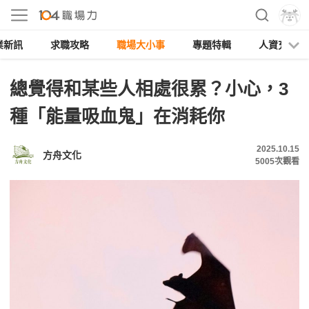
業新訊
求職攻略
職場大小事
專題特輯
人資充電
總覺得和某些人相處很累？小心，3
種「能量吸血鬼」在消耗你
2025.10.15
方舟文化
5005
次觀看