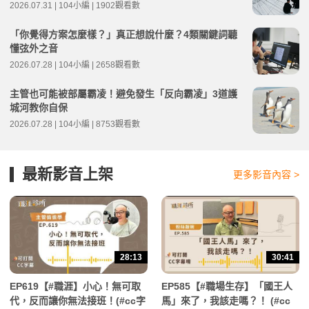
2026.07.31 | 104小編 | 1902觀看數
「你覺得方案怎麼樣？」真正想說什麼？4類關鍵詞聽
懂弦外之音
2026.07.28 | 104小編 | 2658觀看數
主管也可能被部屬霸凌！避免發生「反向霸凌」3道護
城河教你自保
2026.07.28 | 104小編 | 8753觀看數
最新影音上架
更多影音內容 >
28:13
30:41
EP619【#職涯】小心！無可取
EP585【#職場生存】「國王人
代，反而讓你無法接班！(#cc字
馬」來了，我該走嗎？！ (#cc