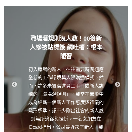
職場潛規則沒人教！00後新
人慘被貼標籤 網吐槽：根本
陋習
初入職場的新人，往往需要時間適應
全新的工作環境與人際溝通模式。然
而，許多未被寫進員工手冊或新人訓
練的「職場潛規則」，卻常在無形中
成為評斷一個新人工作態度與禮儀的
隱形標準，讓不少剛出社會的新人感
到無所適從與挫折。一名女網友在
Dcard指出，公司最近來了新人，卻