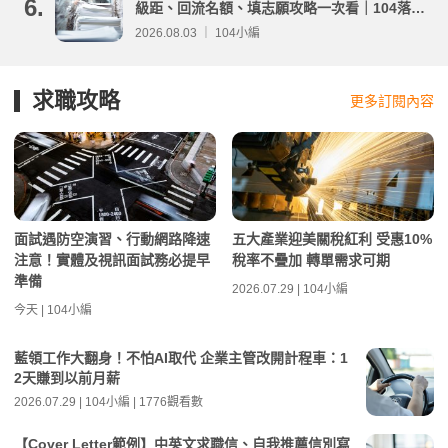
6.
級距、回流名額、填志願攻略一次看｜104落點
分析
2026.08.03 ｜ 104小編
求職攻略
更多訂閱內容
面試遇防空演習、行動網路降速
五大產業迎美關稅紅利 受惠10%
注意！實體及視訊面試務必提早
稅率不疊加 轉單需求可期
準備
2026.07.29 | 104小編
今天 | 104小編
藍領工作大翻身！不怕AI取代 企業主管改開計程車：1
2天賺到以前月薪
2026.07.29 | 104小編 | 1776觀看數
【Cover Letter範例】中英文求職信、自我推薦信別寫