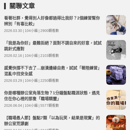
關聯文章
看著社群，覺得別人好像都過得比我好？2個練習幫你
辨別「有毒比較」
2026.03.30 | 104小編 | 2900觀看數
「我是為你好」最難拒絕？面對不請自來的好意，試試
跳針式應對
2026.02.16 | 104小編 | 2103觀看數
感覺快撐不下去了…崩潰邊緣自救，試試「著陸練習」
混亂中找安全感
2026.03.29 | 104小編 | 2250觀看數
你是哪種辦公室角落生物？1分鐘盤點職涯狀態，遇見
住在你心裡的那隻「職場精靈」
2026.06.04 | 104小編 | 5577觀看數
【職場愚人節】盤點7類「以為玩笑，結果是現實」的
辦公室荒謬劇