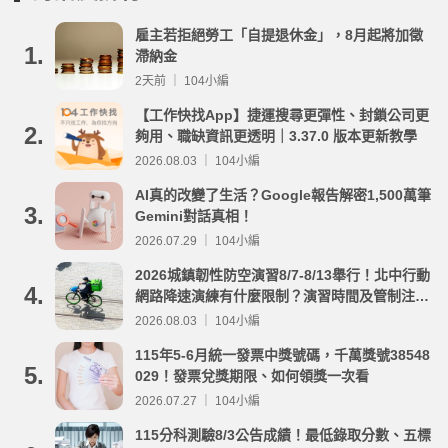
雇主若拒絕勞工「自提退休金」，8月起將加徵
1.
滯納金
2天前 ｜ 104小編
【工作快找App】捷運搜尋更彈性、封鎖公司更
2.
夠用、職缺資訊更透明｜3.37.0 版本更新教學
2026.08.03 ｜ 104小編
AI真的改變了生活？Google報告解密1,500萬筆
3.
Gemini對話真相！
2026.07.29 ｜ 104小編
2026城鎮韌性防空演習8/7-8/13舉行！北中行動
4.
網路降速演練有什麼限制？演習時間及管制注意
事項整理
2026.08.03 ｜ 104小編
115年5-6月統一發票中獎號碼，千萬獎號38548
5.
029！發票兌獎期限、如何領獎一次看
2026.07.27 ｜ 104小編
115分科測驗8/3公告成績！最低錄取分數、五標