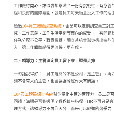
工作做得開心，誰還會想離職？一份有挑戰性、有意義
程和良好的團隊氛圍，就是員工每天願意投入工作的理
透過
104員工體驗調查系統
，企業可以定期調查員工對
感、工作意義、工作生活平衡等面向的感受，一有問題
任務分配不公平、職責模糊，調查系統會幫你揪出這些
入，讓工作體驗變得更流暢、更有感。
二、領導力：主管決定員工留下來，還是走掉
一句話說得好：「員工離開的不是公司，是主管」。再
到不會帶人的主管，也會讓團隊運作大有問題。
104員工體驗調查系統
幫你量化主管的管理力：員工是
回饋？溝通是否夠透明？透過這些指標，HR不再只是
理方式，讓領導力不再靠天分，而是可以經營的競爭力