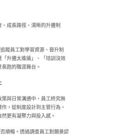
會、成長路徑、清晰的升遷制
你追蹤員工對學習資源、晉升制
覺「升遷太遙遠」、「培訓沒效
意長跑的職涯舞台。
上
政策與日常溝通中，員工終究無
運作，從制度設計到主管行為，
自然更有凝聚力與投入感。
是否順暢。透過調查員工對願景認