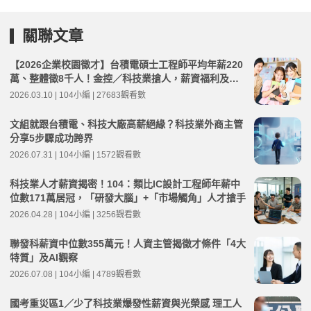
關聯文章
【2026企業校園徵才】台積電碩士工程師平均年薪220
萬、整體徵8千人！金控／科技業搶人，薪資福利及MA
計畫盤點
2026.03.10 | 104小編 | 27683觀看數
文組就跟台積電、科技大廠高薪絕緣？科技業外商主管
分享5步驟成功跨界
2026.07.31 | 104小編 | 1572觀看數
科技業人才薪資揭密！104：類比IC設計工程師年薪中
位數171萬居冠，「研發大腦」+「市場觸角」人才搶手
2026.04.28 | 104小編 | 3256觀看數
聯發科薪資中位數355萬元！人資主管揭徵才條件「4大
特質」及AI觀察
2026.07.08 | 104小編 | 4789觀看數
國考重災區1／少了科技業爆發性薪資與光榮感 理工人