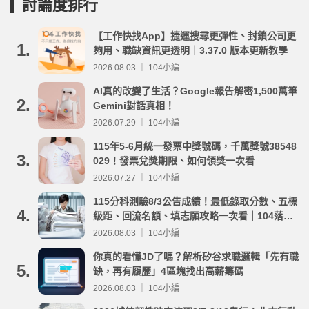
討論度排行
【工作快找App】捷運搜尋更彈性、封鎖公司更
1.
夠用、職缺資訊更透明｜3.37.0 版本更新教學
2026.08.03 ｜ 104小編
AI真的改變了生活？Google報告解密1,500萬筆
2.
Gemini對話真相！
2026.07.29 ｜ 104小編
115年5-6月統一發票中獎號碼，千萬獎號38548
3.
029！發票兌獎期限、如何領獎一次看
2026.07.27 ｜ 104小編
115分科測驗8/3公告成績！最低錄取分數、五標
4.
級距、回流名額、填志願攻略一次看｜104落點
分析
2026.08.03 ｜ 104小編
你真的看懂JD了嗎？解析矽谷求職邏輯「先有職
5.
缺，再有履歷」4區塊找出高薪籌碼
2026.08.03 ｜ 104小編