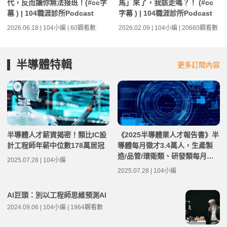
代，反而讓你無法接班！(#cc字
馬」來了，我該走嗎？！ (#cc
幕 ) | 104職涯診所Podcast
字幕 ) | 104職涯診所Podcast
2026.06.18 | 104小編 | 60觀看數
2026.02.09 | 104小編 | 20660觀看數
半導體特輯
更多訂閱內容
半導體人才薪資揭密！類比IC設
《2025半導體業人才報告書》半
計工程師年薪中位數178萬居冠
導體每月徵才3.4萬人，生產製
造/品管/環衛類、研發類每月缺
2025.07.28 | 104小編
才近1萬人最多
2025.07.28 | 104小編
AI巨頭：別以工程師思維預測AI
2024.09.06 | 104小編 | 1964觀看數