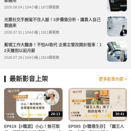
都適用
2026.08.04 | 104小編 | 1872觀看數
光靠社交手腕留不住人脈！3步價值分析，讓貴人自己
靠過來
2026.07.31 | 104小編 | 1911觀看數
藍領工作大翻身！不怕AI取代 企業主管改開計程車：1
2天賺到以前月薪
2026.07.29 | 104小編 | 1814觀看數
最新影音上架
更多影音內容 >
28:13
30:41
EP619【#職涯】小心！無可取
EP585【#職場生存】「國王人