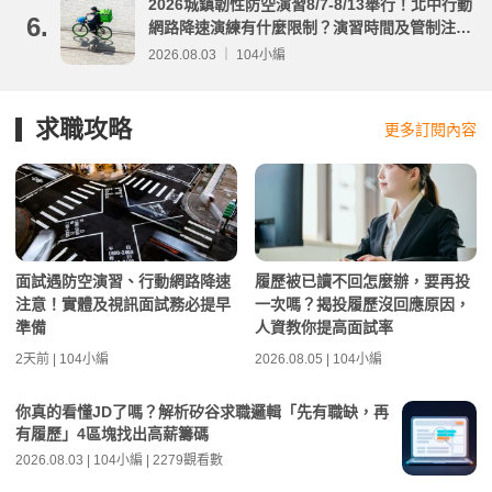
2026城鎮韌性防空演習8/7-8/13舉行！北中行動
6.
網路降速演練有什麼限制？演習時間及管制注意
事項整理
2026.08.03 ｜ 104小編
求職攻略
更多訂閱內容
面試遇防空演習、行動網路降速
履歷被已讀不回怎麼辦，要再投
注意！實體及視訊面試務必提早
一次嗎？揭投履歷沒回應原因，
準備
人資教你提高面試率
2天前 | 104小編
2026.08.05 | 104小編
你真的看懂JD了嗎？解析矽谷求職邏輯「先有職缺，再
有履歷」4區塊找出高薪籌碼
2026.08.03 | 104小編 | 2279觀看數