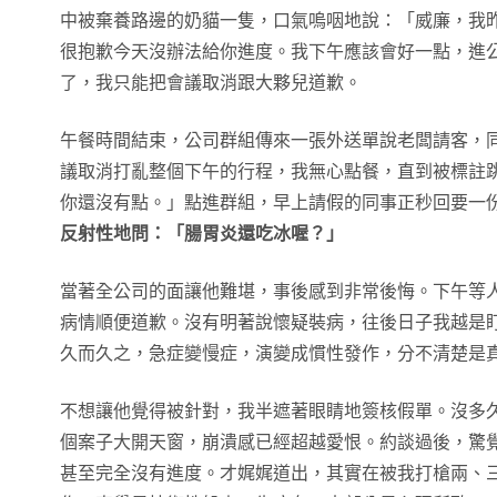
中被棄養路邊的奶貓一隻，口氣嗚咽地說：「威廉，我
很抱歉今天沒辦法給你進度。我下午應該會好一點，進
了，我只能把會議取消跟大夥兒道歉。
午餐時間結束，公司群組傳來一張外送單說老闆請客，
議取消打亂整個下午的行程，我無心點餐，直到被標註
你還沒有點。」點進群組，早上請假的同事正秒回要一
反射性地問：「腸胃炎還吃冰喔？」
當著全公司的面讓他難堪，事後感到非常後悔。下午等
病情順便道歉。沒有明著說懷疑裝病，往後日子我越是
久而久之，急症變慢症，演變成慣性發作，分不清楚是
不想讓他覺得被針對，我半遮著眼睛地簽核假單。沒多
個案子大開天窗，崩潰感已經超越愛恨。約談過後，驚
甚至完全沒有進度。才娓娓道出，其實在被我打槍兩、