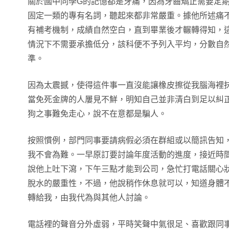
關於國中同學G的記憶都是牙痛，因為牙齒矯正需要定
固定一類的專有名詞，聽起來都非常嚴重。據他所述痛
有補考機制，成績自然空白，直到畢業後才輾轉得知，
情況下不需要承擔低分，該科便不予列入平均，分數自
準。
因為太震撼，使得這件事一直沒能讓橡皮擦從我腦海裡
當免死金牌的人屢見不鮮，明知自己並非清白到足以糾
狗之事難免走心，說不在意都是騙人。
按照慣例，部門同事要請病假必須在群組或以簡訊告知
我不會為難。一早原訂要討論年度活動的進度，接近時
說他上吐下瀉，下午三點才能到公司，急忙打電話關心
脫水的嚴重性，不過，他說稍作休息就可以，知道身體
轉給我，由我代為與其他人討論。
電話裡的聲音分外虛弱，平時笑聲中氣很足、喜歡跟同