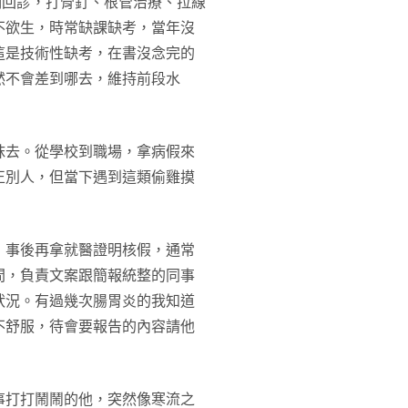
期回診，打骨釘、根管治療、拉線
不欲生，時常缺課缺考，當年沒
這是技術性缺考，在書沒念完的
然不會差到哪去，維持前段水
抹去。從學校到職場，拿病假來
正別人，但當下遇到這類偷雞摸
，事後再拿就醫證明核假，通常
間，負責文案跟簡報統整的同事
狀況。有過幾次腸胃炎的我知道
不舒服，待會要報告的內容請他
事打打鬧鬧的他，突然像寒流之