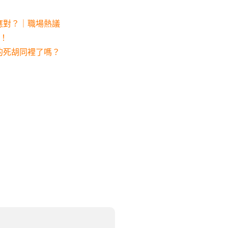
應對？｜職場熱議
！
的死胡同裡了嗎？