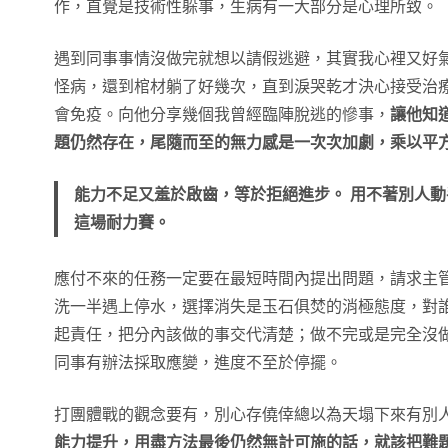
作，直覺是技術性躲事，生病有一大部分是心理所致。
遇到同事事情沒做完就想以請假逃避，其實我心裡又好
怪病，還到棺材躺了好幾次，直到淚哭乾才決心接受治
會免疫。向他分享幾個我曾經臨陣脫逃的慘事，
讓他知
題仍然存在，尾隨而至的無力感是一次次加劇，乘以平
能力不足又羞於啟齒，等於拒絕進步。 用不著別人動
這場耐力賽。
應付不來的任務一定要在最短時間內提出問題，請求主
洗一半遇上停水，選擇消失是玉石俱焚的消極態度，對
起責任，把分內該做的事交代清楚；做不完或是完全沒
同事有辦法採取應變，進度不至於停擺。
打團體戰的觀念要有，別心存僥倖總以為天塌下來有別
能力提升，用盡方法最後仍然無計可施的話，就該把難