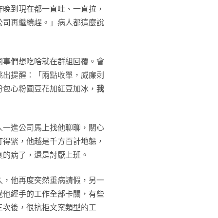
昨晚到現在都一直吐、一直拉，
公司再繼續趕。」病人都這麼說
同事們想吃啥就在群組回覆。會
跳出提醒：「兩點收單，威廉剩
份包心粉圓豆花加紅豆加冰，
我
人一進公司馬上找他聊聊，關心
盯得緊，他越是千方百計地躲，
真的病了，還是討厭上班。
久，他再度突然重病請假，另一
覺他經手的工作全部卡關，有些
三次後，很抗拒文案類型的工