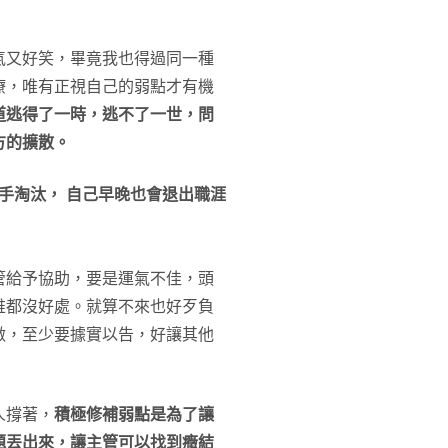
氣又好笑，畢竟我也得過同一種
療，唯有正視自己的弱點才有機
道逃得了一時，逃不了一世，問
方的擴散。
手淘汰， 自己早晚也會退出職涯
管給予協助，要是運氣不佳，頭
誰都沒好處。就算不來也好歹負
做，至少要據實以告，好讓其他
人撐著，
積極修補弱點是為了讓
題丟出來，讓主管可以找到癥結