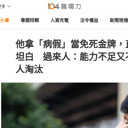
更多
小事
專題特輯
人資充電
法令權益
新聞現場
他拿「病假」當免死金牌，
坦白 過來人：能力不足又
人淘汰