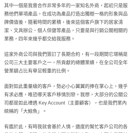
其中一個是我曾合作非常多年的一家知名外商，起初只是服
務他們單項產品，在成功為產品打造出獨樹一格的形象與品
牌價值後，隨著時間的累積，後來這個客戶旗下的居家清
潔、文具辦公、個人保健等產品，只要是與行銷公關相關的
業務，四年來幾乎都交給我服務。
這家外商公司與我們簽訂了長期合約，有一段期間它堪稱是
公司三大主要客戶之一，所貢獻的總體業績，在全公司全年
營業額占比有舉足輕重的比例。
面對如此重量級的客戶，勢必小心翼翼的捧在掌心上，幾乎
有求必應，唯恐哪天客戶移情別戀。我想，大部分的公關公
司都是如此禮遇 Key Account（主要顧客），也是我們業內
統稱的「大鯨魚」。
有鑑於此，有時我就會基於人情，適度的幫忙客戶公司的各