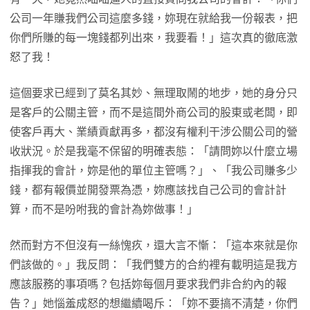
公司一年賺我們公司這麼多錢，妳現在就給我一份報表，把
你們所賺的每一塊錢都列出來，我要看！」這次真的徹底激
怒了我！
這個要求已經到了莫名其妙、無理取鬧的地步，她的身分只
是客戶的公關主管，而不是這間外商公司的股東或老闆，即
使客戶再大、業績貢獻再多，都沒有權利干涉公關公司的營
收狀況。於是我毫不保留的明確表態：「請問妳以什麼立場
指揮我的會計，妳是他的單位主管嗎？」、「我公司賺多少
錢，都有報價並開發票為憑，妳應該找自己公司的會計計
算，而不是吩咐我的會計為妳做事！」
然而對方不但沒有一絲愧疚，還大言不慚：「這本來就是你
們該做的。」我反問：「我們雙方的合約裡有載明這是我方
應該服務的事項嗎？包括妳每個月要求我們非合約內的報
告？」她惱羞成怒的想繼續喝斥：「妳不要搞不清楚，你們