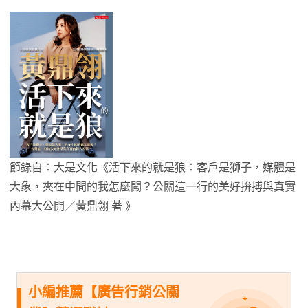
節錄自：大是文化《活下來的就是狼：客戶是獅子，媒體是
大象，夾在中間的我怎麼闖？公關這一行的美好拚搏與真實
內幕大公開／黃鼎翎 著 》
小編推薦【廣告行銷公關