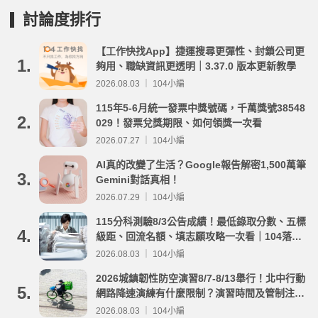
討論度排行
【工作快找App】捷運搜尋更彈性、封鎖公司更
1.
夠用、職缺資訊更透明｜3.37.0 版本更新教學
2026.08.03 ｜ 104小編
115年5-6月統一發票中獎號碼，千萬獎號38548
2.
029！發票兌獎期限、如何領獎一次看
2026.07.27 ｜ 104小編
AI真的改變了生活？Google報告解密1,500萬筆
3.
Gemini對話真相！
2026.07.29 ｜ 104小編
115分科測驗8/3公告成績！最低錄取分數、五標
4.
級距、回流名額、填志願攻略一次看｜104落點
分析
2026.08.03 ｜ 104小編
2026城鎮韌性防空演習8/7-8/13舉行！北中行動
5.
網路降速演練有什麼限制？演習時間及管制注意
事項整理
2026.08.03 ｜ 104小編