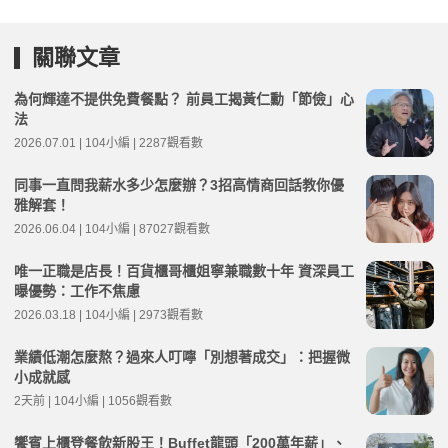
關聯文章
為何輝達不提供免費餐點？ 前員工揭黃仁勳「節儉」心
法
2026.07.01 | 104小編 | 2287觀看數
同事一直問我薪水多少怎麼辦？3招高情商回話教你優
雅解套！
2026.06.04 | 104小編 | 87027觀看數
唯一正職是店長！百貨櫃哥櫃姐寧兼職數十年 資深員工
曝優勢：工作不焦慮
2026.03.18 | 104小編 | 2973觀看數
業績低潮怎麼熬？過來人叮嚀「別想著成交」：把握微
小成就感
2天前 | 104小編 | 1056觀看數
饗賓上櫃登餐飲新股王！Buffet龍頭「200萬年薪」、