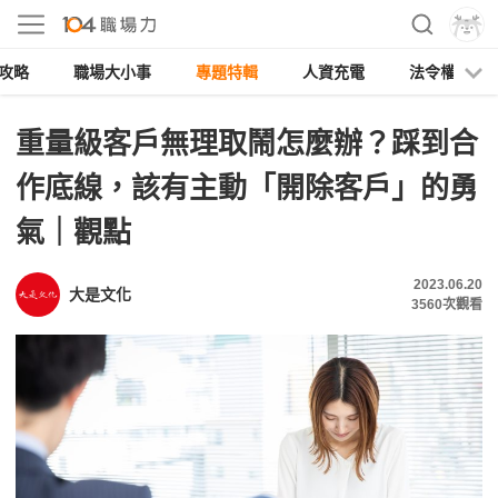
攻略
職場大小事
專題特輯
人資充電
法令權益
重量級客戶無理取鬧怎麼辦？踩到合
作底線，該有主動「開除客戶」的勇
氣｜觀點
2023.06.20
大是文化
3560
次觀看