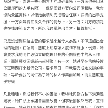
品牌主管，處理一些公關方面的瑣碎事務（一方面也是因其
公關部門的人手有限），像是當對方要向公司匯報時，我會
協助彙整資料，以便她能順利完成報告任務。這樣的出手支
援，一方面是看在長久合作的情分上，另一方面對方的請託
也在情理範圍之內，所以我通常釋出善意、情義相挺。
只是沒想到這位主管的要求越來越令人為難，不僅遠超出合
理的範圍，在語氣、態度上也常讓人感到不舒服，例如，她
會要求我的同仁必須立即處理非長約公關服務中的私人作
業，而這種狀況還越來越頻繁。有一次，她甚至在傍晚接近
下班時間打來我們公司，要求隔日一早就要完成她交辦的事
項，等於要我的同仁為了她的私人作業而加班，而且態度近
乎野蠻！
凡此種種，造成我們不小的困擾，我特地與對方私下溝通過
幾次，她口頭上承諾會盡量改善，但事後卻依然故我，直到
有一天，她竟然咄咄逼人的直接質問我公司的會計：「你們