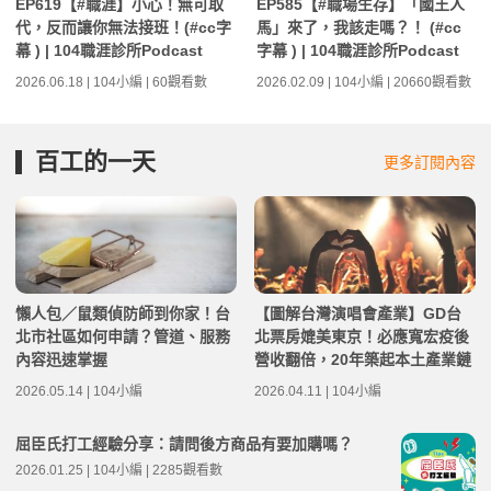
EP619【#職涯】小心！無可取
EP585【#職場生存】「國王人
代，反而讓你無法接班！(#cc字
馬」來了，我該走嗎？！ (#cc
幕 ) | 104職涯診所Podcast
字幕 ) | 104職涯診所Podcast
2026.06.18 | 104小編 | 60觀看數
2026.02.09 | 104小編 | 20660觀看數
百工的一天
更多訂閱內容
懶人包／鼠類偵防師到你家！台
【圖解台灣演唱會產業】GD台
北市社區如何申請？管道、服務
北票房媲美東京！必應寬宏疫後
內容迅速掌握
營收翻倍，20年築起本土產業鏈
2026.05.14 | 104小編
2026.04.11 | 104小編
屈臣氏打工經驗分享：請問後方商品有要加購嗎？
2026.01.25 | 104小編 | 2285觀看數