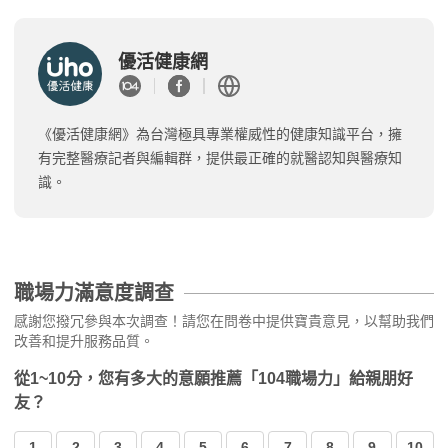
優活健康網
《優活健康網》為台灣極具專業權威性的健康知識平台，擁
有完整醫療記者與編輯群，提供最正確的就醫認知與醫療知
識。
職場力滿意度調查
感謝您撥冗參與本次調查！請您在問卷中提供寶貴意見，以幫助我們
改善和提升服務品質。
從1~10分，您有多大的意願推薦「104職場力」給親朋好
友？
1
2
3
4
5
6
7
8
9
10