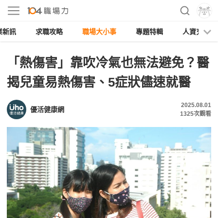
業新訊
求職攻略
職場大小事
專題特輯
人資充電
「熱傷害」靠吹冷氣也無法避免？醫
揭兒童易熱傷害、5症狀儘速就醫
2025.08.01
優活健康網
1325
次觀看