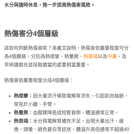
水分與適時休息，進一步提高熱傷害風險。
熱傷害分4個層級
該如何判斷熱傷害呢？孫義文說明，熱傷害依嚴重程度可分
為4個層級，分別為熱痙攣、熱暈厥、
熱衰竭
以及
中暑
，及
早辨識徵兆並採取適當的處置相當重要。
熱傷害依嚴重程度分成4個層級：
熱痙攣：
因大量流汗導致電解質流失，引起肌肉抽筋，
常見於小腿、手臂。
熱暈厥：
血壓驟降造成短暫昏倒，體溫通常正常。
熱衰竭：
水分與電解質補充不足，出現大量出汗、疲
倦、頭暈、臉色蒼白等症狀，體溫升高但通常不超過40