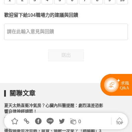
歡迎留下給104職場力的建議與回饋
送出
關聯文章
夏天太熱直衝冷氣房？心臟內科醫提醒：劇烈溫差恐影
響自律神經調節！
2026.07.17 | 104小編 | 1527觀看數
0
連假過後忽冷忽熱，感冒、過敏一次來？「肺腸軸」3