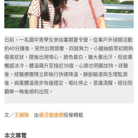
日前，一名國中男學生參加暑期夏令營，從事戶外球類活動
約40分鐘後，突然出現頭暈、四肢無力、小腿抽筋等初期熱
傷害症狀，隨後出現噁心、臉色蒼白，雖大量出汗，但皮膚
觸感冰冷，體溫飆升至接近39度，心跳也明顯加快。送醫
後，經醫療團隊立即執行快速降溫、靜脈輸液與生理監測
後，病童體溫逐步恢復穩定，嘔吐停止，意識清醒，經住院
觀察一晚後順利出院。
文／
王韻雅
由
優活健康網
授權轉載
本文導覽