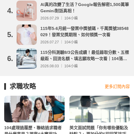
AI真的改變了生活？Google報告解密1,500萬筆
4.
Gemini對話真相！
2026.07.29 ｜ 104小編
115年5-6月統一發票中獎號碼，千萬獎號38548
5.
029！發票兌獎期限、如何領獎一次看
2026.07.27 ｜ 104小編
115分科測驗8/3公告成績！最低錄取分數、五標
6.
級距、回流名額、填志願攻略一次看｜104落點
分析
2026.08.03 ｜ 104小編
求職攻略
更多訂閱內容
104處理過履歷、聯絡過求職者
英文面試問題「你有哪些優點及