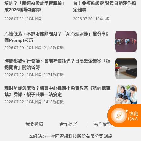
培訓？「圍繞AI設計學習體驗」
台！免複雜設定 背景自動運作搞
成2026職場新顯學
定雜事
2026.07.31 | 104小編
2026.07.30 | 104小編
心情低落、不舒服都能問AI？「AI心理照護」醫分享6
個Prompt技巧
2026.07.29 | 104小編 | 2118觀看數
時間都被例行會議、會前準備耗光？日高效企業從「拒
絕開會」開始省時
2026.07.22 | 104小編 | 1171觀看數
理財防詐怎麼教？櫃買中心推國小免費教案《航向櫃寶
鎮》備課、親子共學一站搞定
2026.07.22 | 104小編 | 1413觀看數
我要投稿
合作提案
著作權聲明
本網站為一零四資訊科技股份有限公司創設