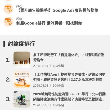
課程
【晉升廣告操盤手I】Google Ads廣告投放秘笈
課程
制霸Google排行 讓消費者一眼找到你
討論度排行
雇主若拒絕勞工「自提退休金」，8月起將加徵
1.
滯納金
2026.08.04 ｜ 104小編
【工作快找App】捷運搜尋更彈性、封鎖公司更
2.
夠用、職缺資訊更透明｜3.37.0 版本更新教學
2026.08.03 ｜ 104小編
2026城鎮韌性防空演習8/7-8/13舉行！北中行動
3.
網路降速演練有什麼限制？演習時間及管制注意
事項整理
2026.08.03 ｜ 104小編