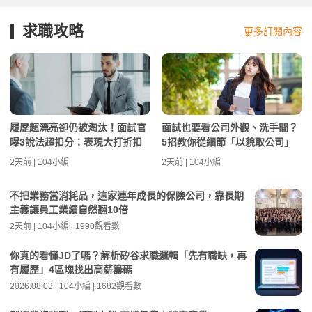
求職攻略
更多訂閱內容
履歷超漂亮卻仍被淘汰！面試官
面試也要看公司外觀、洗手間？
曝3說法超扣分：表現大打折扣
5招教你從細節「以貌取公司」
2天前 | 104小編
2天前 | 104小編
不把業務當消耗品，這家連年成長的保險公司，靠長期
主義讓員工業績自然翻10倍
2天前 | 104小編 | 1990觀看數
你真的看懂JD了嗎？解析矽谷求職邏輯「先有職缺，再
有履歷」4區塊找出高薪籌碼
2026.08.03 | 104小編 | 1682觀看數