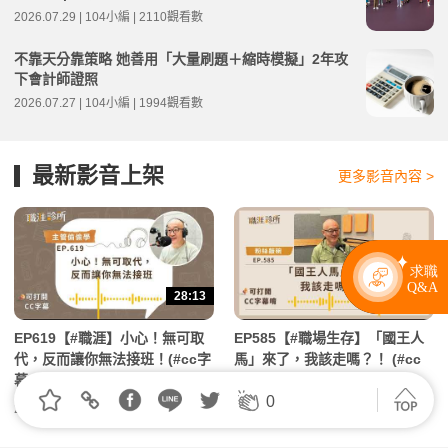
2026.07.29 | 104小編 | 2110觀看數
不靠天分靠策略 她善用「大量刷題＋縮時模擬」2年攻
下會計師證照
2026.07.27 | 104小編 | 1994觀看數
最新影音上架
更多影音內容 >
28:13
30:41
EP619【#職涯】小心！無可取
EP585【#職場生存】「國王人
代，反而讓你無法接班！(#cc字
馬」來了，我該走嗎？！ (#cc
幕 ) | 104職涯診所Podcast
字幕 ) | 104職涯診所Podcast
0
2026.06.18 | 104小編 | 60觀看數
2026.02.09 | 104小編 | 20660觀看數