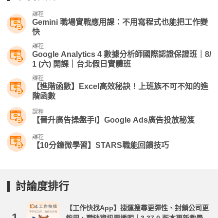
課程
Gemini 職場實戰應用課：不用寫程式也能把工作變
快
課程
Google Analytics 4 數據分析師國際認證保證班｜8/
1 (六) 開課｜台北假日實體班
課程
【進階函數】Excel高效秘訣！上班族不可不知的進
階函數
課程
【晉升廣告操盤手I】Google Ads廣告投放秘笈
課程
【10分鐘微學習】STARS職能回饋技巧
討論度排行
【工作快找App】捷運搜尋更彈性、封鎖公司更
1.
夠用、職缺資訊更透明｜3.37.0 版本更新教學