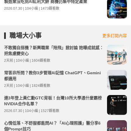
製造業沒吃到AI紅利大餅 商機仍集中特定產業
2026.07.30 | 104小編 | 1473觀看數
職場大小事
更多訂閱內容
不敢獨自搭機？新興職業「陪飛」掀討論 她曝成就感：
把焦慮變安心
2天前 | 104小編 | 1604觀看數
常答非所問？教你3步管理AI記憶 ChatGPT、Gemini
都適用
2天前 | 104小編 | 1824觀看數
連3年登上黃仁勳GTC背板！台灣10所大學憑什麼霸榜
NVIDIA合作名單？
2026.07.30 | 104小編 | 1527觀看數
心情低落、不舒服都能問AI？「AI心理照護」醫分享6
個Prompt技巧