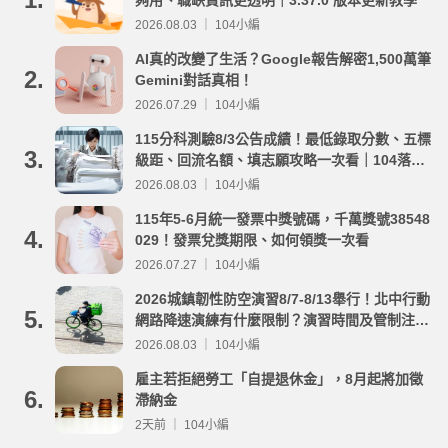
2026.08.03 ｜ 104小編
AI真的改變了生活？Google報告解密1,500萬筆
2.
Gemini對話真相！
2026.07.29 ｜ 104小編
115分科測驗8/3公告成績！最低錄取分數、五標
3.
級距、回流名額、填志願攻略一次看｜104落點
分析
2026.08.03 ｜ 104小編
115年5-6月統一發票中獎號碼，千萬獎號38548
4.
029！發票兌獎期限、如何領獎一次看
2026.07.27 ｜ 104小編
2026城鎮韌性防空演習8/7-8/13舉行！北中行動
5.
網路降速演練有什麼限制？演習時間及管制注意
事項整理
2026.08.03 ｜ 104小編
雇主若拒絕勞工「自提退休金」，8月起將加徵
6.
滯納金
2天前 ｜ 104小編