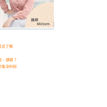
等式了解
金、調薪？
訂後沒糾紛