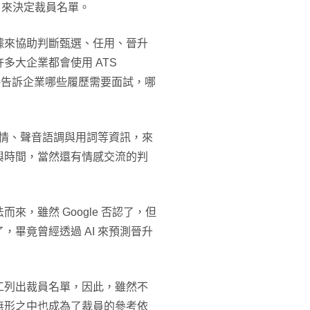
法」來決定裁員名單。
數據來協助判斷甄選、任用、晉升
多大企業都會使用 ATS
濾履歷，直接告訴企業哪些履歷需要面試，哪
表情、聲音語調與用詞等資訊，來
與時間，當然還有情感交流的判
，雖然 Google 否認了，但
畢竟曾經透過 AI 來預測晉升
工列出裁員名單，因此，雖然不
無形之中也成為了裁員的參考依