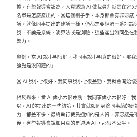
據，有些報導會認為，人資透過 AI 做裁員判斷是在避
名單是怎麼產出的，當這個劊子手，本身都會有罪惡感，
議，就像同事提出的建議一樣，仍都需要經過一番討論
說，不論是系統、演算法或是測驗，這些產出如同坐在
響力。
舉例，當 AI 說小明很好，我同事說小明真的很好，那
論點是沒問題的」
當 AI 說小七很好，我同事說小七很差勁，我就會開始懷
相反過來，當 AI 說小六很差勁，我同事說小六很好，
以，AI 的提出的一些結論，其實就如同身邊同事給的
力，都差不多，最終執行裁員通知的是人資，罪惡感是
後，有些報導會說如果真的是透過 AI ，那很不公平。