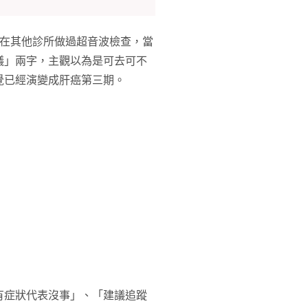
曾在其他診所做過超音波檢查，當
議」兩字，主觀以為是可去可不
覺已經演變成肝癌第三期。
有症狀代表沒事」、「建議追蹤