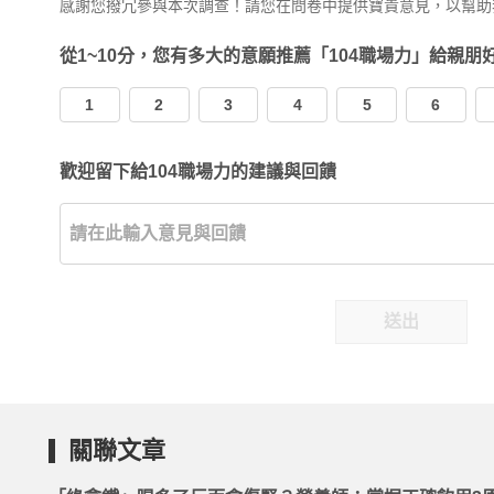
感謝您撥冗參與本次調查！請您在問卷中提供寶貴意見，以幫助
從1~10分，您有多大的意願推薦「104職場力」給親朋
1
2
3
4
5
6
歡迎留下給104職場力的建議與回饋
送出
關聯文章