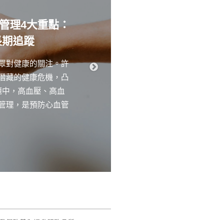
管理4大重點：
智齒不拔會怎
長期追蹤
眾對健康的關注。許
智齒一定要拔嗎？
潛藏的健康危機，凸
事實上只要不影響
題中，高血壓、高血
需要拔掉。但是，
管理，是預防心血管
情況，就會建議拔