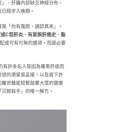
官」，肝臟內部缺乏神經分布，
往已經步入晚期。
實是「你有風險，請認真來」。
型或C型肝炎
、
有家族肝癌史
、
脂
選配或可有可無的選項，而是必要
過仍有許多名人是因為罹患肝癌而
封號的港星吳孟達，以及寫下許
的離世雖能短暫敲響大眾的健康
「沉默殺手」的唯一解方。