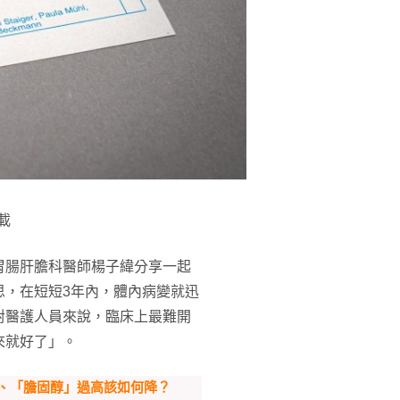
載
胃腸肝膽科醫師楊子緯分享一起
思，在短短3年內，體內病變就迅
對醫護人員來說，臨床上最難開
來就好了」。
、「膽固醇」過高該如何降？