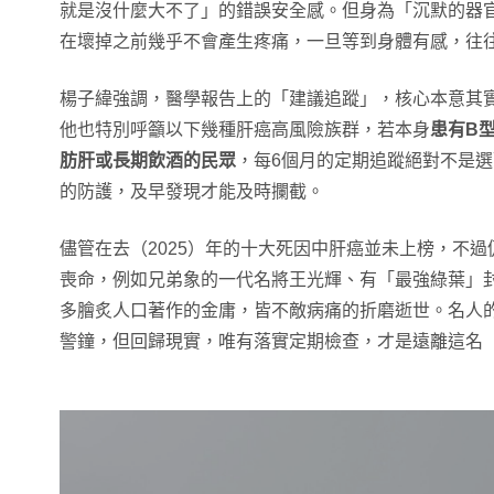
就是沒什麼大不了」的錯誤安全感。但身為「沉默的器
在壞掉之前幾乎不會產生疼痛，一旦等到身體有感，往
楊子緯強調，醫學報告上的「建議追蹤」，核心本意其
他也特別呼籲以下幾種肝癌高風險族群，若本身
患有B
肪肝或長期飲酒的民眾
，每6個月的定期追蹤絕對不是
的防護，及早發現才能及時攔截。
儘管在去（2025）年的十大死因中肝癌並未上榜，不
喪命，例如兄弟象的一代名將王光輝、有「最強綠葉」
多膾炙人口著作的金庸，皆不敵病痛的折磨逝世。名人
警鐘，但回歸現實，唯有落實定期檢查，才是遠離這名