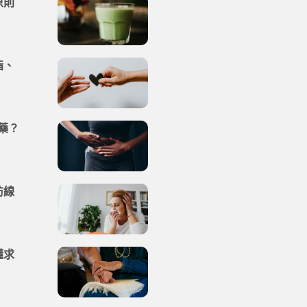
原則
脂、
藥？
防線
懂求