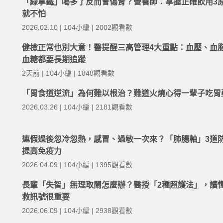
「綠拿鐵」喝多了反而會傷腎？營養師：掌握正確飲用3
就不怕
2026.02.10 | 104小編 | 2002觀看數
健檢正常也別大意！醫提醒三高管理4大重點：血壓、血
血糖都要長期追蹤
2天前 | 104小編 | 1848觀看數
「胃食道逆流」為何難以根治？難道火燒心得一輩子吃胃
2026.03.26 | 104小編 | 2181觀看數
連假過後忽冷忽熱，感冒、過敏一次來？「肺腸軸」3道
提高免疫力
2026.04.09 | 104小編 | 1395觀看數
長輩「失智」無理取鬧怎麼辦？醫授「2種照護法」，讀
救訊號很重要
2026.06.09 | 104小編 | 2938觀看數