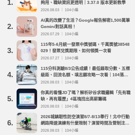
1.
夠用、職缺資訊更透明｜3.37.0 版本更新教學
2026.08.03 ｜ 104小編
AI真的改變了生活？Google報告解密1,500萬筆
2.
Gemini對話真相！
2026.07.29 ｜ 104小編
115年5-6月統一發票中獎號碼，千萬獎號38548
3.
029！發票兌獎期限、如何領獎一次看
2026.07.27 ｜ 104小編
115分科測驗8/3公告成績！最低錄取分數、五標
4.
級距、回流名額、填志願攻略一次看｜104落點
分析
2026.08.03 ｜ 104小編
你真的看懂JD了嗎？解析矽谷求職邏輯「先有職
5.
缺，再有履歷」4區塊找出高薪籌碼
2026.08.03 ｜ 104小編
2026城鎮韌性防空演習8/7-8/13舉行！北中行動
6.
網路降速演練有什麼限制？演習時間及管制注意
事項整理
2026.08.03 ｜ 104小編