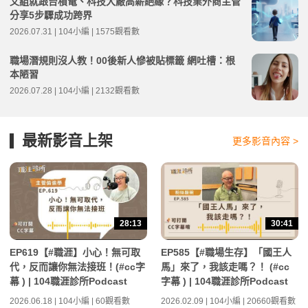
文組就跟台積電、科技大廠高薪絕緣？科技業外商主管
分享5步驟成功跨界
2026.07.31 | 104小編 | 1575觀看數
職場潛規則沒人教！00後新人慘被貼標籤 網吐槽：根
本陋習
2026.07.28 | 104小編 | 2132觀看數
最新影音上架
更多影音內容 >
28:13
30:41
EP619【#職涯】小心！無可取
EP585【#職場生存】「國王人
代，反而讓你無法接班！(#cc字
馬」來了，我該走嗎？！ (#cc
幕 ) | 104職涯診所Podcast
字幕 ) | 104職涯診所Podcast
2026.06.18 | 104小編 | 60觀看數
2026.02.09 | 104小編 | 20660觀看數