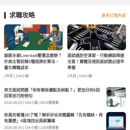
求職攻略
更多訂閱內容
談薪水被Low-ball壓價怎麼辦？
面試遇防空演習、行動網路降速
外商主管拆解2種底牌計算法，
注意！實體及視訊面試務必提早
量化轉職成本
準備
2天前 | 104小編
2天前 | 104小編
英文面試問題「你有哪些優點及缺點？」更加分的6招
回答技巧附例句
2026.08.03 | 104小編 | 9531觀看數
你真的看懂JD了嗎？解析矽谷求職邏輯「先有職缺，再
有履歷」4區塊找出高薪籌碼
2026.08.03 | 104小編 | 2304觀看數