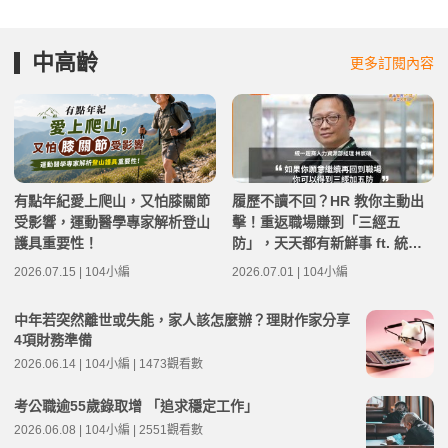
中高齡
更多訂閱內容
有點年紀愛上爬山，又怕膝關節
履歷不讀不回？HR 教你主動出
受影響，運動醫學專家解析登山
擊！重返職場賺到「三經五
護具重要性！
防」，天天都有新鮮事 ft. 統一
超商人力資源部經理 林宸碩 | 高
2026.07.15 | 104小編
2026.07.01 | 104小編
年級不打烊 x 用 AI 點亮第二人
生 EP279
中年若突然離世或失能，家人該怎麼辦？理財作家分享
4項財務準備
2026.06.14 | 104小編 | 1473觀看數
考公職逾55歲錄取增 「追求穩定工作」
2026.06.08 | 104小編 | 2551觀看數