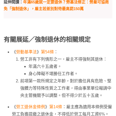
延伸閱讀：
年滿65歲就一定要退休？勞基法修正：勞雇可協商
免「強制退休」，雇主若差別對待最高罰150萬
有關展延／強制退休的相關規定
《
勞動基準法
》
第54條
：
勞工非有下列情形之一，雇主不得強制其退休：
年滿六十五歲者。
身心障礙不堪勝任工作者。
前項第一款所規定之年齡，對於擔任具有危險、堅
強體力等特殊性質之工作者，得由事業單位報請中
央主管機關予以調整。但不得少於五十五歲。
《
勞工退休金條例
》
第14條
：雇主應為適用本條例受僱
勞工負擔提繳之退休金，不得低於勞工每月工資6%。