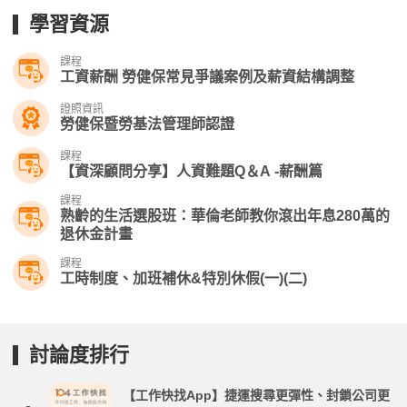
學習資源
課程
工資薪酬 勞健保常見爭議案例及薪資結構調整
證照資訊
勞健保暨勞基法管理師認證
課程
【資深顧問分享】人資難題Q＆A -薪酬篇
課程
熟齡的生活選股班：華倫老師教你滾出年息280萬的
退休金計畫
課程
工時制度、加班補休&特別休假(一)(二)
討論度排行
【工作快找App】捷運搜尋更彈性、封鎖公司更