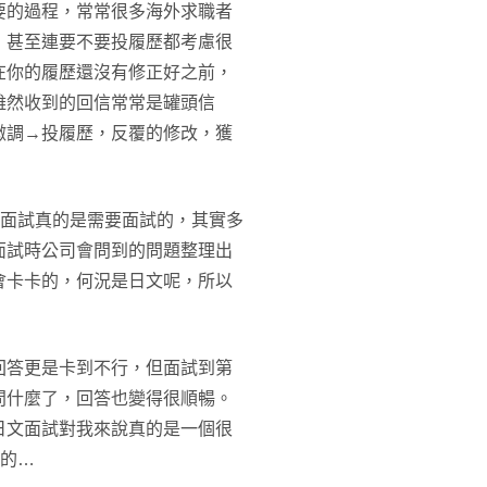
要的過程，常常很多海外求職者
，甚至連要不要投履歷都考慮很
在你的履歷還沒有修正好之前，
雖然收到的回信常常是罐頭信
微調→投履歷，反覆的修改，獲
，面試真的是需要面試的，其實多
面試時公司會問到的問題整理出
會卡卡的，何況是日文呢，所以
回答更是卡到不行，但面試到第
問什麼了，回答也變得很順暢。
日文面試對我來說真的是一個很
來的…