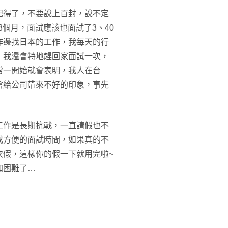
記得了，不要說上百封，說不定
3個月，面試應該也面試了3、40
作邊找日本的工作，我每天的行
，我還會特地趕回家面試一次，
常一開始就會表明，我人在台
會給公司帶來不好的印象，事先
工作是長期抗戰，一直請假也不
成方便的面試時間，如果真的不
次假，這樣你的假一下就用完啦~
加困難了…