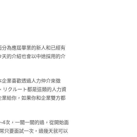
面分為應屆畢業的新人和已經有
今天的介紹也會以中途採用的介
本企業喜歡透過人力仲介來徵
n、リクルート都是這類的人力資
企業給你，如果你和企業雙方都
~4次，一關一關的過，從開始面
業通常只要面試一次，過幾天就可以