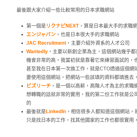
最後跟大家介紹一些比較常用的日本求職網站
第一個是
リクナビNEXT
，算是日本最大手的求職
エンジャパン
，也是日本很大手的求職網站
JAC Recruitment
，主要介紹外資系的人才公司
Wantedly
，主要以新創企業為主，這個網站幾乎都
機會非常的高，我當初就是靠著它來練習面試的，也用
甚至我在日本第一次換工作，就是CTO透過這個網
要使用這個網站，把網站一些該填的資料都填進去
ビズリーチ
，是一個以高薪，高階人才為主的求職
想轉職的話就非常的實用，我的第二份工作就是公司
的
最後就是
LinkedIn
，相信很多人都知道這個網站，就有
只是找日本的工作，找其他國家的工作也都很實用，大家