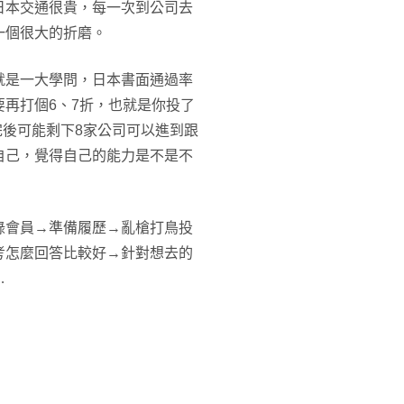
日本交通很貴，每一次到公司去
一個很大的折磨。
就是一大學問，日本書面通過率
要再打個6、7折，也就是你投了
完後可能剩下8家公司可以進到跟
自己，覺得自己的能力是不是不
錄會員→準備履歷→亂槍打鳥投
考怎麼回答比較好→針對想去的
…