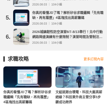
分析
2026.08.03 ｜ 104小編
你真的看懂JD了嗎？解析矽谷求職邏輯「先有職
5.
缺，再有履歷」4區塊找出高薪籌碼
2026.08.03 ｜ 104小編
2026城鎮韌性防空演習8/7-8/13舉行！北中行動
6.
網路降速演練有什麼限制？演習時間及管制注意
事項整理
2026.08.03 ｜ 104小編
求職攻略
更多訂閱內容
你真的看懂JD了嗎？解析矽谷求
文組就跟台積電、科技大廠高薪
職邏輯「先有職缺，再有履歷」
絕緣？科技業外商主管分享5步
4區塊找出高薪籌碼
驟成功跨界