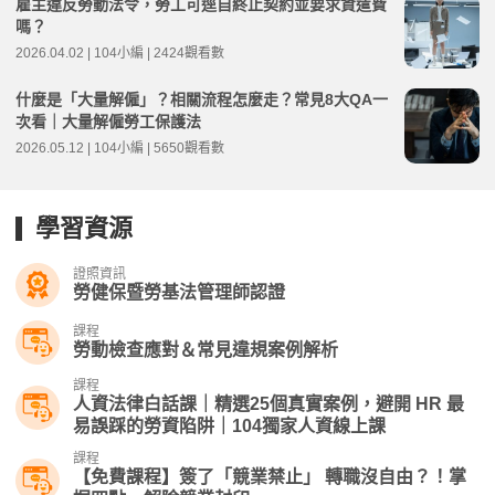
雇主違反勞動法令，勞工可逕自終止契約並要求資遣費
嗎？
2026.04.02 | 104小編 | 2424觀看數
什麼是「大量解僱」？相關流程怎麼走？常見8大QA一
次看｜大量解僱勞工保護法
2026.05.12 | 104小編 | 5650觀看數
學習資源
證照資訊
勞健保暨勞基法管理師認證
課程
勞動檢查應對＆常見違規案例解析
課程
人資法律白話課｜精選25個真實案例，避開 HR 最
易誤踩的勞資陷阱｜104獨家人資線上課
課程
【免費課程】簽了「競業禁止」 轉職沒自由？！掌