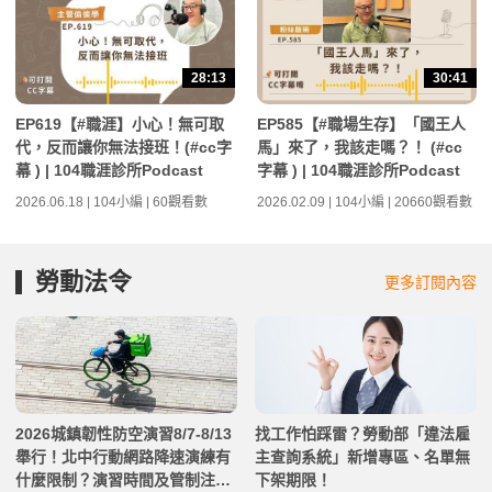
28:13
30:41
EP619【#職涯】小心！無可取
EP585【#職場生存】「國王人
代，反而讓你無法接班！(#cc字
馬」來了，我該走嗎？！ (#cc
幕 ) | 104職涯診所Podcast
字幕 ) | 104職涯診所Podcast
2026.06.18 | 104小編 | 60觀看數
2026.02.09 | 104小編 | 20660觀看數
勞動法令
更多訂閱內容
2026城鎮韌性防空演習8/7-8/13
找工作怕踩雷？勞動部「違法雇
舉行！北中行動網路降速演練有
主查詢系統」新增專區、名單無
什麼限制？演習時間及管制注意
下架期限！