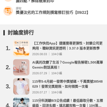
握四點，解除競業封印
課程
獎優汰劣的工作規則撰寫修訂技巧【09/22】
討論度排行
【工作快找App】捷運搜尋更彈性、封鎖公司更
1.
夠用、職缺資訊更透明｜3.37.0 版本更新教學
2026.08.03 ｜ 104小編
AI真的改變了生活？Google報告解密1,500萬筆
2.
Gemini對話真相！
2026.07.29 ｜ 104小編
115年5-6月統一發票中獎號碼，千萬獎號38548
3.
029！發票兌獎期限、如何領獎一次看
2026.07.27 ｜ 104小編
115分科測驗8/3公告成績！最低錄取分數、五標
4.
級距、回流名額、填志願攻略一次看｜104落點