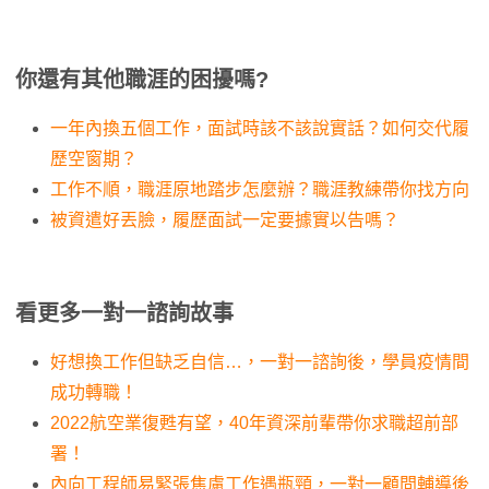
你還有其他職涯的困擾嗎?
一年內換五個工作，面試時該不該說實話？如何交代履
歷空窗期？
工作不順，職涯原地踏步怎麼辦？職涯教練帶你找方向
被資遣好丟臉，履歷面試一定要據實以告嗎？
看更多一對一諮詢故事
好想換工作但缺乏自信…，一對一諮詢後，學員疫情間
成功轉職！
2022航空業復甦有望，40年資深前輩帶你求職超前部
署！
內向工程師易緊張焦慮工作遇瓶頸，一對一顧問輔導後