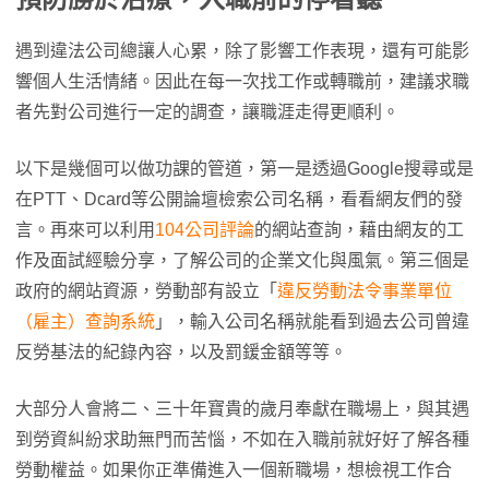
遇到違法公司總讓人心累，除了影響工作表現，還有可能影
響個人生活情緒。因此在每一次找工作或轉職前，建議求職
者先對公司進行一定的調查，讓職涯走得更順利。
以下是幾個可以做功課的管道，第一是透過Google搜尋或是
在PTT、Dcard等公開論壇檢索公司名稱，看看網友們的發
言。再來可以利用
104公司評論
的網站查詢，藉由網友的工
作及面試經驗分享，了解公司的企業文化與風氣。第三個是
政府的網站資源，勞動部有設立「
違反勞動法令事業單位
（雇主）查詢系統
」，輸入公司名稱就能看到過去公司曾違
反勞基法的紀錄內容，以及罰鍰金額等等。
大部分人會將二、三十年寶貴的歲月奉獻在職場上，與其遇
到勞資糾紛求助無門而苦惱，不如在入職前就好好了解各種
勞動權益。如果你正準備進入一個新職場，想檢視工作合