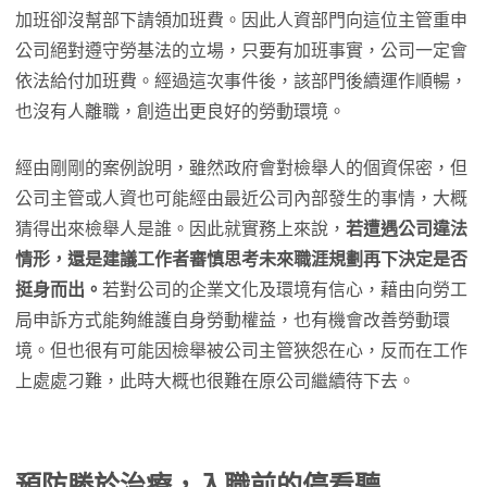
加班卻沒幫部下請領加班費。因此人資部門向這位主管重申
公司絕對遵守勞基法的立場，只要有加班事實，公司一定會
依法給付加班費。經過這次事件後，該部門後續運作順暢，
也沒有人離職，創造出更良好的勞動環境。
經由剛剛的案例說明，雖然政府會對檢舉人的個資保密，但
公司主管或人資也可能經由最近公司內部發生的事情，大概
猜得出來檢舉人是誰。因此就實務上來說，
若遭遇公司違法
情形，還是建議工作者審慎思考未來職涯規劃再下決定是否
挺身而出。
若對公司的企業文化及環境有信心，藉由向勞工
局申訴方式能夠維護自身勞動權益，也有機會改善勞動環
境。但也很有可能因檢舉被公司主管狹怨在心，反而在工作
上處處刁難，此時大概也很難在原公司繼續待下去。
預防勝於治療，入職前的停看聽