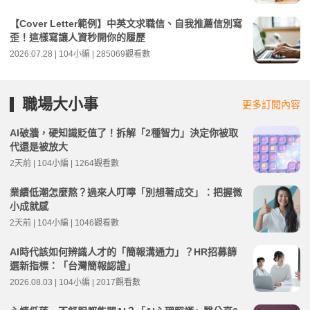
【Cover Letter範例】中英文求職信、自我推薦信別寫
歪！這樣寫讓人資秒開你的履歷
2026.07.28 | 104小編 | 285069觀看數
職場大小事
更多訂閱內容
AI破牆，硬知識貶值了！拆解「2種智力」決定你被取
代還是被放大
2天前 | 104小編 | 1264觀看數
業績低潮怎麼熬？過來人叮嚀「別想著成交」：把握微
小成就感
2天前 | 104小編 | 1046觀看數
AI時代該如何辨識人才的「簡報溝通力」？HR招募篩
選新指標：「台灣簡報認證」
2026.08.03 | 104小編 | 2017觀看數