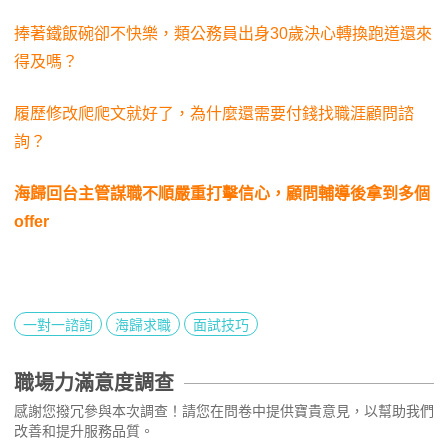
捧著鐵飯碗卻不快樂，類公務員出身30歲決心轉換跑道還來
得及嗎？
履歷修改爬爬文就好了，為什麼還需要付錢找職涯顧問諮
詢？
海歸回台主管謀職不順嚴重打擊信心，顧問輔導後拿到多個
offer
一對一諮詢
海歸求職
面試技巧
職場力滿意度調查
感謝您撥冗參與本次調查！請您在問卷中提供寶貴意見，以幫助我們
改善和提升服務品質。