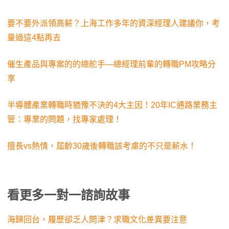
要不要外派領高薪？上海工作多年的資深經理人建議你，考
量過這4點再去
催生產品與專案的的總舵手—總經理前輩的轉職PM攻略分
享
半導體產業轉職時猶豫不決的4大主因！20年IC通路業務主
管：專業的問題，找專家處理！
擅長vs熱情，屆齡30歲後轉職該考慮的不只是薪水！
看更多一對一諮詢故事
海
歸回台，履歷卻乏人問津？求職文化差異要注意