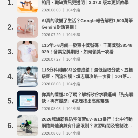
1.
夠用、職缺資訊更透明｜3.37.0 版本更新教學
2026.08.03 ｜ 104小編
AI真的改變了生活？Google報告解密1,500萬筆
2.
Gemini對話真相！
2026.07.29 ｜ 104小編
115年5-6月統一發票中獎號碼，千萬獎號38548
3.
029！發票兌獎期限、如何領獎一次看
2026.07.27 ｜ 104小編
115分科測驗8/3公告成績！最低錄取分數、五標
4.
級距、回流名額、填志願攻略一次看｜104落點
分析
2026.08.03 ｜ 104小編
你真的看懂JD了嗎？解析矽谷求職邏輯「先有職
5.
缺，再有履歷」4區塊找出高薪籌碼
2026.08.03 ｜ 104小編
2026城鎮韌性防空演習8/7-8/13舉行！北中行動
6.
網路降速演練有什麼限制？演習時間及管制注意
事項整理
2026.08.03 ｜ 104小編