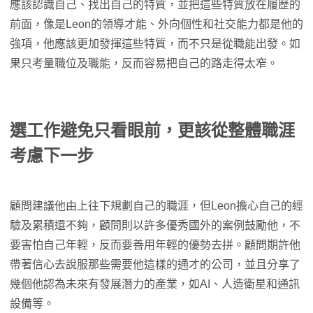
應該認識自己、找出自己的特質，並把這些特質放在履歷的
前面，像是Leon的領導才能、外向個性和社交能力都是他的
強項，他應該更加發揮這些特質，而不只是從職能出發。如
果只考量職位及職能，反而容易把自己的路走得太窄。
選工作避免只看眼前，更該從整體職涯
考慮下一步
顧問建議他由上往下規劃自己的職涯，但Leon擔心自己的經
驗及累積還不夠，顧問則以許多優秀國外的案例鼓勵他，不
要害怕自己年輕，反而要善用年輕的優勢去拼。顧問期許他
帶著信心去說服那些需要他這樣的通才的公司，並且分享了
幾個他認為未來有發展潛力的產業，如AI、人造衛星和通訊
設備等。