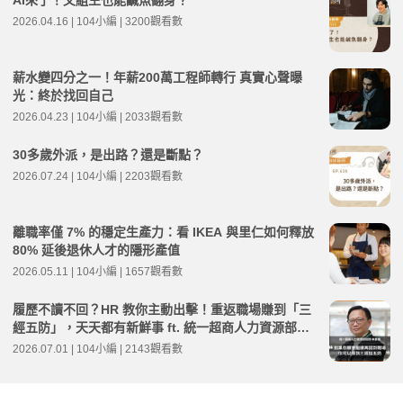
AI來了！文組生也能鹹魚翻身？
2026.04.16 | 104小編 | 3200觀看數
薪水變四分之一！年薪200萬工程師轉行 真實心聲曝
光：終於找回自己
2026.04.23 | 104小編 | 2033觀看數
30多歲外派，是出路？還是斷點？
2026.07.24 | 104小編 | 2203觀看數
離職率僅 7% 的穩定生產力：看 IKEA 與里仁如何釋放
80% 延後退休人才的隱形產值
2026.05.11 | 104小編 | 1657觀看數
履歷不讀不回？HR 教你主動出擊！重返職場賺到「三
經五防」，天天都有新鮮事 ft. 統一超商人力資源部經
理 林宸碩 | 高年級不打烊 x 用 AI 點亮第二人生 EP279
2026.07.01 | 104小編 | 2143觀看數