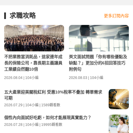
求職攻略
更多訂閱內容
不把業務當消耗品，這家連年成
英文面試問題「你有哪些優點及
長的保險公司，靠長期主義讓員
缺點？」更加分的6招回答技巧
工業績自然翻10倍
附例句
2026.08.04 | 104小編
2026.08.03 | 104小編
五大產業迎美關稅紅利 受惠10%稅率不疊加 轉單需求
可期
2026.07.29 | 104小編 | 1589觀看數
個性內向面試好吃虧，如何才能展現真實能力？
2026.07.28 | 104小編 | 19995觀看數