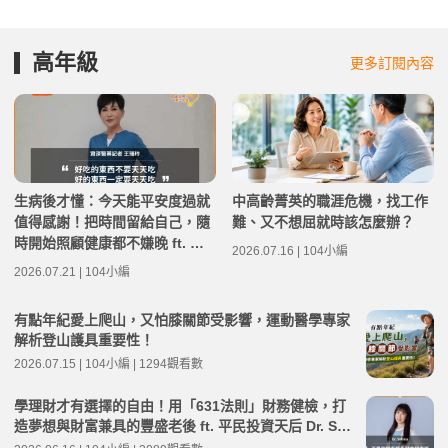
高年級
更多訂閱內容
生病後才懂：今天能平安度過就
中高齡菁英的職涯危機，找工作
值得感謝！把時間留給自己，隨
難、又不想屈就時該怎麼辦？
時開始照顧健康都不嫌晚 ft. 資
2026.07.16 | 104小編
深醫藥記者王瑞玲 | 高年級不打
2026.07.21 | 104小編
烊 x 用 AI 點亮第二人生 EP282
有點年紀愛上爬山，又怕膝關節受影響，運動醫學專家
解析登山護具重要性！
2026.07.15 | 104小編 | 1294觀看數
學理財才有選擇的自由！用「631法則」財務健檢，打
造夢想與財富兼具的豐盛老後 ft. 平民投資天后 Dr. Sel
ena | 高年級不打烊 x 用 AI 點亮第二人生 EP277