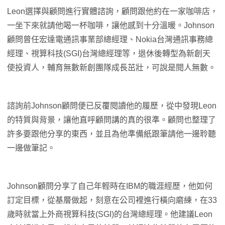
Leon選擇與顧問進行實體諮詢，顧問跟他約在一家咖啡店，
一坐下來就請他喝一杯咖啡，讓他感到十分溫暖。Johnson
顧問曾任宏達電通訊事業部總經理、Nokia台灣通訊事務總
經理、視算科技(SGI)台灣總經理等，退休後轉型為新創天
使投資人，輔育無數新創團隊成長茁壯，可說是閱人無數。
諮詢前Johnson顧問便已反覆閱讀他的履歷，從中發現Leon
的特質與背景，讓他直呼顧問講的真的很準。顧問也整理了
許多要跟他分享的東西，並且為他準備紙跟筆請他一邊聆聽
一邊做筆記。
Johnson顧問分享了自己年輕時在IBM的職涯經歷，他如何
訂定目標，從基層做起，刻意在公司裡進行橫向磨練，在33
歲時就當上外商視算科技(SGI)的台灣總經理。他建議Leon