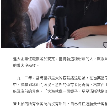
進大企業任職就等於安定，抱持著這種想法的人，就跟
的乘客沒兩樣。
一九一二年，當時世界最大的客輪鐵達尼號，在從英國
中，撞擊到冰山而沉沒。意外的倖存者阿奇博‧格雷西上校（Arc
船沉沒前的景象，「大海就像一面鏡子，星星清晰地倒
登上船的所有乘客萬萬沒有想到，自己會在這艘豪華客