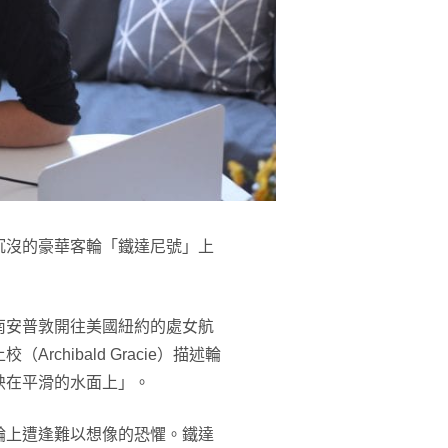
沉沒的豪華客輪「鐵達尼號」上
南安普敦開往美國紐約的處女航
hibald Gracie）描述輪
映在平滑的水面上」。
輪上遭逢難以想像的恐懼。鐵達