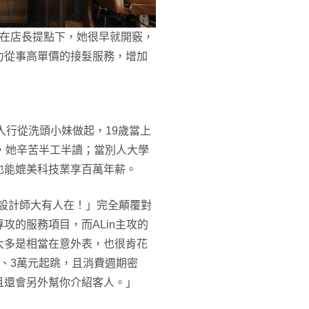
師，在店長提點下，她很早就開竅，
力從事高單價的接髮服務，增加
就入行從洗頭小妹做起，19歲當上
，她辛苦半工半讀；當別人大學
也能媲美科技業享百萬年薪。
高的設計師大有人在！」完全顛覆對
攻的服務項目，而ALin主攻的
大多是相當在意外表，也很肯花
、3萬元起跳，且消費週期密
且還會另外幫你介紹客人。」