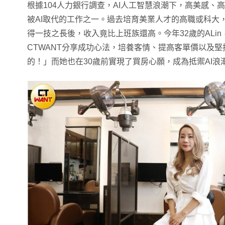
根據104人力銀行調查，AI人工智慧浪潮下，高美感、
被AI取代的工作之一。過去培育美業人才的高職或科大
得一技之長後，收入竟比上班族還高。今年32歲的ALi
CTWANT分享成功心法，培養客情、提高客單價以及
的！」而她也在30歲前實現了買房心願，成為抵禦AI浪