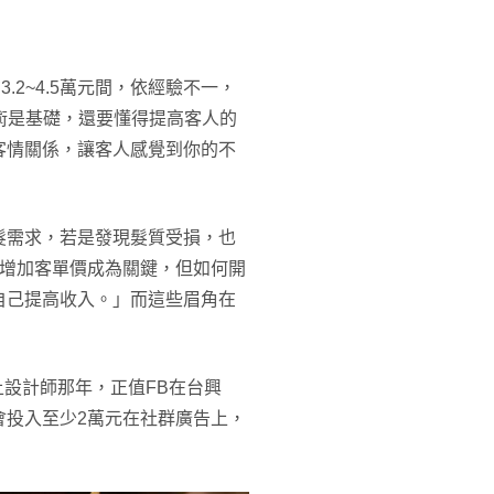
.2~4.5萬元間，依經驗不一，
技術是基礎，還要懂得提高客人的
客情關係，讓客人感覺到你的不
髮需求，若是發現髮質受損，也
，增加客單價成為關鍵，但如何開
自己提高收入。」而這些眉角在
當上設計師那年，正值FB在台興
會投入至少2萬元在社群廣告上，