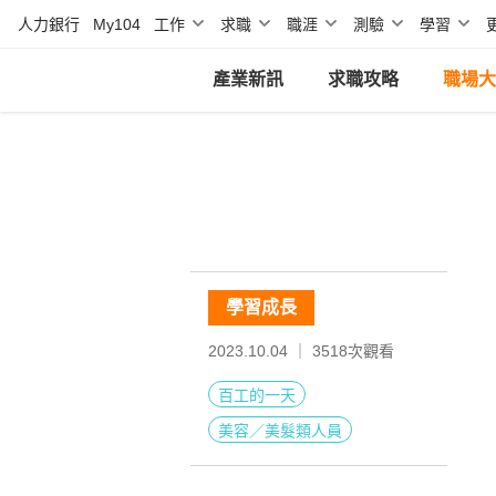
人力銀行
My104
工作
求職
職涯
測驗
學習
產業新訊
求職攻略
職場大
學習成長
2023.10.04 ｜
3518
次觀看
百工的一天
美容／美髮類人員