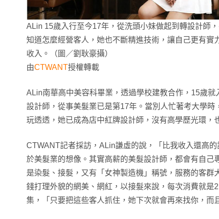
ALin 15歲入行至今17年，從洗頭小妹做起到轉設計
知道怎麼經營客人，她也不斷精進技術，讓自己更有實
收入。（圖／劉耿豪攝）
由
CTWANT
授權轉載
ALin南華高中美容科畢業，透過學校建教合作，15歲
設計師，從事美髮業已是第17年。當別人忙著考大學時
玩透透，她已成為店中紅牌設計師，沒有高學歷光環，
CTWANT記者採訪，ALin謙虛的說，「比我收入還
於美髮業的想像。其實高薪的美髮設計師，都會有自己專
是染髮、接髮，又有「女神製造機」稱號，服務的客群
錢打理外貌的網美、網紅，以接髮來說，每次消費就是2
集，「只要把這些客人抓住，她下次就會再來找你，而