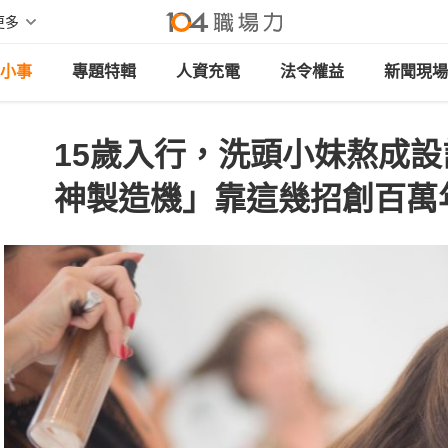
更多
小事
專題特輯
人資充電
法令權益
新聞現場
15歲入行，洗頭小妹熬成
神製造機」靠這幾招創百萬