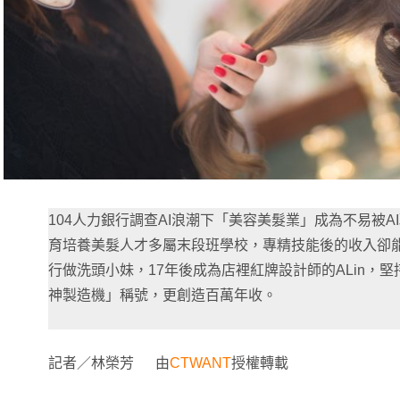
104人力銀行調查AI浪潮下「美容美髮業」成為不易被
育培養美髮人才多屬末段班學校，專精技能後的收入卻能
行做洗頭小妹，17年後成為店裡紅牌設計師的ALin，
神製造機」稱號，更創造百萬年收。
記者／林榮芳 由
CTWANT
授權轉載