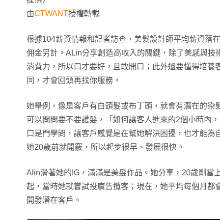
由
CTWANT
授權轉載
根據104薪資情報和記者訪查，美髮設計師平均薪資落在3
佣金另計。ALin分享創造高收入的關鍵，除了美感與
消費力，所以口才要好，且敢開口；此外還要懂得培養
同，才會回頭再找你服務。
她舉例，像是客戶有白頭髮或布丁頭，就會有潛在的染
可以問問要不要護髮，「如何讓客人進來的2個小時內
口是門學問，讓客戶感覺是在幫她解決困擾，也才能為
她20歲前就開竅，所以起步很早、發展很快。
Alin滑著她的IG，滿滿是美髮作品。她分享，20歲剛
起，當時她就嘗試投廣告攬客；現在，她平均每個月都
開發潛在客戶。