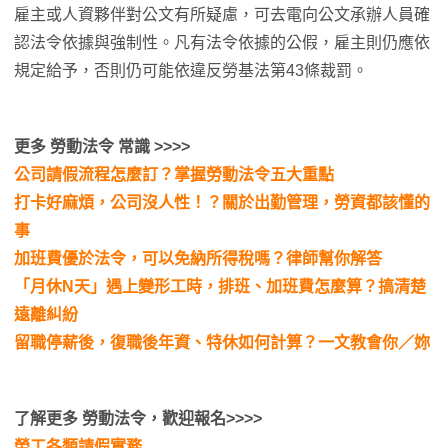
雇主或人資夥伴對公文有所疑慮，可去電向公文承辦人員確
認法令依據與強制性。凡有法令依據的公假，雇主則仍應依
規定給予，否則仍可能依違反勞基法第43條裁罰。
更多 勞動法令 常識 >>>>
公司請假流程怎麼訂？掌握勞動法令五大重點
打卡好麻煩，公司沒人性！？關於出勤管理，勞資都該懂的
事
加班費優於法令，可以免納所得稅嗎？律師幫你解答
「月休N天」遇上變形工時，排班、加班費怎麼算？搞清楚
遠離糾紛
留職停薪後，復職後年資、特休如何計算？一文教會你／妳
了解更多 勞動法令，歡迎報名>>>>
勞工各類請假實務