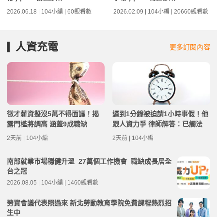
2026.06.18 | 104小編 | 60觀看數
2026.02.09 | 104小編 | 20660觀看數
人資充電
更多訂閱內容
徵才薪資擬沒5萬不得面議！揭
遲到1分鐘被迫請1小時事假！他
露門檻將調高 涵蓋9成職缺
跟人資力爭 律師解答：已觸法
2天前 | 104小編
2天前 | 104小編
南部就業市場穩健升溫 27萬個工作機會 職缺成長居全
台之冠
2026.08.05 | 104小編 | 1460觀看數
勞資會議代表照過來 新北勞動教育學院免費課程熱烈招
生中