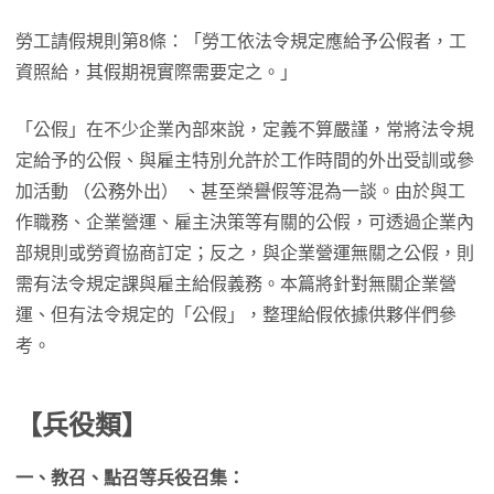
勞工請假規則第8條：「勞工依法令規定應給予公假者，工
資照給，其假期視實際需要定之。」
「公假」在不少企業內部來說，定義不算嚴謹，常將法令規
定給予的公假、與雇主特別允許於工作時間的外出受訓或參
加活動 （公務外出） 、甚至榮譽假等混為一談。由於與工
作職務、企業營運、雇主決策等有關的公假，可透過企業內
部規則或勞資協商訂定；反之，與企業營運無關之公假，則
需有法令規定課與雇主給假義務。本篇將針對無關企業營
運、但有法令規定的「公假」，整理給假依據供夥伴們參
考。
【兵役類】
一、教召、點召等兵役召集：