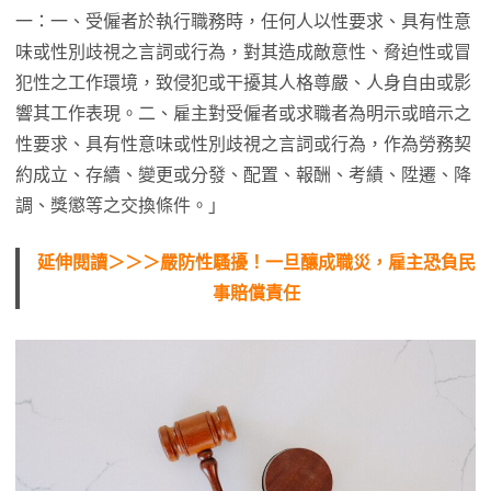
一：一、受僱者於執行職務時，任何人以性要求、具有性意
味或性別歧視之言詞或行為，對其造成敵意性、脅迫性或冒
犯性之工作環境，致侵犯或干擾其人格尊嚴、人身自由或影
響其工作表現。二、雇主對受僱者或求職者為明示或暗示之
性要求、具有性意味或性別歧視之言詞或行為，作為勞務契
約成立、存續、變更或分發、配置、報酬、考績、陞遷、降
調、獎懲等之交換條件。」
延伸閱讀＞＞＞嚴防性騷擾！一旦釀成職災，雇主恐負民
事賠償責任