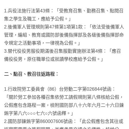
1.兵役法施行法第43條：「受教育召集、勤務召集、點閱召
集之學生及職工，應給予公假。」
2.後備軍人管理規則第47條第1項第1款：「依法受後備軍人
管理，編組、教育或國防部後備指揮部及各級後備指揮部命
令規定之活動事項，一律視為公假。」
3.替代役役男服役期滿後召集服勤實施辦法第4條：「應召
備役役男，原任職單位或就讀學校應給予公假。」
二、點召、教召往返路程：
1.行政院勞工委員會（86）台勞動二字第026844號函：
「關於勞工參加各種召集依勞工請假規則第八條核給公假，
公假應包含路程一案，檢附國防部八十六年六月二十六日鍊
銪字第八六○○○七六○六號函釋。」
2.國防部鍊銪字第860007606號函：「此公假應包含其往或