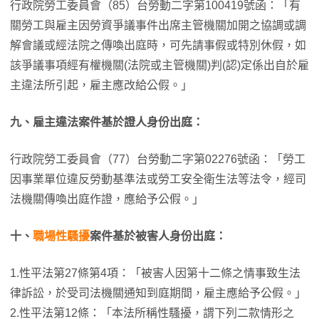
行政院勞工委員會（85）台勞動二字第100419號函：「有
關勞工與雇主因勞資爭議事件出席主管機關加開之協調或調
解會議或經法院之傳喚出庭時，可先請事假或特別休假，如
該爭議事項經有權機關(法院或主管機關)判(認)定係出自於雇
主違法所引起，雇主應改給公假。」
九、雇主違法案件基於證人身份出庭：
行政院勞工委員會（77）台勞動二字第02276號函：「勞工
因事業單位違反勞動基準法或勞工安全衛生法等法令，經司
法機關傳喚出庭作證，應給予公假。」
十、
職場性騷擾
案件基於被害人身份出庭：
1.性平法第27條第4項：「被害人因第十二條之情事致生法
律訴訟，於受司法機關通知到庭期間，雇主應給予公假。」
2.性平法第12條：「本法所稱性騷擾，謂下列二款情形之