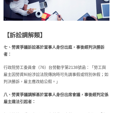
【訴訟調解類】
七、勞資爭議訴訟基於當事人身份出庭，事後經判決勝訴
者：
行政院勞工委員會（76）台勞動字第2138號函：「勞工與
雇主因勞資糾紛涉訟法院傳詢時可先請事假或特別休假；如
判決勝訴，雇主應改給公假。」
八、勞資爭議調解基於當事人身份出席會議，事後經判定係
雇主違法引起者：