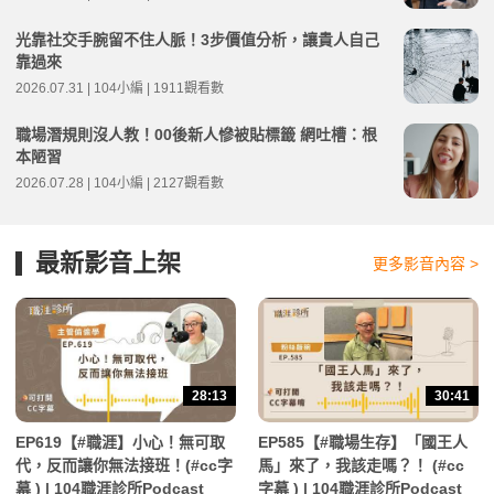
光靠社交手腕留不住人脈！3步價值分析，讓貴人自己
靠過來
2026.07.31 | 104小編 | 1911觀看數
職場潛規則沒人教！00後新人慘被貼標籤 網吐槽：根
本陋習
2026.07.28 | 104小編 | 2127觀看數
最新影音上架
更多影音內容 >
28:13
30:41
EP619【#職涯】小心！無可取
EP585【#職場生存】「國王人
代，反而讓你無法接班！(#cc字
馬」來了，我該走嗎？！ (#cc
幕 ) | 104職涯診所Podcast
字幕 ) | 104職涯診所Podcast