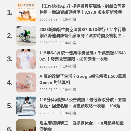
【工作快找App】捷運搜尋更彈性、封鎖公司更
1.
夠用、職缺資訊更透明｜3.37.0 版本更新教學
2026.08.03 ｜ 104小編
2026城鎮韌性防空演習8/7-8/13舉行！北中行動
2.
網路降速演練有什麼限制？演習時間及管制注意
事項整理
2026.08.03 ｜ 104小編
115年5-6月統一發票中獎號碼，千萬獎號38548
3.
029！發票兌獎期限、如何領獎一次看
2026.07.27 ｜ 104小編
AI真的改變了生活？Google報告解密1,500萬筆
4.
Gemini對話真相！
2026.07.29 ｜ 104小編
115分科測驗8/3公告成績！最低錄取分數、五標
5.
級距、回流名額、填志願攻略一次看｜104落點
分析
2026.08.03 ｜ 104小編
雇主若拒絕勞工「自提退休金」，8月起將加徵
6.
滯納金