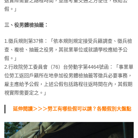
返實際需要之路程時間，並應考量交通之方便性，核給公
假。」
三、役男體檢抽籤：
1.徵兵規則第37條：「依本規則規定接受兵籍調查、徵兵檢
查、複檢、抽籤之役男，其就業單位或就讀學校應給予公
假。」
2.行政院勞工委員會（76）台勞動字第4464號函：「事業單
位勞工返回戶籍所在地參加役男體檢抽籤等徵兵必要事務，
雇主應給予公假，上述公假包括路程往返時間在內，其假期
視實際需要定之。」
延伸閱讀＞＞＞勞工有哪些假可以請？各類假別大盤點