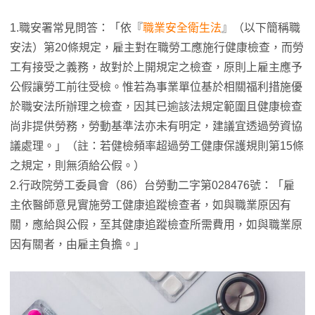
1.職安署常見問答：「依『
職業安全衛生法
』（以下簡稱職
安法）第20條規定，雇主對在職勞工應施行健康檢查，而勞
工有接受之義務，故對於上開規定之檢查，原則上雇主應予
公假讓勞工前往受檢。惟若為事業單位基於相關福利措施優
於職安法所辦理之檢查，因其已逾該法規定範圍且健康檢查
尚非提供勞務，勞動基準法亦未有明定，建議宜透過勞資協
議處理。」（註：若健檢頻率超過勞工健康保護規則第15條
之規定，則無須給公假。）
2.行政院勞工委員會（86）台勞動二字第028476號：「雇
主依醫師意見實施勞工健康追蹤檢查者，如與職業原因有
關，應給與公假，至其健康追蹤檢查所需費用，如與職業原
因有關者，由雇主負擔。」