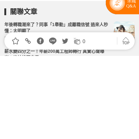
關聯文章
年後轉職潮來了？同事「1舉動」成離職信號 過來人秒
懂：太明顯了
2026.03.03 | 104小編 | 3871觀看數
0
薪水變四分之一！年薪200萬工程師轉行 真實心聲曝
光：終於找回自己
2026.04.23 | 104小編 | 2028觀看數
出社會學歷不重要？私大女轉戰科技業心碎 網搖頭：低
學歷才說沒用
2026.07.28 | 104小編 | 1997觀看數
崑大時尚系陳文貴跨界實戰力敲開職涯大門 工廠技術員
解鎖設計新人生
2026.06.09 | 104小編 | 1614觀看數
他休假手滑誤按主管訊息超崩潰 過來人教高EQ回應方
式