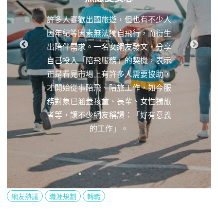
許多人喜歡出國旅遊，但也有不少人
因年紀等因素無法獨自飛行，而衍生
出陪伴需求。一名女網友發文，分享
自己投入「陪飛服務」的契機，表示
正是看見市場上有許多人需要協助，
才開始從事陪飛、陪旅工作，如今服
務對象已涵蓋孩童、長輩、女性獨旅
者等，讓不少網友稱讚：「好有意義
的工作」。
網友熱議
職涯規劃
轉職