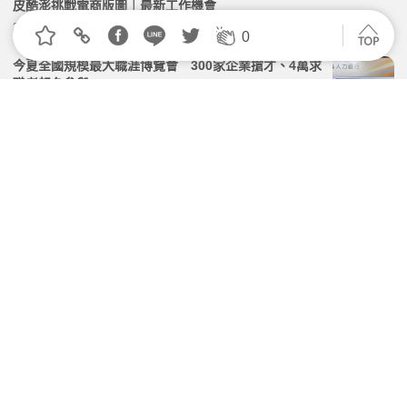
皮酷澎挑戰電商版圖｜最新工作機會
2026.07.15 | 104小編 | 2724觀看數
0
今夏全國規模最大職涯博覽會 300家企業搶才、4萬求
職者報名參與
2026.07.04 | 104小編 | 2013觀看數
超商破1.6萬店！2025台灣連鎖加盟產業圖解排行：4大
業態展店趨勢
2026.06.17 | 104小編 | 2262觀看數
【工作快找App】捷運搜尋更彈性、封鎖公司更夠用、
職缺資訊更透明｜3.37.0 版本更新教學
2026.08.03 | 104小編 | 7144觀看數
【104 talks】從交辦到關心不踩線：新職安法下的跨
世代主管溝通學 | 7/14 免費直播
2026.06.29 | 104小編 | 1744觀看數
學習資源