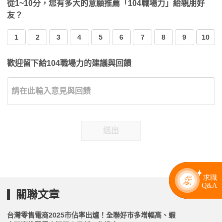
從1~10分，您有多大的意願推薦「104職場力」給親朋好
友？
1
2
3
4
5
6
7
8
9
10
歡迎留下給104職場力的建議與回饋
送出
關聯文章
台灣零售電商2025市佔率出爐！全聯好市多增幅高、蝦