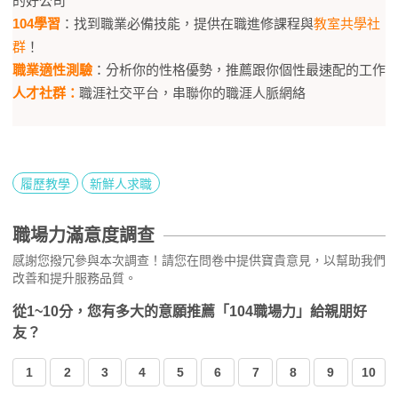
的好公司
104學習
：找到職業必備技能，提供在職進修課程與
教室共學社
群
！
職業適性測驗
：分析你的性格優勢，推薦跟你個性最速配的工作
人才社群：
職涯社交平台，串聯你的職涯人脈網絡
履歷教學
新鮮人求職
職場力滿意度調查
感謝您撥冗參與本次調查！請您在問卷中提供寶貴意見，以幫助我們
改善和提升服務品質。
從1~10分，您有多大的意願推薦「104職場力」給親朋好
友？
1
2
3
4
5
6
7
8
9
10