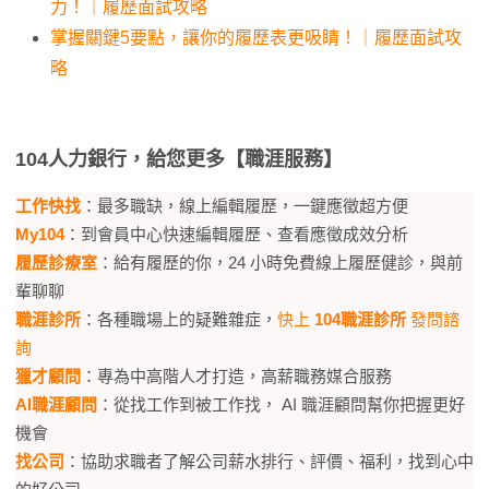
力！｜履歷面試攻略
掌握關鍵5要點，讓你的履歷表更吸睛！｜履歷面試攻
略
104人力銀行，給您更多【職涯服務】
工作快找
：最多職缺，線上編輯履歷，一鍵應徵超方便
My104
：到會員中心快速編輯履歷、查看應徵成效分析
履歷診療室
：給有履歷的你，24 小時免費線上履歷健診，與前
輩聊聊
職涯診所
：各種職場上的疑難雜症，
快上
104職涯診所
發問諮
詢
獵才顧問
：專為中高階人才打造，高薪職務媒合服務
AI職涯顧問
：從找工作到被工作找，​ AI 職涯顧問幫你把握更好
機會​
找公司
：協助求職者了解公司薪水排行、評價、福利，找到心中