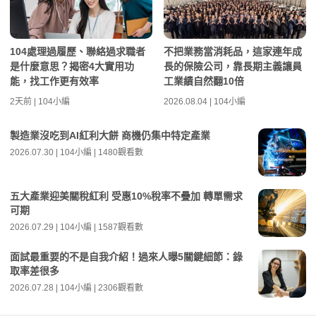
104處理過履歷、聯絡過求職者
不把業務當消耗品，這家連年成
是什麼意思？揭密4大實用功
長的保險公司，靠長期主義讓員
能，找工作更有效率
工業績自然翻10倍
2天前 | 104小編
2026.08.04 | 104小編
製造業沒吃到AI紅利大餅 商機仍集中特定產業
2026.07.30 | 104小編 | 1480觀看數
五大產業迎美關稅紅利 受惠10%稅率不疊加 轉單需求
可期
2026.07.29 | 104小編 | 1587觀看數
面試最重要的不是自我介紹！過來人曝5關鍵細節：錄
取率差很多
2026.07.28 | 104小編 | 2306觀看數