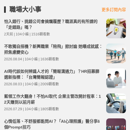
職場大小事
更多訂閱內容
怕入錯行、挑錯公司會搞爛履歷？職涯真的有所謂的
「走錯路」嗎？
2天前 | 104小編 | 1516觀看數
不敢獨自搭機？新興職業「陪飛」掀討論 她曝成就感：
把焦慮變安心
2026.08.04 | 104小編 | 1636觀看數
AI時代該如何辨識人才的「簡報溝通力」？HR招募篩
選新指標：「台灣簡報認證」
2026.08.03 | 104小編 | 2009觀看數
藍領工作大翻身！不怕AI取代 企業主管改開計程車：1
2天賺到以前月薪
2026.07.29 | 104小編 | 1805觀看數
心情低落、不舒服都能問AI？「AI心理照護」醫分享6
個Prompt技巧