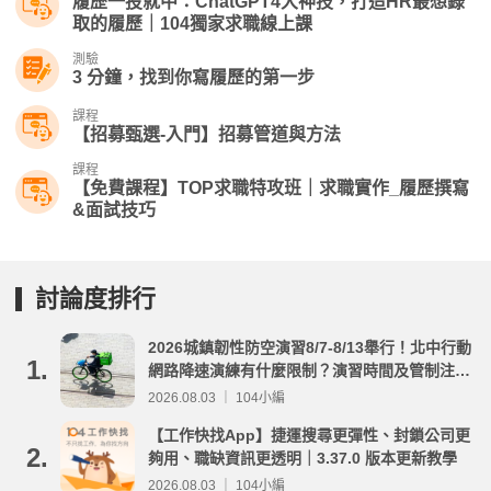
履歷一投就中：ChatGPT4大神技，打造HR最想錄
取的履歷｜104獨家求職線上課
測驗
3 分鐘，找到你寫履歷的第一步
課程
【招募甄選-入門】招募管道與方法
課程
【免費課程】TOP求職特攻班｜求職實作_履歷撰寫
&面試技巧
討論度排行
2026城鎮韌性防空演習8/7-8/13舉行！北中行動
1.
網路降速演練有什麼限制？演習時間及管制注意
事項整理
2026.08.03 ｜ 104小編
【工作快找App】捷運搜尋更彈性、封鎖公司更
2.
夠用、職缺資訊更透明｜3.37.0 版本更新教學
2026.08.03 ｜ 104小編