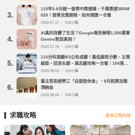
115年5-6月統一發票中獎號碼，千萬獎號38548
3.
029！發票兌獎期限、如何領獎一次看
2026.07.27 ｜ 104小編
AI真的改變了生活？Google報告解密1,500萬筆
4.
Gemini對話真相！
2026.07.29 ｜ 104小編
115分科測驗8/3公告成績！最低錄取分數、五標
5.
級距、回流名額、填志願攻略一次看｜104落點
分析
2026.08.03 ｜ 104小編
雇主若拒絕勞工「自提退休金」，8月起將加徵
6.
滯納金
2026.08.04 ｜ 104小編
求職攻略
更多訂閱內容