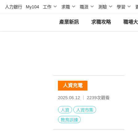
人力銀行
My104
工作
求職
職涯
測驗
學習
產業新訊
求職攻略
職場大
人資充電
2025.06.12 ｜
2239
次觀看
人資
人資市集
教育訓練