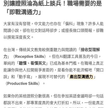
別讓證照淪為紙上談兵！職場需要的是
「即戰溝通力」
大家有沒有發現，中文能力也存在「偏科」現象？許多人能
閱讀小說，卻在社交對話時卻步；或擅長做口頭簡報，卻難
以撰寫深度長文。
在台灣，傳統英文教育較側重聽力與閱讀的「
接收型理解
力
」（
Receptive Skills
）。但在AI翻譯工具普及的今日，
單純的「
聽懂、看懂英文
」已成為基本門檻。在職場上真正
能讓你與他人拉開競爭差距的，是看你能不能流暢地「開口
說」和「動手寫」，展現不可替代的「
產出型溝通力
」
（
Productive Skills
）。
如果你的英檢證照分數很高，但在參加英語會議時卻一句話
都說不出來，那專業度真的會大打折扣。所以，一份能真正