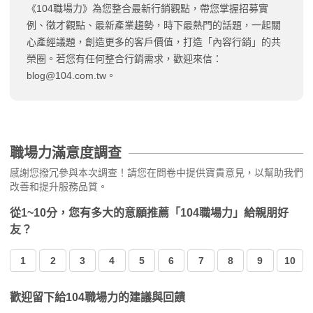
《104職場力》為您整合最新行銷觀點，帶您掌握招募實
例、徵才觀點、最新產業趨勢，時下最熱門的話題，一起關
心產經議題，創造更多的客戶價值，打造「內容行銷」的共
榮圈。若您有任何整合行銷需求，歡迎來信：
blog@104.com.tw
。
職場力滿意度調查
感謝您撥冗參與本次調查！請您在問卷中提供寶貴意見，以幫助我們
改善和提升服務品質。
從1~10分，您有多大的意願推薦「104職場力」給親朋好
友？
1
2
3
4
5
6
7
8
9
10
歡迎留下給104職場力的建議與回饋