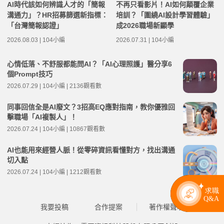
AI時代該如何辨識人才的「簡報
不再只看影片！AI如何顛覆企業
溝通力」？HR招募篩選新指標：
培訓？「圍繞AI設計學習體驗」
「台灣簡報認證」
成2026職場新顯學
2026.08.03 | 104小編
2026.07.31 | 104小編
心情低落、不舒服都能問AI？「AI心理照護」醫分享6
個Prompt技巧
2026.07.29 | 104小編 | 2136觀看數
同事回信全是AI廢文？3招高EQ應對指南，教你優雅回
擊職場「AI複製人」！
2026.07.24 | 104小編 | 10867觀看數
AI也能用來經營人脈！從零碎資訊看懂對方，找出溝通
切入點
2026.07.24 | 104小編 | 1212觀看數
我要投稿
合作提案
著作權聲明