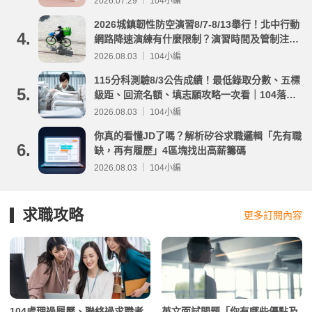
2026.07.29 ｜ 104小編
2026城鎮韌性防空演習8/7-8/13舉行！北中行動
4.
網路降速演練有什麼限制？演習時間及管制注意
事項整理
2026.08.03 ｜ 104小編
115分科測驗8/3公告成績！最低錄取分數、五標
5.
級距、回流名額、填志願攻略一次看｜104落點
分析
2026.08.03 ｜ 104小編
你真的看懂JD了嗎？解析矽谷求職邏輯「先有職
6.
缺，再有履歷」4區塊找出高薪籌碼
2026.08.03 ｜ 104小編
求職攻略
更多訂閱內容
104處理過履歷、聯絡過求職者
英文面試問題「你有哪些優點及