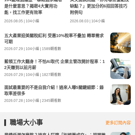
是什麼意思？揭密4大實用功
缺點？」更加分的6招回答技巧
能，找工作更有效率
附例句
2026.08.05 | 104小編
2026.08.03 | 104小編
五大產業迎美關稅紅利 受惠10%稅率不疊加 轉單需求
可期
2026.07.29 | 104小編 | 1589觀看數
藍領工作大翻身！不怕AI取代 企業主管改開計程車：1
2天賺到以前月薪
2026.07.29 | 104小編 | 1827觀看數
面試最重要的不是自我介紹！過來人曝5關鍵細節：錄
取率差很多
2026.07.28 | 104小編 | 2345觀看數
職場大小事
更多訂閱內容