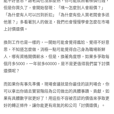
能不好意思，跟老闆也沒那麼熟，你可能就照著標價付錢，
但是你買久了，會開始發現：「咦～怎麼別人會殺價？」
「為什麼有人可以凹到折扣」「為什麼有些人買老闆會多送
他蔥？」多看著別人的做法，我們也會慢慢學會怎麼在市場
上討價還價。
換到工作也是一樣的，一開始可能會覺得尷尬、覺得不好意
思，不知道怎麼做，消極一點可能覺得自己身為職場新鮮
人，哪有資格開價薪水，但是，換著角度想，如果多爭取每
個月多5000，一年就多60000，是不是更值得我們當下討價
還價呢？
而如果你有事先準備，現場會議就是你最佳的談判場合，你
可以拿出你過去實習階段為公司做出的具體事蹟、貢獻，如
果有具體數字就更好了！用這些不容被否認的價值來爭取更
好的轉正條件，讓你能更有底氣的和公司「討價還價」。