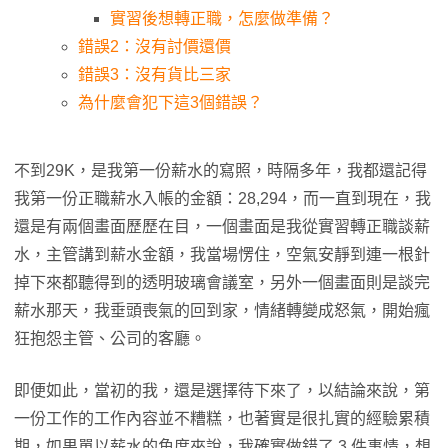
實習後想轉正職，怎麼做準備？
錯誤2：沒有討價還價
錯誤3：沒有貨比三家
為什麼會犯下這3個錯誤？
不到29K，是我第一份薪水的寫照，時隔多年，我都還記得
我第一份正職薪水入帳的金額：28,294，而一直到現在，我
還是有兩個畫面歷歷在目，一個畫面是我從實習轉正職談薪
水，主管講到薪水金額，我當場愣住，空氣安靜到連一根針
掉下來都聽得到的透明玻璃會議室，另外一個畫面則是談完
薪水那天，我垂頭喪氣的回到家，情緒轉變成怒氣，開始瘋
狂抱怨主管、公司的客廳。
即便如此，當初的我，還是選擇待下來了，以結論來說，第
一份工作的工作內容並不糟糕，也著實是很扎實的經驗累積
期，如果單以薪水的角度來說，我確實做錯了 3 件事情，想