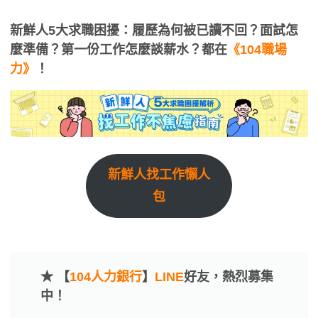
新鮮人5大求職困擾：履歷為何被已讀不回？面試怎
麼準備？第一份工作怎麼談薪水？都在
《104職場
力》
！
新鮮人找工作懶人
包
★ 【
104人力銀行
】
LINE
好友，熱烈募集
中！