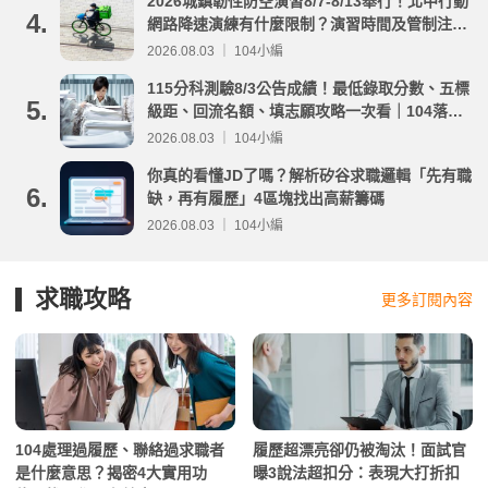
2026城鎮韌性防空演習8/7-8/13舉行！北中行動
4.
網路降速演練有什麼限制？演習時間及管制注意
事項整理
2026.08.03 ｜ 104小編
115分科測驗8/3公告成績！最低錄取分數、五標
5.
級距、回流名額、填志願攻略一次看｜104落點
分析
2026.08.03 ｜ 104小編
你真的看懂JD了嗎？解析矽谷求職邏輯「先有職
6.
缺，再有履歷」4區塊找出高薪籌碼
2026.08.03 ｜ 104小編
求職攻略
更多訂閱內容
104處理過履歷、聯絡過求職者
履歷超漂亮卻仍被淘汰！面試官
是什麼意思？揭密4大實用功
曝3說法超扣分：表現大打折扣