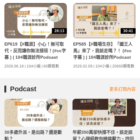
28:13
30:41
EP619【#職涯】小心！無可取
EP585【#職場生存】「國王人
代，反而讓你無法接班！(#cc字
馬」來了，我該走嗎？！ (#cc
幕 ) | 104職涯診所Podcast
字幕 ) | 104職涯診所Podcast
2026.06.18 | 104小編 | 60觀看數
2026.02.09 | 104小編 | 20660觀看數
Podcast
更多訂閱內容
30多歲外派，是出路？還是斷
年薪350萬卻快撐不住，該走該
點？
留？心理師教你辨識壓力、找回