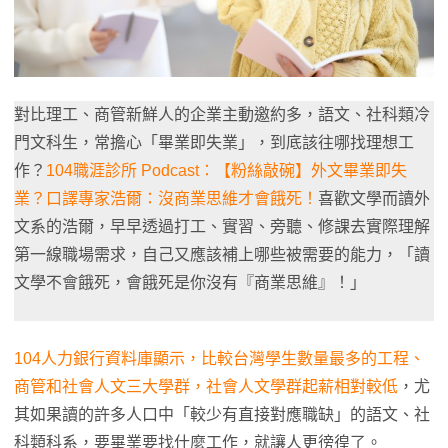
對比理工、商管新鮮人的企業主動邀約多，語文、社科類冷
門文科生，常擔心「畢業即失業」，到底該往哪找理想工
作？
104職涯診所 Podcast：【粉絲敲碗】外文畢業即失
業？口譯專家浩爾：沒商業思維才會餓死！
喜歡文學而讀外
文系的浩爾，早早透過打工、實習、旁聽、修課去實際理解
第一線職場需求，自己又應該補上哪些被需要的能力，「讀
文學不會餓死，會餓死是你沒有『商業思維』！」
104人力銀行資料庫顯示，比較台灣學生數量最多的工程、
商管和社會人文三大學群，社會人文學群起薪相對較低
，尤
其如果讀的許多人口中「較少有直接對應職缺」的語文、社
科類科系，要畢業要找什麼工作，就讓人更徬徨了。