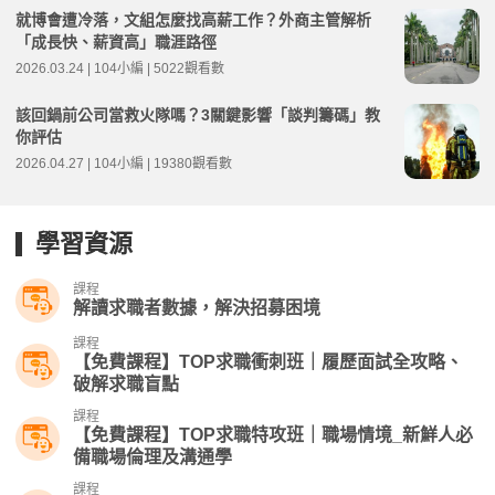
就博會遭冷落，文組怎麼找高薪工作？外商主管解析
「成長快、薪資高」職涯路徑
2026.03.24 | 104小編 | 5022觀看數
該回鍋前公司當救火隊嗎？3關鍵影響「談判籌碼」教
你評估
2026.04.27 | 104小編 | 19380觀看數
學習資源
課程
解讀求職者數據，解決招募困境
課程
【免費課程】TOP求職衝刺班｜履歷面試全攻略、
破解求職盲點
課程
【免費課程】TOP求職特攻班｜職場情境_新鮮人必
備職場倫理及溝通學
課程