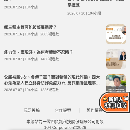
掌控感
2026.07.24 | 104小編
2026.07.20 | 104小編
哪三種主管可能被部屬霸凌？
2026.07.16 | 104小編 | 2005觀看數
能力佳、表現好，為何考績慘不忍睹？
2026.07.07 | 104小編 | 1480觀看數
父親被騙9次、負債千萬？面對狡猾的現代詐騙，四大
心法為家人建立終身防詐免疫力 ft. 反詐騙聯盟理事長
陳安迪 | 高年級不打烊 x 用 AI 點亮第二人生 EP280
2026.07.07 | 104小編 | 1335觀看數
我要投稿
合作提案
著作權聲明
本網站為一零四資訊科技股份有限公司創設
104 Corporation©2026