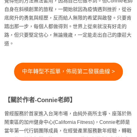
覺得他的方法無法套用，因為自己也做不到。但Connie老師
自身在斜槓創業的旅程，一開始就因為疫情遇到挫折，從谷
底爬升的勇氣與經歷，反而給人無限的希望與啟發。只要肯
踏出那一步，每個人都做得到。世界上從來就沒有好走的
路，但只要堅定信心，無論幾歲，一定能走出自己的康莊大
道。
中年轉型不孤單，佈局第二發展曲線 >
【關於作者-Connie老師】
曾經服務於首家進入台灣市場，由純外商所主導、座落於熱
鬧東區的加州健身中心(California Fitness)，Connie老師是
當年第一代行銷團隊成員，在經營產業服務數年經驗，轉戰