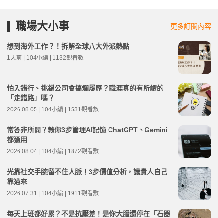
職場大小事
更多訂閱內容
想到海外工作？！拆解全球八大外派熱點
1天前 | 104小編 | 1132觀看數
怕入錯行、挑錯公司會搞爛履歷？職涯真的有所謂的
「走錯路」嗎？
2026.08.05 | 104小編 | 1531觀看數
常答非所問？教你3步管理AI記憶 ChatGPT、Gemini
都適用
2026.08.04 | 104小編 | 1872觀看數
光靠社交手腕留不住人脈！3步價值分析，讓貴人自己
靠過來
2026.07.31 | 104小編 | 1911觀看數
每天上班都好累？不是抗壓差！是你大腦還停在「石器