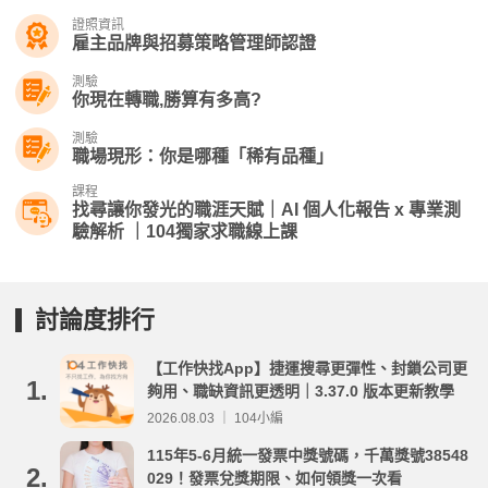
證照資訊
雇主品牌與招募策略管理師認證
測驗
你現在轉職,勝算有多高?
測驗
職場現形：你是哪種「稀有品種」
課程
找尋讓你發光的職涯天賦｜AI 個人化報告 x 專業測
驗解析 ｜104獨家求職線上課
討論度排行
【工作快找App】捷運搜尋更彈性、封鎖公司更
1.
夠用、職缺資訊更透明｜3.37.0 版本更新教學
2026.08.03 ｜ 104小編
115年5-6月統一發票中獎號碼，千萬獎號38548
2.
029！發票兌獎期限、如何領獎一次看