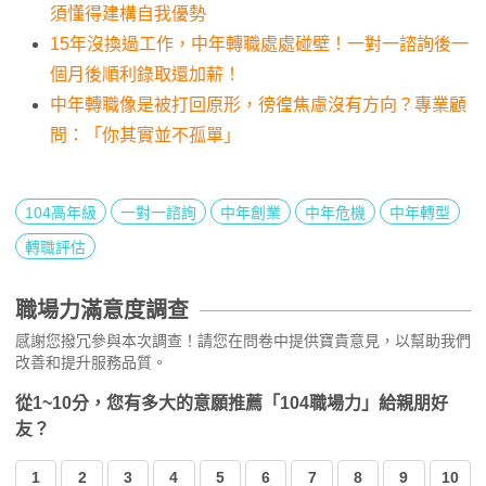
須懂得建構自我優勢
15年沒換過工作，中年轉職處處碰壁！一對一諮詢後一
個月後順利錄取還加薪！
中年轉職像是被打回原形，徬徨焦慮沒有方向？專業顧
問：「你其實並不孤單」
104高年級
一對一諮詢
中年創業
中年危機
中年轉型
轉職評估
職場力滿意度調查
感謝您撥冗參與本次調查！請您在問卷中提供寶貴意見，以幫助我們
改善和提升服務品質。
從1~10分，您有多大的意願推薦「104職場力」給親朋好
友？
1
2
3
4
5
6
7
8
9
10