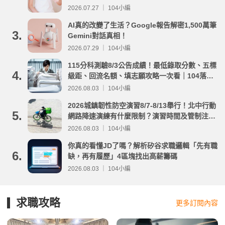
2026.07.27 ｜ 104小編
AI真的改變了生活？Google報告解密1,500萬筆
3.
Gemini對話真相！
2026.07.29 ｜ 104小編
115分科測驗8/3公告成績！最低錄取分數、五標
4.
級距、回流名額、填志願攻略一次看｜104落點
分析
2026.08.03 ｜ 104小編
2026城鎮韌性防空演習8/7-8/13舉行！北中行動
5.
網路降速演練有什麼限制？演習時間及管制注意
事項整理
2026.08.03 ｜ 104小編
你真的看懂JD了嗎？解析矽谷求職邏輯「先有職
6.
缺，再有履歷」4區塊找出高薪籌碼
2026.08.03 ｜ 104小編
求職攻略
更多訂閱內容