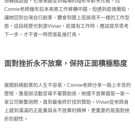
想轉換跑道，也漸漸感受到職場的隱形年齡天花板。而
Connie老師幾年前本來將工作移轉中國，但遇到疫情攪局，
讓她回到台灣自行創業，體會到跟上班族很不一樣的工作型
態。這段經歷也刺激Vivian，趁還有工作時，應該提早思考
下一步，才不會一時慌張亂槍打鳥。
面對挫折永不放棄，保持正面積極態度
展開斜槓創業的人生不容易，Connie老師分享一路上辛苦的
歷程，像是辦活動苦尋不著贊助商，她還不放棄還是一家一
家公司聯繫詢問，直到最後終於找到贊助。Vivian從老師身
上感到滿滿的正能量與永不放棄的精神，更重要的是面對挫
折的韌性。