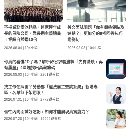
不把業務當消耗品，這家連年成
英文面試問題「你有哪些優點及
長的保險公司，靠長期主義讓員
缺點？」更加分的6招回答技巧
工業績自然翻10倍
附例句
2026.08.04 | 104小編
2026.08.03 | 104小編
你真的看懂JD了嗎？解析矽谷求職邏輯「先有職缺，再
有履歷」4區塊找出高薪籌碼
2026.08.03 | 104小編 | 2261觀看數
找工作怕踩雷？勞動部「違法雇主查詢系統」新增專
區、名單無下架期限！
2026.07.31 | 104小編 | 2772觀看數
個性內向面試好吃虧，如何才能展現真實能力？
2026.07.28 | 104小編 | 19992觀看數