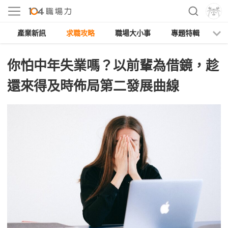
產業新訊
求職攻略
職場大小事
專題特輯
人
你怕中年失業嗎？以前輩為借鏡，趁
還來得及時佈局第二發展曲線