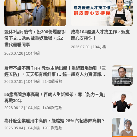
退休3個月後悔，投300份履歷卻
成為104嚴選人才找工作，蝦皮
沒下文…她66歲重返職場，成Z
暖心支持你！
世代最暖同事
2026.07.01 | 104小編
2026.07.26 | 104小編
履歷不讀不回？HR 教你主動出擊！重返職場賺到「三
經五防」，天天都有新鮮事 ft. 統一超商人力資源部經
理 林宸碩 | 高年級不打烊 x 用 AI 點亮第二人生 EP279
2026.07.01 | 104小編 | 2143觀看數
55歲高管放棄高薪！百歲人生新框架，靠「能力三角」
再戰30年
2026.06.12 | 104小編 | 1406觀看數
為什麼企業雇用中高齡，能縮短 28% 的招募陣痛期？
2026.05.04 | 104小編 | 1911觀看數