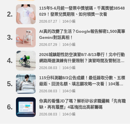
115年5-6月統一發票中獎號碼，千萬獎號38548
2.
029！發票兌獎期限、如何領獎一次看
2026.07.27 ｜ 104小編
AI真的改變了生活？Google報告解密1,500萬筆
3.
Gemini對話真相！
2026.07.29 ｜ 104小編
2026城鎮韌性防空演習8/7-8/13舉行！北中行動
4.
網路降速演練有什麼限制？演習時間及管制注意
事項整理
2026.08.03 ｜ 104小編
115分科測驗8/3公告成績！最低錄取分數、五標
5.
級距、回流名額、填志願攻略一次看｜104落點
分析
2026.08.03 ｜ 104小編
你真的看懂JD了嗎？解析矽谷求職邏輯「先有職
6.
缺，再有履歷」4區塊找出高薪籌碼
2026.08.03 ｜ 104小編