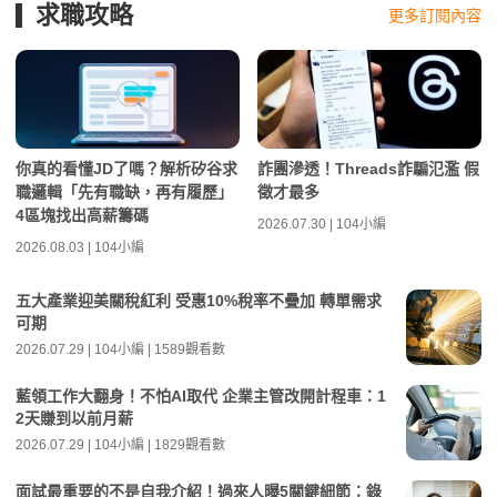
求職攻略
更多訂閱內容
你真的看懂JD了嗎？解析矽谷求
詐團滲透！Threads詐騙氾濫 假
職邏輯「先有職缺，再有履歷」
徵才最多
4區塊找出高薪籌碼
2026.07.30 | 104小編
2026.08.03 | 104小編
五大產業迎美關稅紅利 受惠10%稅率不疊加 轉單需求
可期
2026.07.29 | 104小編 | 1589觀看數
藍領工作大翻身！不怕AI取代 企業主管改開計程車：1
2天賺到以前月薪
2026.07.29 | 104小編 | 1829觀看數
面試最重要的不是自我介紹！過來人曝5關鍵細節：錄