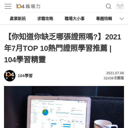
產業新訊
求職攻略
職場大小事
專題特輯
人
【你知道你缺乏哪張證照嗎?】2021
年7月TOP 10熱門證照學習推薦 |
104學習精靈
2021.07.08
104學習
32436
次觀看