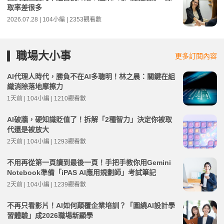
取率差很多
2026.07.28 | 104小編 | 2353觀看數
職場大小事
更多訂閱內容
AI代理人時代，勝負不在AI多聰明！林之晨：關鍵在組
織消除落地摩擦力
1天前 | 104小編 | 1210觀看數
AI破牆，硬知識貶值了！拆解「2種智力」決定你被取
代還是被放大
2天前 | 104小編 | 1293觀看數
不用再從第一頁讀到最後一頁！手把手教你用Gemini
Notebook準備「iPAS AI應用規劃師」考試筆記
2天前 | 104小編 | 1239觀看數
不再只看影片！AI如何顛覆企業培訓？「圍繞AI設計學
習體驗」成2026職場新顯學