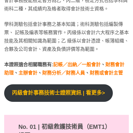
會計事務技能檢定暫分為乙、丙二級，檢定方式包括學科與
術科二種，其成績均及格者取得會計技術士資格。
學科測驗包括會計事務之基本知識；術科測驗包括編製傳
票、 記帳及編表等帳務實作。丙級係以會計六大程序之基本
技能及其相關知識為範圍；乙 級係以會計憑證、帳簿組織、
合夥及公司會計、資產及負債評價等為範圍。
本證照適合相關職務有:
記帳／出納／一般會計
、
財務會計
助理
、
主辦會計
、
財務分析／財務人員
、
財務或會計主管
丙級會計事務技術士證照資訊 | 看更多>
No. 01 | 初級救護技術員（EMT1）