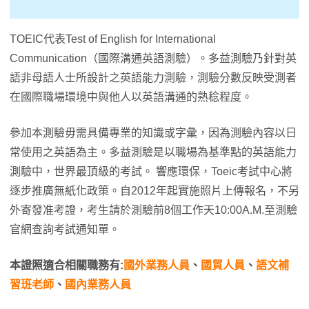
TOEIC代表Test of English for International
Communication（國際溝通英語測驗）。多益測驗乃針對英
語非母語人士所設計之英語能力測驗，測驗分數反映受測者
在國際職場環境中與他人以英語溝通的熟稔程度。
參加本測驗毋需具備專業的知識或字彙，因為測驗內容以日
常使用之英語為主。多益測驗是以職場為基準點的英語能力
測驗中，世界最頂級的考試。 響應環保，Toeic考試中心將
逐步推廣無紙化政策。自2012年起實施照片上傳報名，不另
外寄發准考證，考生請於測驗前8個工作天10:00A.M.至測驗
官網查詢考試通知單。
本證照適合相關職務有:
國外業務人員
、
國貿人員
、
語文補
習班老師
、
國內業務人員