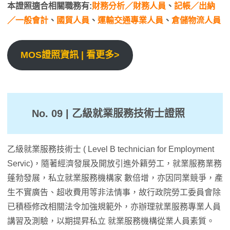
本證照適合相關職務有:
財務分析／財務人員
、
記帳／出納
／一般會計
、
國貿人員
、
運輸交通專業人員
、
倉儲物流人員
MOS證照資訊 | 看更多>
No. 09 | 乙級就業服務技術士
證照
乙級就業服務技術士 ( Level B technician for Employment
Servic)，隨著經濟發展及開放引進外籍勞工，就業服務業務
蓬勃發展，私立就業服務機構家 數倍增，亦因同業競爭，產
生不實廣告、超收費用等非法情事，故行政院勞工委員會除
已積極修改相關法令加強規範外，亦辦理就業服務專業人員
講習及測驗，以期提昇私立 就業服務機構從業人員素質。