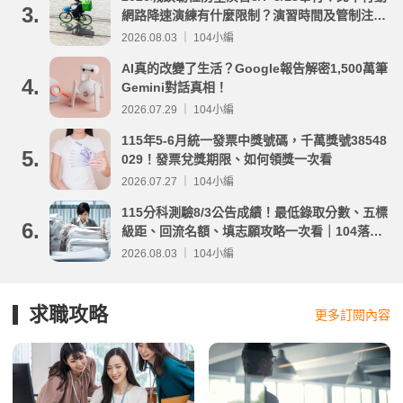
3.
網路降速演練有什麼限制？演習時間及管制注意
事項整理
2026.08.03 ｜ 104小編
AI真的改變了生活？Google報告解密1,500萬筆
4.
Gemini對話真相！
2026.07.29 ｜ 104小編
115年5-6月統一發票中獎號碼，千萬獎號38548
5.
029！發票兌獎期限、如何領獎一次看
2026.07.27 ｜ 104小編
115分科測驗8/3公告成績！最低錄取分數、五標
6.
級距、回流名額、填志願攻略一次看｜104落點
分析
2026.08.03 ｜ 104小編
求職攻略
更多訂閱內容