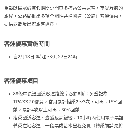
為鼓勵民眾於連假期間少開車多搭乘公共運輸，享受舒適的
旅程，公路局推出多項全國性共通國道（公路）客運優惠，
提供返鄉及出遊旅客選擇。
客運優惠實施時間
自2月13日0時起～2月22日24時
客運優惠項目
88條中長途國道客運路線享春節6折；另登記為
TPASS2.0會員，當月累計搭乘2～3次，可再享15%回
饋，累計4次以上可再享30%回饋
搭乘國道客運、臺鐵及高鐵後，10小時內使用電子票證
轉乘在地客運享一段票或基本里程免費（轉乘前請先將