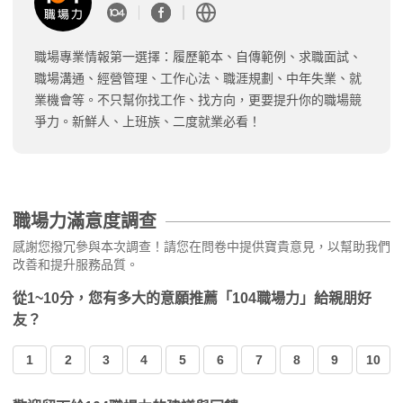
職場專業情報第一選擇：履歷範本、自傳範例、求職面試、
職場溝通、經營管理、工作心法、職涯規劃、中年失業、就
業機會等。不只幫你找工作、找方向，更要提升你的職場競
爭力。新鮮人、上班族、二度就業必看！
職場力滿意度調查
感謝您撥冗參與本次調查！請您在問卷中提供寶貴意見，以幫助我們
改善和提升服務品質。
從1~10分，您有多大的意願推薦「104職場力」給親朋好
友？
1
2
3
4
5
6
7
8
9
10