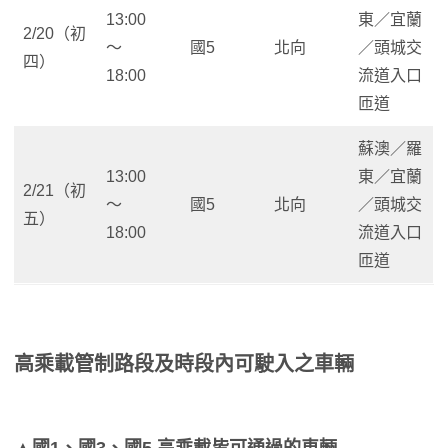
13:00
東／宜蘭
2/20（初
～
國5
北向
／頭城交
四）
18:00
流道入口
匝道
蘇澳／羅
13:00
東／宜蘭
2/21（初
～
國5
北向
／頭城交
五）
18:00
流道入口
匝道
高乘載管制路段及時段內可駛入之車輛
▲國1、國3、國5 高乘載皆可通過的車輛