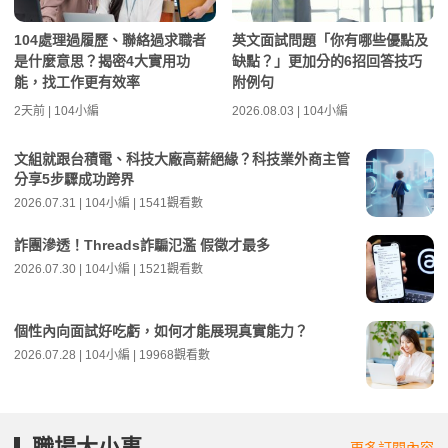
104處理過履歷、聯絡過求職者
英文面試問題「你有哪些優點及
是什麼意思？揭密4大實用功
缺點？」更加分的6招回答技巧
能，找工作更有效率
附例句
2天前 | 104小編
2026.08.03 | 104小編
文組就跟台積電、科技大廠高薪絕緣？科技業外商主管
分享5步驟成功跨界
2026.07.31 | 104小編 | 1541觀看數
詐團滲透！Threads詐騙氾濫 假徵才最多
2026.07.30 | 104小編 | 1521觀看數
個性內向面試好吃虧，如何才能展現真實能力？
2026.07.28 | 104小編 | 19968觀看數
職場大小事
更多訂閱內容