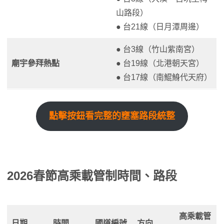
山路段）
● 台21線（日月潭周邊）
● 台3線（竹山紫南宮）
廟宇參拜熱點
● 台19線（北港朝天宮）
● 台17線（南鯤鯓代天府）
點擊按鈕看完整的壅塞路段統整
2026春節高乘載管制時間、路段
高乘載管
日期
時間
國道編號
方向