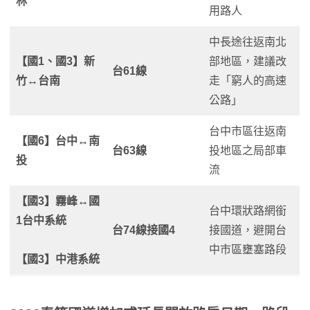
林
用路人
中長途往返南北
【國1、國3
】
新
部地區，建議改
台61線
竹↔台南
走「窮人的高速
公路」
台中市區往返南
【國6
】
台中↔南
台63線
投地區之局部車
投
流
【國3
】
霧峰↔國
台中環狀路網銜
1台中系統
台74線接國4
接國道，避開台
中市區壅塞路段
【
國3
】
中港系統