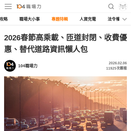
攻略
職場大小事
專題特輯
人資充電
法令權益
2026春節高乘載、匝道封閉、收費優
惠、替代道路資訊懶人包
2026.02.06
104職場力
11925
次觀看