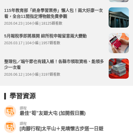
115年教育部「終身學習票券」懶人包！兩大好康一次
看，全台11間指定博物館免費參觀
2026.04.23 | 104小編 | 18125觀看數
5月報稅季即將展開 綜所稅申報留意兩大變動
2026.03.17 | 104小編 | 1957觀看數
整理包／端午節也有錢入帳！各縣市領取資格、能領多
少一次看
2026.06.12 | 104小編 | 3197觀看數
學習資源
課程
最佳“筍”友遊大屯 (加開假日團)
課程
[肉腳行程]太平山＋見晴懷古步道一日遊