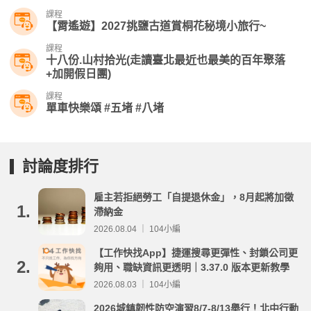
課程
【霄遙遊】2027挑鹽古道賞桐花秘境小旅行~
課程
十八份.山村拾光(走讀臺北最近也最美的百年聚落
+加開假日團)
課程
單車快樂頌 #五堵 #八堵
討論度排行
雇主若拒絕勞工「自提退休金」，8月起將加徵
1.
滯納金
2026.08.04 ｜ 104小編
【工作快找App】捷運搜尋更彈性、封鎖公司更
2.
夠用、職缺資訊更透明｜3.37.0 版本更新教學
2026.08.03 ｜ 104小編
2026城鎮韌性防空演習8/7-8/13舉行！北中行動