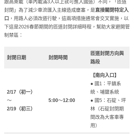
跟高乘載（車內載滿3人以上就可進入國道）不同，「匝道
封閉」為了減少車流匯入主線造成壅塞，是
直接關閉特定入
口
，用路人必須改道行駛，這兩項措施通常會交叉實施，以
下這是2026春節期間的匝道封閉詳細時程，幫助大家避開管
制禁區：
匝道封閉方向與
封閉日期
封閉時間
路段
【南向入口】
● 國1：平鎮系
2/17（初一）
統、埔鹽系統
～
5:00
～
12:00
● 國5：石碇、坪
2/19（初三）
林（石碇封閉期
間改為大客車專
用）