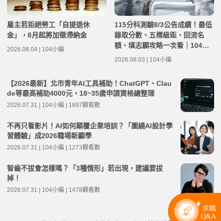
雇主若拒絕勞工「自提退休
115分科測驗8/3公告成績！最低
金」，8月起將加徵滯納金
錄取分數、五標級距、回流名
額、填志願攻略一次看｜104落
2026.08.04 | 104小編
點分析
2026.08.03 | 104小編
【2026最新】北市青年AI工具補助！ChatGPT、Clau
de等最高補助4000元，18~35歲申請資格總整理
2026.07.31 | 104小編 | 1897觀看數
不再只看影片！AI如何顛覆企業培訓？「圍繞AI設計學
習體驗」成2026職場新顯學
2026.07.31 | 104小編 | 1273觀看數
智齒不拔會怎樣嗎？「3種情形」若出現，建議要拔
掉！
2026.07.31 | 104小編 | 1478觀看數