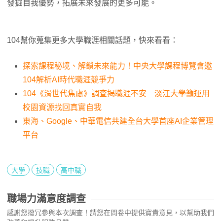
發掘自我優勢，拓展未來發展的更多可能。
104幫你蒐集更多大學職涯相關話題，快來看看：
探索課程秘境、解鎖未來能力！中央大學課程博覽會邀
104解析AI時代職涯競爭力
104《滑世代焦慮》調查揭職涯不安 淡江大學籲運用
校園資源找回真實自我
東海、Google、中華電信共建全台大學首座AI企業管理
平台
大學
技職
高中職
職場力滿意度調查
感謝您撥冗參與本次調查！請您在問卷中提供寶貴意見，以幫助我們