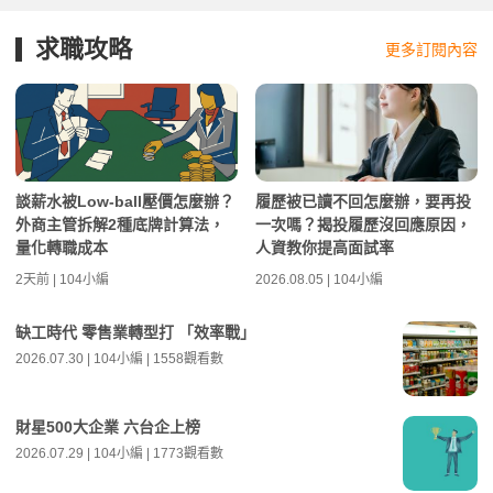
求職攻略
更多訂閱內容
談薪水被Low-ball壓價怎麼辦？
履歷被已讀不回怎麼辦，要再投
外商主管拆解2種底牌計算法，
一次嗎？揭投履歷沒回應原因，
量化轉職成本
人資教你提高面試率
2天前 | 104小編
2026.08.05 | 104小編
缺工時代 零售業轉型打 「效率戰」
2026.07.30 | 104小編 | 1558觀看數
財星500大企業 六台企上榜
2026.07.29 | 104小編 | 1773觀看數