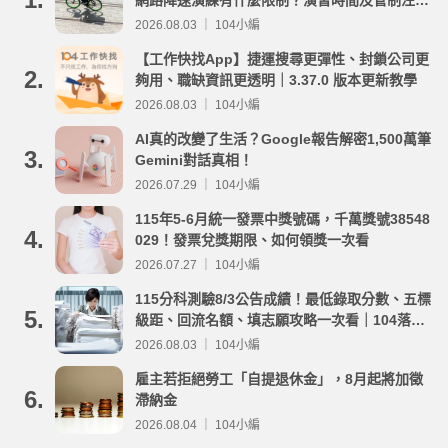
事項整理
2026.08.03 ｜ 104小編
【工作快找App】捷運搜尋更彈性、封鎖公司更
2.
夠用、職缺資訊更透明｜3.37.0 版本更新教學
2026.08.03 ｜ 104小編
AI真的改變了生活？Google報告解密1,500萬筆
3.
Gemini對話真相！
2026.07.29 ｜ 104小編
115年5-6月統一發票中獎號碼，千萬獎號38548
4.
029！發票兌獎期限、如何領獎一次看
2026.07.27 ｜ 104小編
115分科測驗8/3公告成績！最低錄取分數、五標
5.
級距、回流名額、填志願攻略一次看｜104落點
分析
2026.08.03 ｜ 104小編
雇主若拒絕勞工「自提退休金」，8月起將加徵
6.
滯納金
2026.08.04 ｜ 104小編