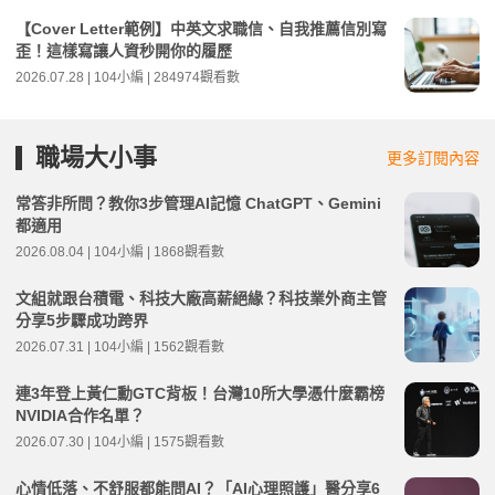
【Cover Letter範例】中英文求職信、自我推薦信別寫
歪！這樣寫讓人資秒開你的履歷
2026.07.28 | 104小編 | 284974觀看數
職場大小事
更多訂閱內容
常答非所問？教你3步管理AI記憶 ChatGPT、Gemini
都適用
2026.08.04 | 104小編 | 1868觀看數
文組就跟台積電、科技大廠高薪絕緣？科技業外商主管
分享5步驟成功跨界
2026.07.31 | 104小編 | 1562觀看數
連3年登上黃仁勳GTC背板！台灣10所大學憑什麼霸榜
NVIDIA合作名單？
2026.07.30 | 104小編 | 1575觀看數
心情低落、不舒服都能問AI？「AI心理照護」醫分享6