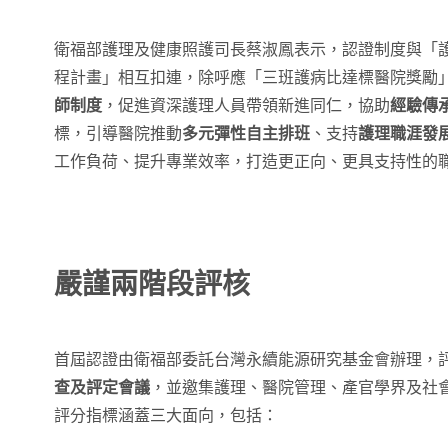
衛福部護理及健康照護司長蔡淑鳳表示，認證制度與「護
程計畫」相互扣連，除呼應「三班護病比達標醫院獎勵
師制度
，促進資深護理人員帶領新進同仁，協助
經驗傳
標，引導醫院推動
多元彈性自主排班
、支持
護理職涯發
工作負荷、提升專業效率，打造更正向、更具支持性的
嚴謹兩階段評核
首屆認證由衛福部委託台灣永續能源研究基金會辦理，
查及評定會議
，並邀集護理、醫院管理、產官學界及社
評分指標涵蓋三大面向，包括：