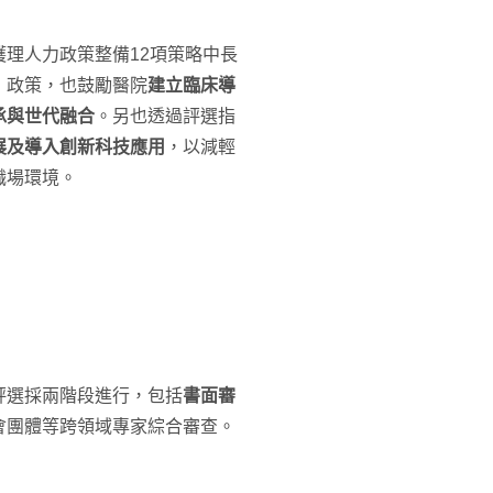
理人力政策整備12項策略中長
」政策，也鼓勵醫院
建立臨床導
承與世代融合
。另也透過評選指
展及導入創新科技應用
，以減輕
職場環境。
評選採兩階段進行，包括
書面審
會團體等跨領域專家綜合審查。