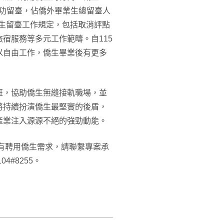
制成功留臺，佔僑外畢業生總留臺人
僑生留臺工作規定，包括取消評點
宿服務等多元工作範疇。自115
以自由工作，僑生畢業後有更多
班，協助僑生無縫接軌職場，並
將持續扮演僑生最堅實的後盾，
產業注入源源不絕的強勁動能。
有聘用僑生需求，請聯繫專案承
4#8255。