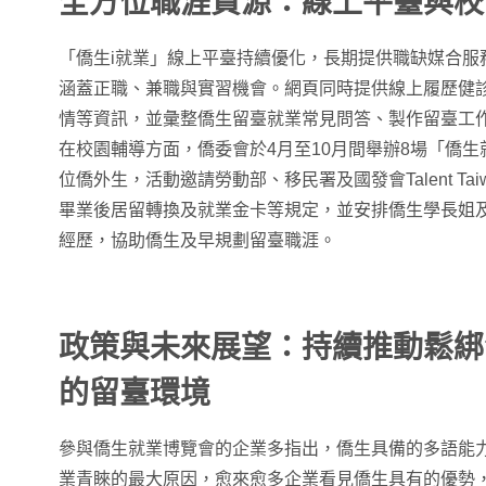
全方位職涯資源：線上平臺與校
「僑生i就業」線上平臺持續優化，長期提供職缺媒合服務
涵蓋正職、兼職與實習機會。網頁同時提供線上履歷健
情等資訊，並彙整僑生留臺就業常見問答、製作留臺工
在校園輔導方面，僑委會於4月至10月間舉辦8場「僑生
位僑外生，活動邀請勞動部、移民署及國發會Talent Ta
畢業後居留轉換及就業金卡等規定，並安排僑生學長姐
經歷，協助僑生及早規劃留臺職涯。
政策與未來展望：持續推動鬆綁
的留臺環境
參與僑生就業博覽會的企業多指出，僑生具備的多語能
業青睞的最大原因，愈來愈多企業看見僑生具有的優勢