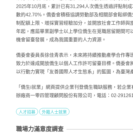
2025年10月底，累計已有31,294人次僑生透過評點
數的42.70%。僑委會積極協調勞動部及相關部會鬆綁
制配額上限、增採實習經驗加分，並開放社會工作師與旅
年起，應屆畢業副學士以上學位僑生在覓職居留期間可
機會留臺發展，成為我國重要的人力資源。
僑委會委員長徐佳青表示，未來將持續推動產學合作專
致力於達成開放僑生以個人工作許可留臺目標。僑委會
以行動力實現「友善國際人才生態系」的藍圖，為臺灣
「僑生i就業」網頁提供企業刊登僑生職缺服務，若企業
辦廠商一零四管理顧問股份有限公司，電話：02-2912610
人才招募
外籍人士就業
職場力滿意度調查