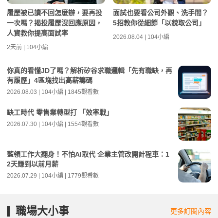
履歷被已讀不回怎麼辦，要再投
面試也要看公司外觀、洗手間？
一次嗎？揭投履歷沒回應原因，
5招教你從細節「以貌取公司」
人資教你提高面試率
2026.08.04 | 104小編
2天前 | 104小編
你真的看懂JD了嗎？解析矽谷求職邏輯「先有職缺，再
有履歷」4區塊找出高薪籌碼
2026.08.03 | 104小編 | 1845觀看數
缺工時代 零售業轉型打 「效率戰」
2026.07.30 | 104小編 | 1554觀看數
藍領工作大翻身！不怕AI取代 企業主管改開計程車：1
2天賺到以前月薪
2026.07.29 | 104小編 | 1779觀看數
職場大小事
更多訂閱內容