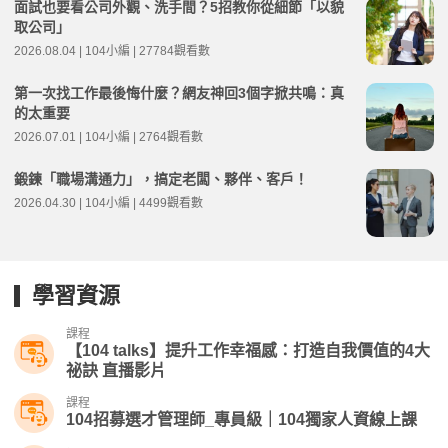
面試也要看公司外觀、洗手間？5招教你從細節「以貌
取公司」
2026.08.04 | 104小編 | 27784觀看數
第一次找工作最後悔什麼？網友神回3個字掀共鳴：真
的太重要
2026.07.01 | 104小編 | 2764觀看數
鍛鍊「職場溝通力」，搞定老闆、夥伴、客戶！
2026.04.30 | 104小編 | 4499觀看數
學習資源
課程
【104 talks】提升工作幸福感：打造自我價值的4大
祕訣 直播影片
課程
104招募選才管理師_專員級｜104獨家人資線上課