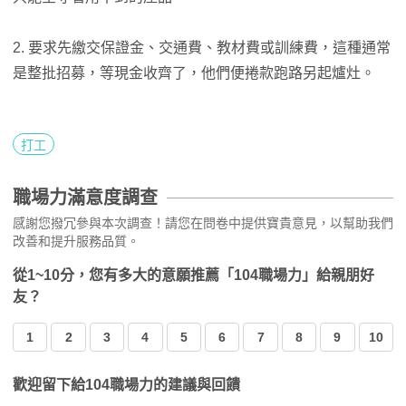
2. 要求先繳交保證金、交通費、教材費或訓練費，這種通常
是整批招募，等現金收齊了，他們便捲款跑路另起爐灶。
打工
職場力滿意度調查
感謝您撥冗參與本次調查！請您在問卷中提供寶貴意見，以幫助我們
改善和提升服務品質。
從1~10分，您有多大的意願推薦「104職場力」給親朋好
友？
1
2
3
4
5
6
7
8
9
10
歡迎留下給104職場力的建議與回饋