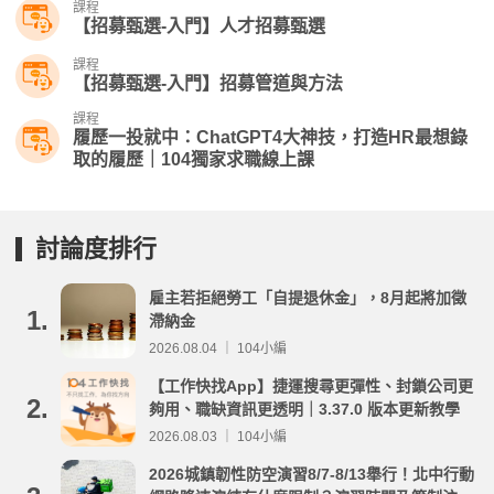
課程
【招募甄選-入門】人才招募甄選
課程
【招募甄選-入門】招募管道與方法
課程
履歷一投就中：ChatGPT4大神技，打造HR最想錄
取的履歷｜104獨家求職線上課
討論度排行
雇主若拒絕勞工「自提退休金」，8月起將加徵
1.
滯納金
2026.08.04 ｜ 104小編
【工作快找App】捷運搜尋更彈性、封鎖公司更
2.
夠用、職缺資訊更透明｜3.37.0 版本更新教學
2026.08.03 ｜ 104小編
2026城鎮韌性防空演習8/7-8/13舉行！北中行動