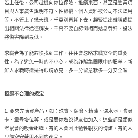
若上任後，公司趁機向你拉保險、推銷東西，甚至是營業項
目與人事廣告說明不符、性騷擾、個人資料被公司不法盜用
等，不管上了幾天班，千萬別再耗下去，趕緊提出離職或提
出相關法律途徑解決，千萬不要自認倒楣而姑息養奸，設法
將傷害降到最低。
求職者為了能趕快找到工作，往往會忽略求職安全的重要
性，為了避免一時的不小心，成為詐騙集團眼中的肥羊，新
鮮人求職時還是得眼睛放亮，多一分留意就多一分安全喔！
拒絕不合理的規定
1. 要求先購買產品，如：珠寶、保險、精油、濾水器、會員
卡、靈骨塔位等，或是要你遊說親友也加入。這些都是類似
老鼠會的吸金組織，有的人會因此犧牲親友的情誼，有的人
只能空守著用不到的產品。