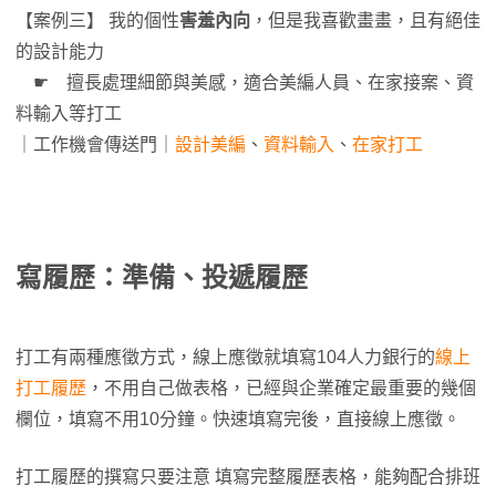
【案例三】 我的個性
害羞內向
，但是我喜歡畫畫，且有絕佳
的設計能力
☛ 擅長處理細節與美感，適合美編人員、在家接案、資
料輸入等打工
｜工作機會傳送門｜
設計美編
、
資料輸入
、
在家打工
寫履歷：準備、投遞履歷
打工有兩種應徵方式，線上應徵就填寫104人力銀行的
線上
打工履歷
，不用自己做表格，已經與企業確定最重要的幾個
欄位，填寫不用10分鐘。快速填寫完後，直接線上應徵。
打工履歷的撰寫只要注意 填寫完整履歷表格，能夠配合排班