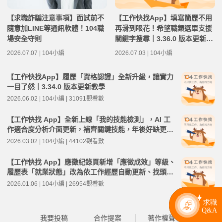
【求職詐騙注意事項】面試前不
【工作快找App】填寫簡歷不用
隨意加LINE等通訊軟體！104職
再滑到眼花！希望職類選單支援
場安全守則
關鍵字搜尋｜3.36.0 版本更新教
學
2026.07.07 | 104小編
2026.07.03 | 104小編
【工作快找App】履歷「資格認證」全新升級，讓實力
一目了然｜3.34.0 版本更新教學
2026.06.02 | 104小編 | 31091觀看數
【工作快找 App】全新上線「我的技能檢測」，AI 工
作適合度分析介面更新，補齊關鍵技能，年後好缺更有
把握｜3.30.0 版本更新教學
2026.03.02 | 104小編 | 44102觀看數
【工作快找 App】應徵紀錄頁新增「應徵成效」等級、
履歷表「就業狀態」改為依工作經歷自動更新、找頭路
所有服務新增「人才社群」入口｜3.28.0 版本更新教學
2026.01.06 | 104小編 | 26954觀看數
我要投稿
合作提案
著作權聲明