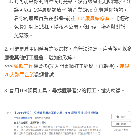
有可能是你的履歷沒有亮點，沒有讓雇主更認識你。建
議可以到104履歷診療室 讓企業Giver免費幫你諮詢，
看你的履歷盲點在哪裡~前往
104履歷診療室
，【絕對
免費】線上1對1，隱私不公開，像line一樣輕鬆對話，
免緊張。
2. 可能是雇主同時有許多選擇，尚無法決定，這時你
可以多
應徵其他打工機會
，增加錄取率。
>>>
餐飲工作
機會多(先入門累積打工經歷，再轉換)、
連鎖
20大熱門企業
歡迎嘗試
3. 善用104網頁工具，
尋找競爭者少的打工
，搶先應徵。