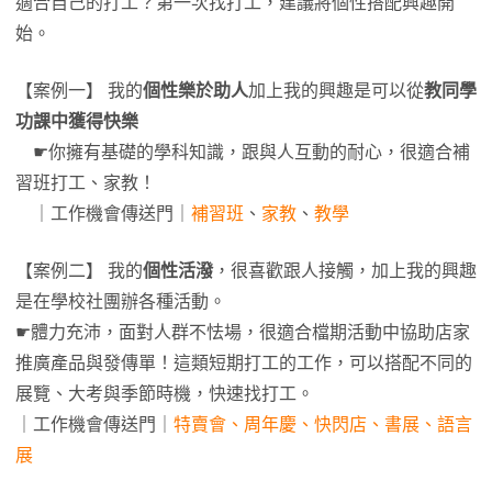
適合自己的打工？第一次找打工，建議將個性搭配興趣開
始。
【案例一】 我的
個性樂於助人
加上我的興趣是可以從
教同學
功課中獲得快樂
☛你擁有基礎的學科知識，跟與人互動的耐心，很適合補
習班打工、家教！
｜工作機會傳送門｜
補習班
、
家教
、
教學
【案例二】 我的
個性活潑
，很喜歡跟人接觸，加上我的興趣
是在學校社團辦各種活動。
☛體力充沛，面對人群不怯場，很適合檔期活動中協助店家
推廣產品與發傳單！這類短期打工的工作，可以搭配不同的
展覽、大考與季節時機，快速找打工。
｜工作機會傳送門｜
特賣會、周年慶、快閃店、書展、語言
展