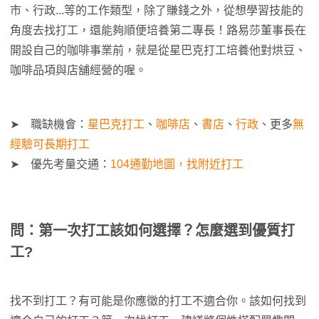
市、行政...等的工作類型，除了賺錢之外，從想學習技能的
角度去找打工，還能夠順便培養第二專長！路易莎董事長在
開設自己的咖啡事業前，就是從星巴克打工培養他對烘豆、
咖啡品項與店舖經營的喔。
➤ 職缺機會：
星巴克打工
、
咖啡店
、
書店
、
行政
、更多
無
經驗可長期打工
➤ 優先考量交通：
104通勤地圖，找附近打工
問：第一次打工該如何選擇？怎麼選到優質打
工?
找不到打工？有可能是你應徵的打工不適合你。該如何找到