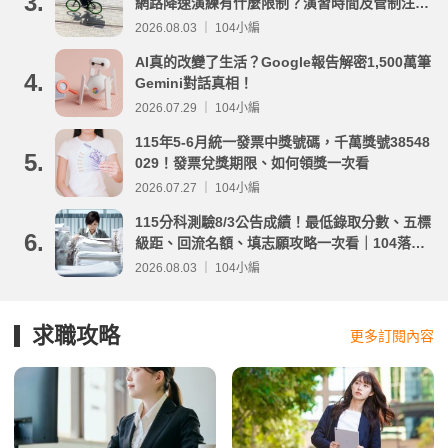
3.
網路降速演練有什麼限制？演習時間及管制注意
事項整理
2026.08.03 ｜ 104小編
AI真的改變了生活？Google報告解密1,500萬筆
4.
Gemini對話真相！
2026.07.29 ｜ 104小編
115年5-6月統一發票中獎號碼，千萬獎號38548
5.
029！發票兌獎期限、如何領獎一次看
2026.07.27 ｜ 104小編
115分科測驗8/3公告成績！最低錄取分數、五標
6.
級距、回流名額、填志願攻略一次看｜104落點
分析
2026.08.03 ｜ 104小編
求職攻略
更多訂閱內容