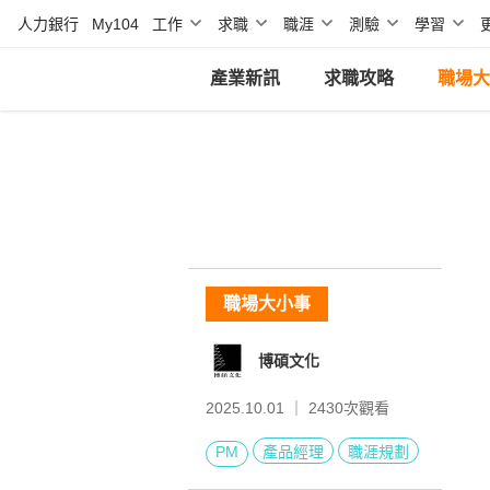
人力銀行
My104
工作
求職
職涯
測驗
學習
產業新訊
求職攻略
職場大
職場大小事
博碩文化
2025.10.01 ｜
2430
次觀看
PM
產品經理
職涯規劃