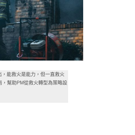
出，能救火是能力，但一直救火
南，幫助PM從救火轉型為策略設