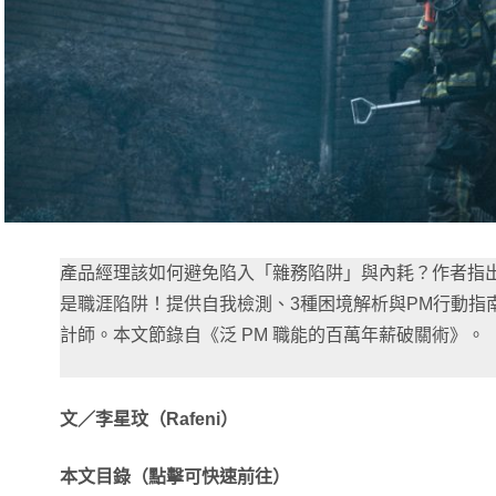
產品經理該如何避免陷入「雜務陷阱」與內耗？作者指
是職涯陷阱！提供自我檢測、3種困境解析與PM行動指
計師。本文節錄自《泛 PM 職能的百萬年薪破關術》。
文／李星玟（Rafeni）
本文目錄（點擊可快速前往）