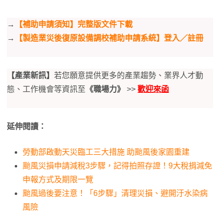
→
【補助申請須知】完整版文件下載
→
【製造業災後復原設備調校補助申請系統】登入／註冊
【產業新訊】
若您願意提供更多的產業趨勢、業界人才動
態、工作機會等資訊至
《職場力》
>>
歡迎來函
延伸閱讀：
勞動部啟動天災臨工三大措施 助颱風後家園重建
颱風災損申請減稅3步驟，記得拍照存證！9大稅捐減免
申報方式及期限一覽
颱風過後要注意！「6步驟」清理災損、避開汙水染病
風險