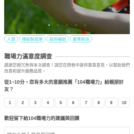
人資
傳統製造業
政府補助
產業新訊
職場力滿意度調查
感謝您撥冗參與本次調查！請您在問卷中提供寶貴意見，以幫助我們
改善和提升服務品質。
從1~10分，您有多大的意願推薦「104職場力」給親朋好
友？
1
2
3
4
5
6
7
8
9
10
歡迎留下給104職場力的建議與回饋