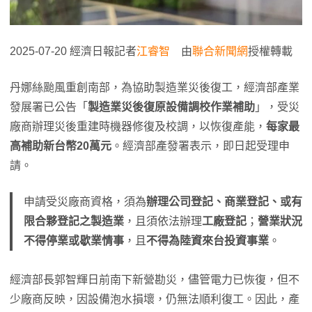
2025-07-20 經濟日報記者
江睿智
由
聯合新聞網
授權轉載
丹娜絲颱風重創南部，為協助製造業災後復工，經濟部產業
發展署已公告「
製造業災後復原設備調校作業補助
」，受災
廠商辦理災後重建時機器修復及校調，以恢復產能，
每家最
高補助新台幣20萬元
。經濟部產發署表示，即日起受理申
請。
申請受災廠商資格，須為
辦理公司登記、商業登記、或有
限合夥登記之製造業
，且須依法辦理
工廠登記
；
營業狀況
不得停業或歇業情事
，且
不得為陸資來台投資事業
。
經濟部長郭智輝日前南下新營勘災，儘管電力已恢復，但不
少廠商反映，因設備泡水損壞，仍無法順利復工。因此，產