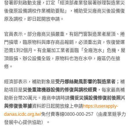
發署即刻啟動支援，訂定「經濟部產業發展署辦理製造業災
後復原設備調校作業補助要點」，補助受災廠商災後設備復
原及調校，即日起開放申請。
官員表示，部分廠商災損嚴重，有鋁門窗製造業者屋頂、捲
門損壞，臨原物料與庫存商品報銷，必須重出貨，恢復營運
恐需1到2個月。有金屬加工業者面臨「全廠泡水」危機，屋
頂毀損、辦公設備全毀，原物料也泡在水中，廠區仍在搶
修。
經濟部表示，補助對象是
受丹娜絲颱風影響的製造業者
；補
助項目是
災後重建機器設備的修復與調校經費
，每家最高補
助新台幣20萬元。廠商申請時請
備妥災損設備修復前後照片
與修復後單據
資料即日起開放線上申請
https://userapply-
danas.icdc.org.tw/
免付費專線0800-000-257（由產業競爭力
發展中心提供協助）。