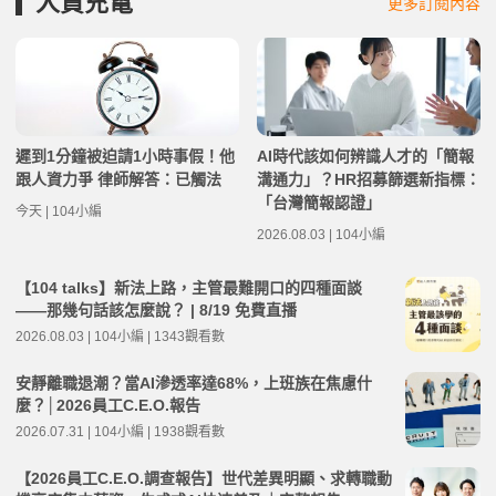
人資充電
更多訂閱內容
遲到1分鐘被迫請1小時事假！他
AI時代該如何辨識人才的「簡報
跟人資力爭 律師解答：已觸法
溝通力」？HR招募篩選新指標：
「台灣簡報認證」
今天 | 104小編
2026.08.03 | 104小編
【104 talks】新法上路，主管最難開口的四種面談
——那幾句話該怎麼說？ | 8/19 免費直播
2026.08.03 | 104小編 | 1343觀看數
安靜離職退潮？當AI滲透率達68%，上班族在焦慮什
麼？│2026員工C.E.O.報告
2026.07.31 | 104小編 | 1938觀看數
【2026員工C.E.O.調查報告】世代差異明顯、求轉職動