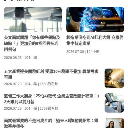
英文面試問題「你有哪些優點及
製造業沒吃到AI紅利大餅 商機仍
缺點？」更加分的6招回答技巧
集中特定產業
附例句
2026.07.30 | 104小編
2026.08.03 | 104小編
五大產業迎美關稅紅利 受惠10%稅率不疊加 轉單需求
可期
2026.07.29 | 104小編 | 1583觀看數
藍領工作大翻身！不怕AI取代 企業主管改開計程車：1
2天賺到以前月薪
2026.07.29 | 104小編 | 1769觀看數
面試最重要的不是自我介紹！過來人曝5關鍵細節：錄
取率差很多