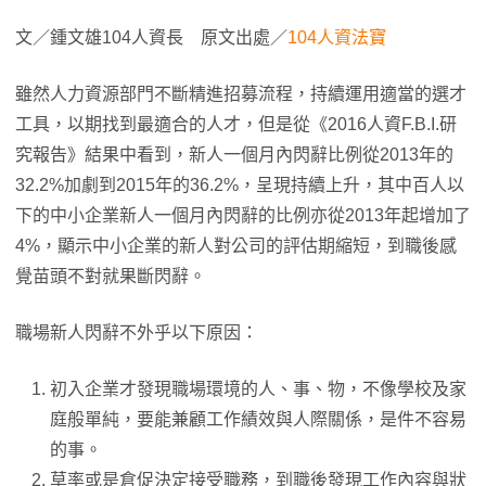
文／鍾文雄104人資長 原文出處／
104人資法寶
雖然人力資源部門不斷精進招募流程，持續運用適當的選才
工具，以期找到最適合的人才，但是從《2016人資F.B.I.研
究報告》結果中看到，新人一個月內閃辭比例從2013年的
32.2%加劇到2015年的36.2%，呈現持續上升，其中百人以
下的中小企業新人一個月內閃辭的比例亦從2013年起增加了
4%，顯示中小企業的新人對公司的評估期縮短，到職後感
覺苗頭不對就果斷閃辭。
職場新人閃辭不外乎以下原因：
初入企業才發現職場環境的人、事、物，不像學校及家
庭般單純，要能兼顧工作績效與人際關係，是件不容易
的事。
草率或是倉促決定接受職務，到職後發現工作內容與狀