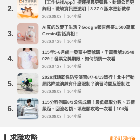
【工作快找App】捷運搜尋更彈性、封鎖公司更
2.
夠用、職缺資訊更透明｜3.37.0 版本更新教學
2026.08.03 ｜ 104小編
AI真的改變了生活？Google報告解密1,500萬筆
3.
Gemini對話真相！
2026.07.29 ｜ 104小編
115年5-6月統一發票中獎號碼，千萬獎號38548
4.
029！發票兌獎期限、如何領獎一次看
2026.07.27 ｜ 104小編
2026城鎮韌性防空演習8/7-8/13舉行！北中行動
5.
網路降速演練有什麼限制？演習時間及管制注意
事項整理
2026.08.03 ｜ 104小編
115分科測驗8/3公告成績！最低錄取分數、五標
6.
級距、回流名額、填志願攻略一次看｜104落點
分析
2026.08.03 ｜ 104小編
求職攻略
更多訂閱內容