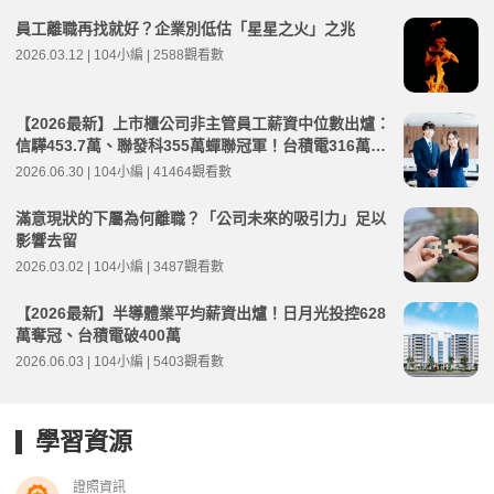
員工離職再找就好？企業別低估「星星之火」之兆
2026.03.12 | 104小編 | 2588觀看數
【2026最新】上市櫃公司非主管員工薪資中位數出爐：
信驊453.7萬、聯發科355萬蟬聯冠軍！台積電316萬元
創高
2026.06.30 | 104小編 | 41464觀看數
滿意現狀的下屬為何離職？「公司未來的吸引力」足以
影響去留
2026.03.02 | 104小編 | 3487觀看數
【2026最新】半導體業平均薪資出爐！日月光投控628
萬奪冠、台積電破400萬
2026.06.03 | 104小編 | 5403觀看數
學習資源
證照資訊