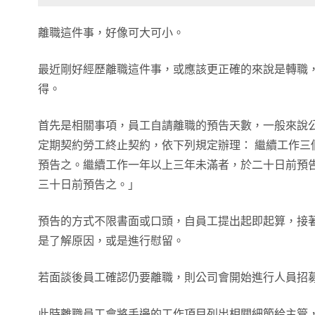
離職這件事，好像可大可小。
最近剛好經歷離職這件事，或應該更正確的來說是轉職
得。
首先是相關事項，員工自請離職的預告天數，一般來說
定期契約勞工終止契約，依下列規定辦理： 繼續工作三
預告之。繼續工作一年以上三年未滿者，於二十日前預
三十日前預告之。」
預告的方式不限書面或口頭，自員工提出起即起算，接
是了解原因，或是進行慰留。
若面談後員工確認仍要離職，則公司會開始進行人員招募 
此時離職員工會將手邊的工作項目列出相關細節給主管