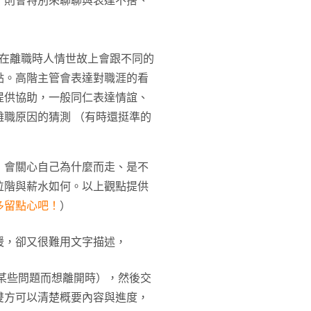
，則會特別來聊聊與表達不捨、
，在離職時人情世故上會跟不同的
點。高階主管會表達對職涯的看
提供協助，一般同仁表達情誼、
職原因的猜測 （有時還挺準的
，會關心自己為什麼而走、是不
位階與薪水如何。以上觀點提供
多留點心吧！
）
暖，卻又很難用文字描述，
某些問題而想離開時），然後交
雙方可以清楚概要內容與進度，