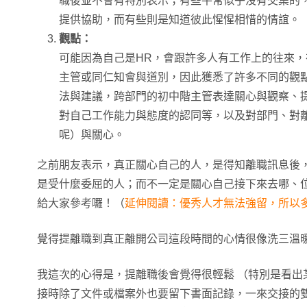
職後並不會有特別表示；有些平常似乎沒有交集的
提供協助，而有些則是知道彼此惺惺相惜的情誼。
觀點：
可能因為自己是HR，會跟許多人有工作上的往來
主管或同仁知會與道別，因此獲悉了許多不同的觀
法與建議，跨部門的初中階主管表達關心與觀察、
對自己工作能力與態度的認同等，以及對部門、對離
呢）與關心。
之前朋友表示，真正關心自己的人，是得知離職訊息後
是受什麼委屈的人；而不一定是關心自己接下來去哪、
給大家參考囉！（
延伸閱讀：優秀人才無法強留，所以
覺得提離職到真正離開公司這段時間的心情很像洗三溫
我這次的心得是，提離職後會覺得很輕鬆 （特別是看出
接時除了文件或檔案外也要留下書面記錄，一來交接的