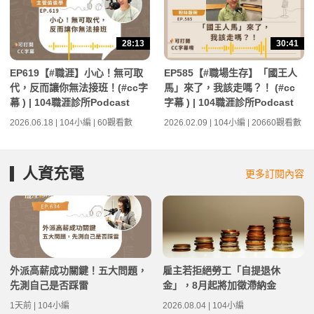
28:13
30:41
EP619【#職涯】小心！無可取
EP585【#職場生存】「國王人
代，反而讓你無法接班！(#cc字
馬」來了，我該走嗎？！ (#cc
幕 ) | 104職涯診所Podcast
字幕 ) | 104職涯診所Podcast
2026.06.18 | 104小編 | 60觀看數
2026.02.09 | 104小編 | 20660觀看數
人資充電
更多訂閱內容
外派高薪成功關鍵！五大問題，
雇主若拒絕勞工「自提退休
先測自己是否踩雷
金」，8月起將加徵滯納金
1天前 | 104小編
2026.08.04 | 104小編