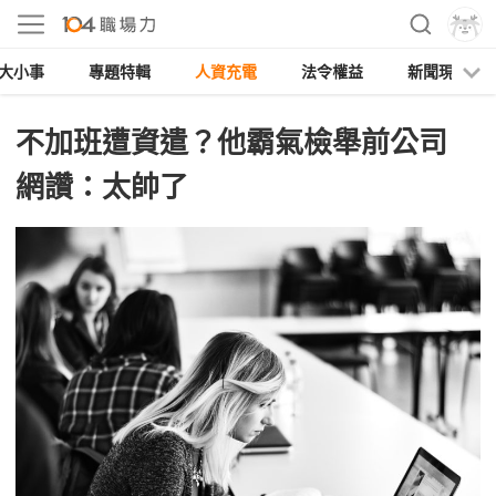
大小事
專題特輯
人資充電
法令權益
新聞現場
不加班遭資遣？他霸氣檢舉前公司
網讚：太帥了