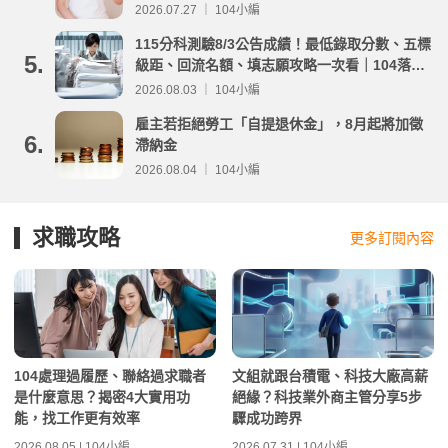
2026.07.27 ｜ 104小編
115分科測驗8/3公告成績！最低錄取分數、五標
5.
級距、回流名額、填志願攻略一次看｜104落點
分析
2026.08.03 ｜ 104小編
雇主若拒絕勞工「自提退休金」，8月起將加徵
6.
滯納金
2026.08.04 ｜ 104小編
求職攻略
更多訂閱內容
104處理過履歷、聯絡過求職者
文組就跟台積電、科技大廠高薪
是什麼意思？揭密4大實用功
絕緣？科技業外商主管分享5步
能，找工作更有效率
驟成功跨界
2026.08.05 | 104小編
2026.07.31 | 104小編