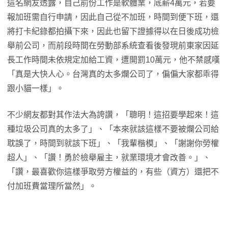
這名網友透露，自己前份工作是軟體業，底薪4萬元，若要
報加班需自行申請，因此自己從不加班，時間到便下班，還
將打卡紀錄都拍攝下來，因此也留下證據得以在日後成功檢
舉前公司，而前段時間在勞動部系統查看後發現前東家因延
長工作時間未依規定加給工資，遭開罰10萬元，他不禁感嘆
「真是大快人心。台灣真的太多爛公司了，偏偏大家都乖得
跟小貓一樣」。
不少網友都對其作法大為誇讚，「聰明！這招要學起來！這
種垃圾公司真的太多了」、「本來就該這樣不要被爛公司給
耽誤了，時間到就該下班」、「我輩楷模」、「謝謝你勞權
超人」、「讚！勇於檢舉雇主，就業環境才會改善。」、
「讚，最喜歡你這樣爭取勞方權益的，有些（資方）還把不
付加班費當理所當然」。