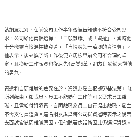
該網友提到，在前公司工作半年後被告知他不符合公司需
求，公司給他兩個選擇，「自願離職」或「資遣」，當時他
十分機靈直接選擇被資遣，「直接爽領一萬塊的資遣費」，
他表示，後來換了新工作後便立馬檢舉前公司不合理的規
定，且換新工作薪資也從原先4萬變5萬，網友則紛紛大讚他
的勇氣。
資遣和自願離職的差異在於，資遣為雇主根據勞基法第11條
所列緣由，如裁員、員工不能勝任工作等可以要求員工離
職，且需給付資遣費。自願離職為員工自行提出離職，雇主
不需支付資遣費。這名網友說當時公司提資遣時表示之後若
去面試會被問離職原因，但他聽著像話術因此仍選擇資遣。