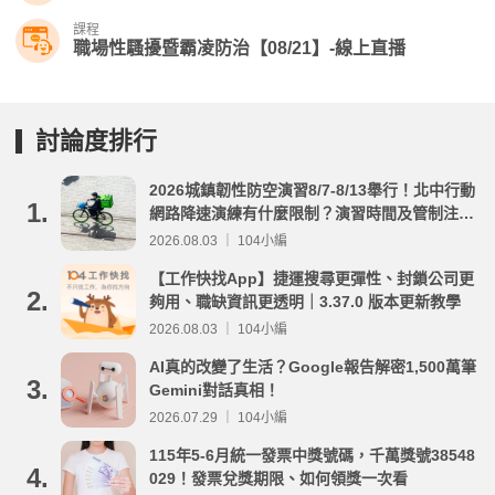
課程
職場性騷擾暨霸凌防治【08/21】-線上直播
討論度排行
2026城鎮韌性防空演習8/7-8/13舉行！北中行動
1.
網路降速演練有什麼限制？演習時間及管制注意
事項整理
2026.08.03 ｜ 104小編
【工作快找App】捷運搜尋更彈性、封鎖公司更
2.
夠用、職缺資訊更透明｜3.37.0 版本更新教學
2026.08.03 ｜ 104小編
AI真的改變了生活？Google報告解密1,500萬筆
3.
Gemini對話真相！
2026.07.29 ｜ 104小編
115年5-6月統一發票中獎號碼，千萬獎號38548
4.
029！發票兌獎期限、如何領獎一次看