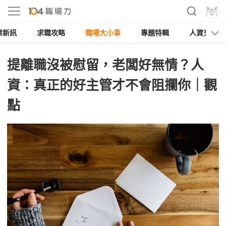
業新訊
求職攻略
職場大小事
專題特輯
人資充電
提離職沒被慰留，老闆好無情？人
資：真正的好主管才不會阻攔你｜觀
點