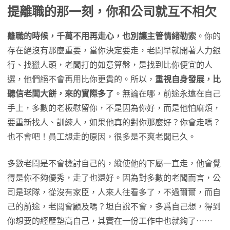
提離職的那一刻，你和公司就互不相欠
離職的時候，千萬不用再走心，也別讓主管情緒勒索
。你的
存在絕沒有那麼重要，當你決定要走，老闆早就開著人力銀
行、找獵人頭，老闆打的如意算盤，是找到比你便宜的人
選，他們絕不會再用比你更貴的。所以，
重視自身發展，比
聽信老闆大餅，來的實際多了
。無論在哪，前途永遠在自己
手上，多數的老板慰留你，不是因為你好，而是他怕麻煩，
要重新找人、訓練人，如果他真的對你那麼好？你會走嗎？
也不會吧！員工想走的原因，很多是不爽老闆已久。
多數老闆是不會檢討自己的，縱使他的下屬一直走，他會覺
得是你不夠優秀，走了也還好。因為對多數的老闆而言，公
司是球隊，從沒有家臣，人來人往看多了，不過爾爾，而自
己的前途，老闆會顧及嗎？坦白說不會，多爲自己想，得到
你想要的經歷墊高自己，其實在一份工作中也就夠了⋯⋯