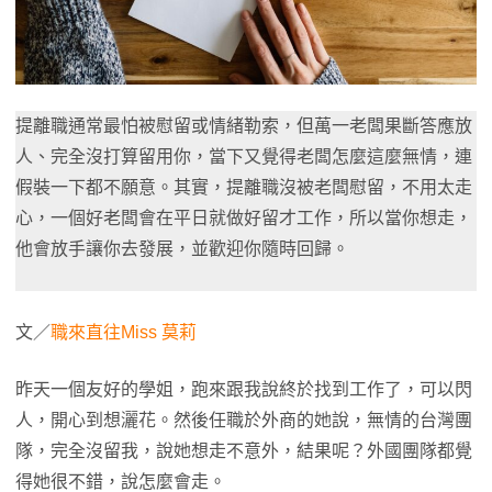
提離職通常最怕被慰留或情緒勒索，但萬一老闆果斷答應放
人、完全沒打算留用你，當下又覺得老闆怎麼這麼無情，連
假裝一下都不願意。其實，提離職沒被老闆慰留，不用太走
心，一個好老闆會在平日就做好留才工作，所以當你想走，
他會放手讓你去發展，並歡迎你隨時回歸。
文／
職來直往Miss 莫莉
昨天一個友好的學姐，跑來跟我說終於找到工作了，可以閃
人，開心到想灑花。然後任職於外商的她說，無情的台灣團
隊，完全沒留我，說她想走不意外，結果呢？外國團隊都覺
得她很不錯，說怎麼會走。