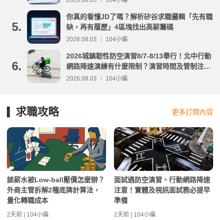
2026.08.03 ｜ 104小編
你真的看懂JD了嗎？解析矽谷求職邏輯「先有職
5.
缺，再有履歷」4區塊找出高薪籌碼
2026.08.03 ｜ 104小編
2026城鎮韌性防空演習8/7-8/13舉行！北中行動
6.
網路降速演練有什麼限制？演習時間及管制注意
事項整理
2026.08.03 ｜ 104小編
求職攻略
更多訂閱內容
談薪水被Low-ball壓價怎麼辦？
面試遇防空演習、行動網路降速
外商主管拆解2種底牌計算法，
注意！實體及視訊面試務必提早
量化轉職成本
準備
2天前 | 104小編
2天前 | 104小編