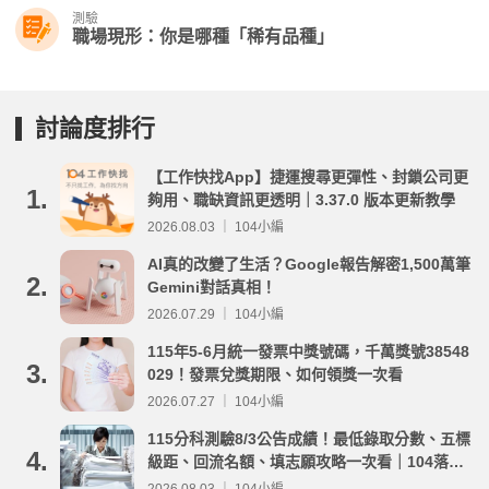
測驗
職場現形：你是哪種「稀有品種」
討論度排行
【工作快找App】捷運搜尋更彈性、封鎖公司更
1.
夠用、職缺資訊更透明｜3.37.0 版本更新教學
2026.08.03 ｜ 104小編
AI真的改變了生活？Google報告解密1,500萬筆
2.
Gemini對話真相！
2026.07.29 ｜ 104小編
115年5-6月統一發票中獎號碼，千萬獎號38548
3.
029！發票兌獎期限、如何領獎一次看
2026.07.27 ｜ 104小編
115分科測驗8/3公告成績！最低錄取分數、五標
4.
級距、回流名額、填志願攻略一次看｜104落點
分析