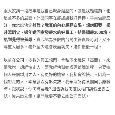
跟大家講一段故事是我自己親身經歷的，就是我離職前，也
是差不多的局面，外國同事在那邊說我好棒棒，平常做那麼
好，你怎麼決定離職？
我真的內心想翻白眼，想說跟我一樣
赴湯蹈火、過年還回家發薪水的好員工，結果調薪2000塊，
氣到覺得被羞辱
，真心認為多數的台灣主管真是苛刻，又不
尊重人居多。老外至少還會表面功夫，送你最後一程。
以前在公司，多數的員工想閃，會私下來我這「高關」，來
跟我說，想趕快走人，要我趕快幫她處理離職流程，只要這
個人是個堪用之人、有更好的機會，我都會說快走。因為一
個想走的人，本身就沒有虧欠誰，我永遠記得某個同事離職
時，跟我說，你何時要走? 還告訴我怎麼找藉口請假出去面
試，後來她先走，還問我要不要去她公司面試。