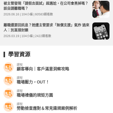
被主管發現「請假去面試」超尷尬，在公司會黑掉嗎？
該自請離職嗎？
2026.06.16 | 104小編 | 60583觀看數
離職還要回訊息？她遭主管要求「無償支援」氣炸 過來
人：別直接封鎖
2026.03.19 | 104小編 | 2422觀看數
學習資源
課程
顧客導向｜客戶滿意洞察攻略
課程
職場壓力，OUT！
課程
職場禮儀的規矩方圓
課程
勞動檢查應對＆常見違規案例解析